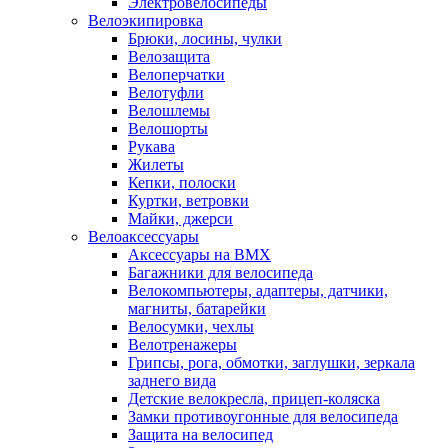
Электровелосипеды
Велоэкипировка
Брюки, лосины, чулки
Велозащита
Велоперчатки
Велотуфли
Велошлемы
Велошорты
Рукава
Жилеты
Кепки, полоски
Куртки, ветровки
Майки, джерси
Велоаксессуары
Аксессуары на BMX
Багажники для велосипеда
Велокомпьютеры, адаптеры, датчики,
магниты, батарейки
Велосумки, чехлы
Велотренажеры
Грипсы, рога, обмотки, заглушки, зеркала
заднего вида
Детские велокресла, прицеп-коляска
Замки противоугонные для велосипеда
Защита на велосипед