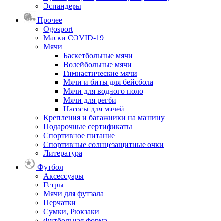
Эспандеры
Прочее
Ogosport
Маски COVID-19
Мячи
Баскетбольные мячи
Волейбольные мячи
Гимнастические мячи
Мячи и биты для бейсбола
Мячи для водного поло
Мячи для регби
Насосы для мячей
Крепления и багажники на машину
Подарочные сертификаты
Спортивное питание
Спортивные солнцезащитные очки
Литература
Футбол
Аксессуары
Гетры
Мячи для футзала
Перчатки
Сумки, Рюкзаки
Футбольная форма