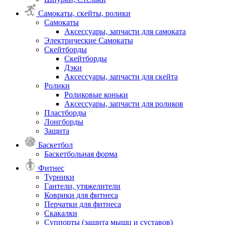
Самокаты, скейты, ролики
Самокаты
Аксессуары, запчасти для самоката
Электрические Самокаты
Скейтборды
Скейтборды
Дэки
Аксессуары, запчасти для скейта
Ролики
Роликовые коньки
Аксессуары, запчасти для роликов
Пластборды
Лонгборды
Защита
Баскетбол
Баскетбольная форма
Фитнес
Турники
Гантели, утяжелители
Коврики для фитнеса
Перчатки для фитнеса
Скакалки
Суппорты (защита мышц и суставов)