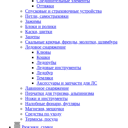
Соединительные элементы
Оттяжки
Спусковые и страховочные устройства
Петли, самостраховки
Зажимы
Блоки и ролики
Каски, щитки
Зацепы
Скальные крючья, френды, молотки, шлямбура
Ледовое снаряжение
Клювы
Кошки
Ледорубы
Ледовые инструменты
Ледобур
Темляки
Аксессуары и запчасти для ЛС
Лавинное снаряжение
Перчатки для туризма, альпинизма
Ножи и инструменты
Налобные фонари, футляры
Магнезия, мешочки
Средства по уходу
Термосы, посуда
Рюкзаки, сумки