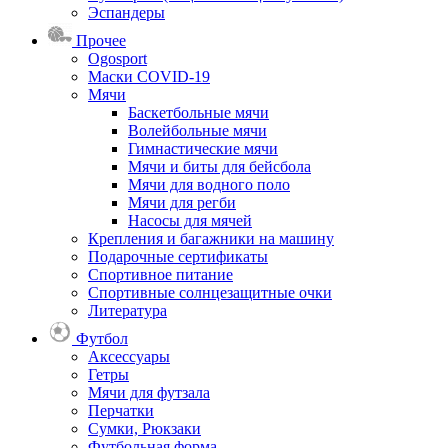
Эспандеры
Прочее
Ogosport
Маски COVID-19
Мячи
Баскетбольные мячи
Волейбольные мячи
Гимнастические мячи
Мячи и биты для бейсбола
Мячи для водного поло
Мячи для регби
Насосы для мячей
Крепления и багажники на машину
Подарочные сертификаты
Спортивное питание
Спортивные солнцезащитные очки
Литература
Футбол
Аксессуары
Гетры
Мячи для футзала
Перчатки
Сумки, Рюкзаки
Футбольная форма