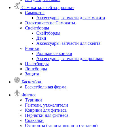
Самокаты, скейты, ролики
Самокаты
Аксессуары, запчасти для самоката
Электрические Самокаты
Скейтборды
Скейтборды
Дэки
Аксессуары, запчасти для скейта
Ролики
Роликовые коньки
Аксессуары, запчасти для роликов
Пластборды
Лонгборды
Защита
Баскетбол
Баскетбольная форма
Фитнес
Турники
Гантели, утяжелители
Коврики для фитнеса
Перчатки для фитнеса
Скакалки
Суппорты (защита мышц и суставов)