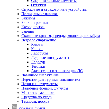
Соединительные элементы
Оттяжки
Спусковые и страховочные устройства
Петли, самостраховки
Зажимы
Блоки и ролики
Каски, щитки
Зацепы
Скальные крючья, френды, молотки, шлямбура
Ледовое снаряжение
Клювы
Кошки
Ледорубы
Ледовые инструменты
Ледобур
Темляки
Аксессуары и запчасти для ЛС
Лавинное снаряжение
Перчатки для туризма, альпинизма
Ножи и инструменты
Налобные фонари, футляры
Магнезия, мешочки
Средства по уходу
Термосы, посуда
Рюкзаки, сумки