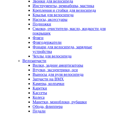
Звонки для велосипеда
Инструменты, ремнаборы, мастика
Крепления и стойки для велосипеда
Крылья для велосипеда
Насосы, аксессуары
Подножки
Смазки, очистители, масло, жидкости для
покрышек
Фляги
Флягодержатели
Фонари для велосипеда, зарядные
устройства
Чехлы для велосипеда
Велозапчасти
Вилки, задние амортизаторы
Втулки, эксцентрики, оси
Выносы для руля велосипеда
Запчасти на BMX
Камеры, колпачки
Каретки
Кассеты
Колеса
Манетки, моноблоки, рубашки
Обода, флиппера
Педали