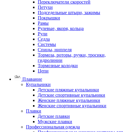
Переключатели скоростей
Петухи
Подседельные штыри, зажимы
Покрышки
Рамы
Рулевые, якоря, кольца
Рули
Седла
Системы
Спицы, ниппеля
Тормоза, роторы, ручки, тросики,
гидролинии
Тормозные колодки
Цепи
Плавание
Купальники
Детские пляжные купальники
Детские спортивные купальники
Женские пляжные купальники
Женские спортивные купальники
Плавки
Детские плавки
Мужские плавки
Профессиональная одежда