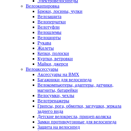
Электровелосипеды
Велоэкипировка
Брюки, лосины, чулки
Велозащита
Велоперчатки
Велотуфли
Велошлемы
Велошорты
Рукава
Жилеты
Кепки, полоски
Куртки, ветровки
Майки, джерси
Велоаксессуары
Аксессуары на BMX
Багажники для велосипеда
Велокомпьютеры, адаптеры, датчики,
магниты, батарейки
Велосумки, чехлы
Велотренажеры
Грипсы, рога, обмотки, заглушки, зеркала
заднего вида
Детские велокресла, прицеп-коляска
Замки противоугонные для велосипеда
Защита на велосипед