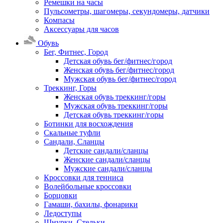
Ремешки на часы
Пульсометры, шагомеры, секундомеры, датчики
Компасы
Аксессуары для часов
Обувь
Бег, Фитнес, Город
Детская обувь бег/фитнес/город
Женская обувь бег/фитнес/город
Мужская обувь бег/фитнес/город
Треккинг, Горы
Женская обувь треккинг/горы
Мужская обувь треккинг/горы
Детская обувь треккинг/горы
Ботинки для восхождения
Скальные туфли
Сандали, Сланцы
Детские сандали/сланцы
Женские сандали/сланцы
Мужские сандали/сланцы
Кроссовки для тенниса
Волейбольные кроссовки
Борцовки
Гамаши, бахилы, фонарики
Ледоступы
Шнурки, Стельки