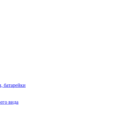
, батарейки
него вида