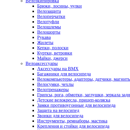
Велоэкипировка
Брюки, лосины, чулки
Велозащита
Велоперчатки
Велотуфли
Велошлемы
Велошорты
Рукава
Жилеты
Кепки, полоски
Куртки, ветровки
Майки, джерси
Велоаксессуары
Аксессуары на BMX
Багажники для велосипеда
Велокомпьютеры, адаптеры, датчики, магниты
Велосумки, чехлы
Велотренажеры
Грипсы, рога, обмотки, заглушки, зеркала зад
Детские велокресла, прицеп-коляска
Замки противоугонные для велосипеда
Защита на велосипед
Звонки для велосипеда
Инструменты, ремнаборы, мастика
Крепления и стойки для велосипеда