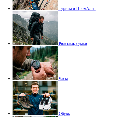
Туризм и ПромАльп
Рюкзаки, сумки
Часы
Обувь