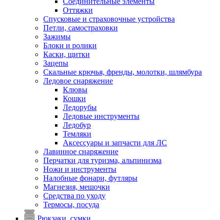
Соединительные элементы
Оттяжки
Спусковые и страховочные устройства
Петли, самостраховки
Зажимы
Блоки и ролики
Каски, щитки
Зацепы
Скальные крючья, френды, молотки, шлямбура
Ледовое снаряжение
Клювы
Кошки
Ледорубы
Ледовые инструменты
Ледобур
Темляки
Аксессуары и запчасти для ЛС
Лавинное снаряжение
Перчатки для туризма, альпинизма
Ножи и инструменты
Налобные фонари, футляры
Магнезия, мешочки
Средства по уходу
Термосы, посуда
Рюкзаки, сумки