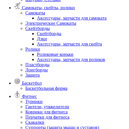
Самокаты, скейты, ролики
Самокаты
Аксессуары, запчасти для самоката
Электрические Самокаты
Скейтборды
Скейтборды
Дэки
Аксессуары, запчасти для скейта
Ролики
Роликовые коньки
Аксессуары, запчасти для роликов
Пластборды
Лонгборды
Защита
Баскетбол
Баскетбольная форма
Фитнес
Турники
Гантели, утяжелители
Коврики для фитнеса
Перчатки для фитнеса
Скакалки
Суппорты (защита мышц и суставов)