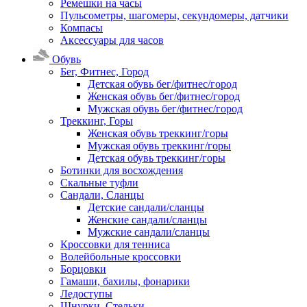
Ремешки на часы
Пульсометры, шагомеры, секундомеры, датчики
Компасы
Аксессуары для часов
Обувь
Бег, Фитнес, Город
Детская обувь бег/фитнес/город
Женская обувь бег/фитнес/город
Мужская обувь бег/фитнес/город
Треккинг, Горы
Женская обувь треккинг/горы
Мужская обувь треккинг/горы
Детская обувь треккинг/горы
Ботинки для восхождения
Скальные туфли
Сандали, Сланцы
Детские сандали/сланцы
Женские сандали/сланцы
Мужские сандали/сланцы
Кроссовки для тенниса
Волейбольные кроссовки
Борцовки
Гамаши, бахилы, фонарики
Ледоступы
Шнурки, Стельки