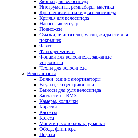
Звонки для велосипеда
Инструменты, ремнаборы, мастика
Крепления и стойки для велосипеда
Крылья для велосипеда
Насосы, аксессуары
Подножки
Смазки, очистители, масло, жидкости для
покрышек
Фляги
Флягодержатели
Фонари для велосипеда, зарядные
устройства
Чехлы для велосипеда
Велозапчасти
Вилки, задние амортизаторы
Втулки, эксцентрики, оси
Выносы для руля велосипеда
Запчасти на BMX
Камеры, колпачки
Каретки
Кассеты
Колеса
Манетки, моноблоки, рубашки
Обода, флиппера
Педали