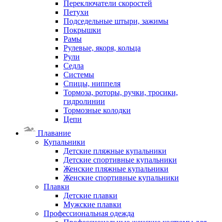
Переключатели скоростей
Петухи
Подседельные штыри, зажимы
Покрышки
Рамы
Рулевые, якоря, кольца
Рули
Седла
Системы
Спицы, ниппеля
Тормоза, роторы, ручки, тросики,
гидролинии
Тормозные колодки
Цепи
Плавание
Купальники
Детские пляжные купальники
Детские спортивные купальники
Женские пляжные купальники
Женские спортивные купальники
Плавки
Детские плавки
Мужские плавки
Профессиональная одежда