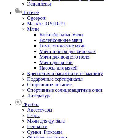
Эспандеры
Прочее
Ogosport
Маски COVID-19
Мячи
Баскетбольные мячи
Волейбольные мячи
Гимнастические мячи
Мячи и биты для бейсбола
Мячи для водного поло
Мячи для регби
Насосы для мячей
Крепления и багажники на машину
Подарочные сертификаты
Спортивное питание
Спортивные солнцезащитные очки
Литература
Футбол
Аксессуары
Гетры
Мячи для футзала
Перчатки
Сумки, Рюкзаки
Футбольная форма