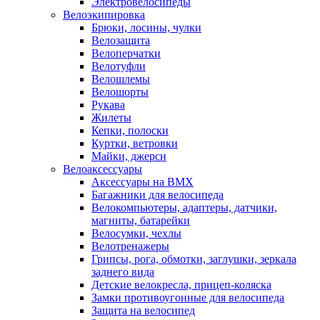
Электровелосипеды
Велоэкипировка
Брюки, лосины, чулки
Велозащита
Велоперчатки
Велотуфли
Велошлемы
Велошорты
Рукава
Жилеты
Кепки, полоски
Куртки, ветровки
Майки, джерси
Велоаксессуары
Аксессуары на BMX
Багажники для велосипеда
Велокомпьютеры, адаптеры, датчики,
магниты, батарейки
Велосумки, чехлы
Велотренажеры
Грипсы, рога, обмотки, заглушки, зеркала
заднего вида
Детские велокресла, прицеп-коляска
Замки противоугонные для велосипеда
Защита на велосипед