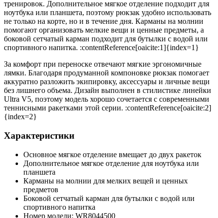
тренировок. Дополнительное мягкое отделение подходит для
ноутбука или планшета, поэтому рюкзак удобно использовать
не только на корте, но и в течение дня. Карманы на молнии
помогают организовать мелкие вещи и ценные предметы, а
боковой сетчатый карман подходит для бутылки с водой или
спортивного напитка. :contentReference[oaicite:1]{index=1}
За комфорт при переноске отвечают мягкие эргономичные
лямки. Благодаря продуманной компоновке рюкзак помогает
аккуратно разложить экипировку, аксессуары и личные вещи
без лишнего объема. Дизайн выполнен в стилистике линейки
Ultra V5, поэтому модель хорошо сочетается с современными
теннисными ракетками этой серии. :contentReference[oaicite:2]
{index=2}
Характеристики
Основное мягкое отделение вмещает до двух ракеток
Дополнительное мягкое отделение для ноутбука или
планшета
Карманы на молнии для мелких вещей и ценных
предметов
Боковой сетчатый карман для бутылки с водой или
спортивного напитка
Номер модели: WR8044500