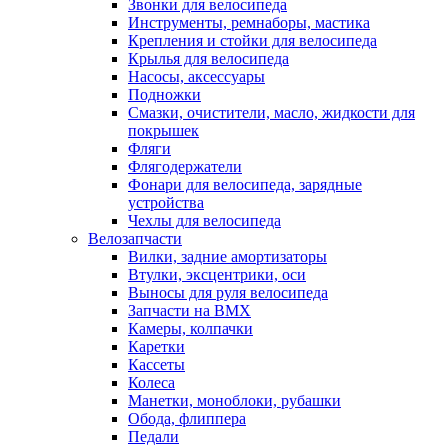
Звонки для велосипеда
Инструменты, ремнаборы, мастика
Крепления и стойки для велосипеда
Крылья для велосипеда
Насосы, аксессуары
Подножки
Смазки, очистители, масло, жидкости для
покрышек
Фляги
Флягодержатели
Фонари для велосипеда, зарядные
устройства
Чехлы для велосипеда
Велозапчасти
Вилки, задние амортизаторы
Втулки, эксцентрики, оси
Выносы для руля велосипеда
Запчасти на BMX
Камеры, колпачки
Каретки
Кассеты
Колеса
Манетки, моноблоки, рубашки
Обода, флиппера
Педали