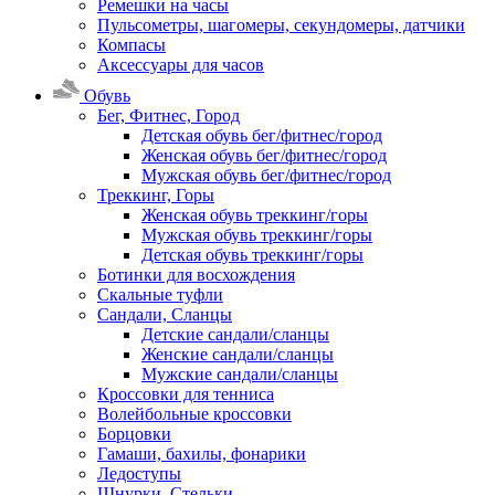
Ремешки на часы
Пульсометры, шагомеры, секундомеры, датчики
Компасы
Аксессуары для часов
Обувь
Бег, Фитнес, Город
Детская обувь бег/фитнес/город
Женская обувь бег/фитнес/город
Мужская обувь бег/фитнес/город
Треккинг, Горы
Женская обувь треккинг/горы
Мужская обувь треккинг/горы
Детская обувь треккинг/горы
Ботинки для восхождения
Скальные туфли
Сандали, Сланцы
Детские сандали/сланцы
Женские сандали/сланцы
Мужские сандали/сланцы
Кроссовки для тенниса
Волейбольные кроссовки
Борцовки
Гамаши, бахилы, фонарики
Ледоступы
Шнурки, Стельки