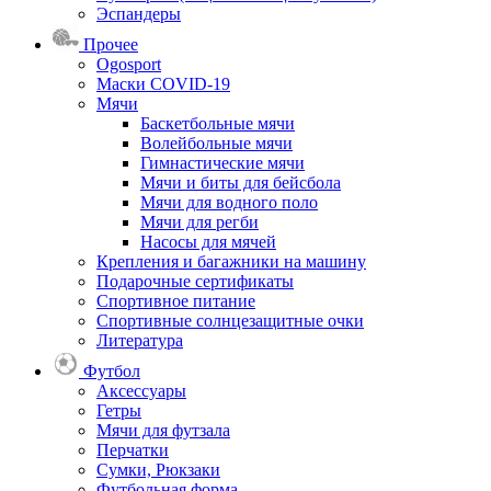
Эспандеры
Прочее
Ogosport
Маски COVID-19
Мячи
Баскетбольные мячи
Волейбольные мячи
Гимнастические мячи
Мячи и биты для бейсбола
Мячи для водного поло
Мячи для регби
Насосы для мячей
Крепления и багажники на машину
Подарочные сертификаты
Спортивное питание
Спортивные солнцезащитные очки
Литература
Футбол
Аксессуары
Гетры
Мячи для футзала
Перчатки
Сумки, Рюкзаки
Футбольная форма