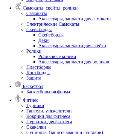
Самокаты, скейты, ролики
Самокаты
Аксессуары, запчасти для самоката
Электрические Самокаты
Скейтборды
Скейтборды
Дэки
Аксессуары, запчасти для скейта
Ролики
Роликовые коньки
Аксессуары, запчасти для роликов
Пластборды
Лонгборды
Защита
Баскетбол
Баскетбольная форма
Фитнес
Турники
Гантели, утяжелители
Коврики для фитнеса
Перчатки для фитнеса
Скакалки
Суппорты (защита мышц и суставов)