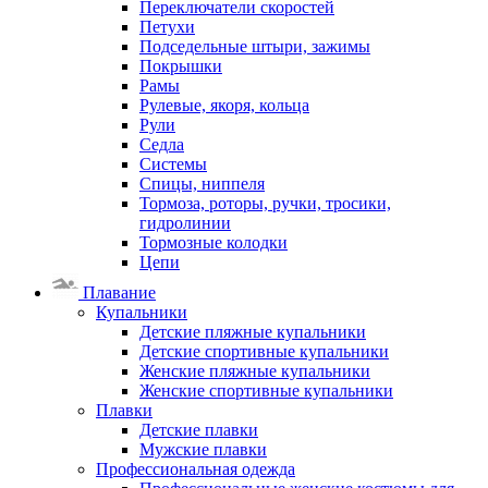
Переключатели скоростей
Петухи
Подседельные штыри, зажимы
Покрышки
Рамы
Рулевые, якоря, кольца
Рули
Седла
Системы
Спицы, ниппеля
Тормоза, роторы, ручки, тросики,
гидролинии
Тормозные колодки
Цепи
Плавание
Купальники
Детские пляжные купальники
Детские спортивные купальники
Женские пляжные купальники
Женские спортивные купальники
Плавки
Детские плавки
Мужские плавки
Профессиональная одежда