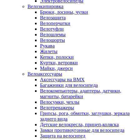
Электровелосипеды
Велоэкипировка
Брюки, лосины, чулки
Велозащита
Велоперчатки
Велотуфли
Велошлемы
Велошорты
Рукава
Жилеты
Кепки, полоски
Куртки, ветровки
Майки, джерси
Велоаксессуары
Аксессуары на BMX
Багажники для велосипеда
Велокомпьютеры, адаптеры, датчики,
магниты, батарейки
Велосумки, чехлы
Велотренажеры
Грипсы, рога, обмотки, заглушки, зеркала
заднего вида
Детские велокресла, прицеп-коляска
Замки противоугонные для велосипеда
Защита на велосипед