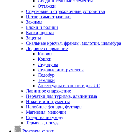
Соединительные элементы
Оттяжки
Спусковые и страховочные устройства
Петли, самостраховки
Зажимы
Блоки и ролики
Каски, щитки
Зацепы
Скальные крючья, френды, молотки, шлямбура
Ледовое снаряжение
Клювы
Кошки
Ледорубы
Ледовые инструменты
Ледобур
Темляки
Аксессуары и запчасти для ЛС
Лавинное снаряжение
Перчатки для туризма, альпинизма
Ножи и инструменты
Налобные фонари, футляры
Магнезия, мешочки
Средства по уходу
Термосы, посуда
Рюкзаки, сумки