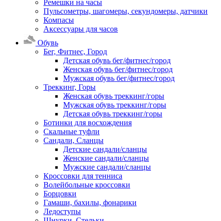
Ремешки на часы
Пульсометры, шагомеры, секундомеры, датчики
Компасы
Аксессуары для часов
Обувь
Бег, Фитнес, Город
Детская обувь бег/фитнес/город
Женская обувь бег/фитнес/город
Мужская обувь бег/фитнес/город
Треккинг, Горы
Женская обувь треккинг/горы
Мужская обувь треккинг/горы
Детская обувь треккинг/горы
Ботинки для восхождения
Скальные туфли
Сандали, Сланцы
Детские сандали/сланцы
Женские сандали/сланцы
Мужские сандали/сланцы
Кроссовки для тенниса
Волейбольные кроссовки
Борцовки
Гамаши, бахилы, фонарики
Ледоступы
Шнурки, Стельки