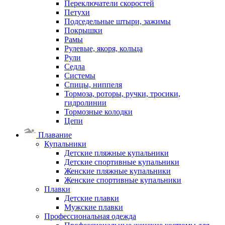
Переключатели скоростей
Петухи
Подседельные штыри, зажимы
Покрышки
Рамы
Рулевые, якоря, кольца
Рули
Седла
Системы
Спицы, ниппеля
Тормоза, роторы, ручки, тросики,
гидролинии
Тормозные колодки
Цепи
Плавание
Купальники
Детские пляжные купальники
Детские спортивные купальники
Женские пляжные купальники
Женские спортивные купальники
Плавки
Детские плавки
Мужские плавки
Профессиональная одежда