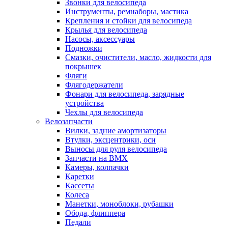
Звонки для велосипеда
Инструменты, ремнаборы, мастика
Крепления и стойки для велосипеда
Крылья для велосипеда
Насосы, аксессуары
Подножки
Смазки, очистители, масло, жидкости для
покрышек
Фляги
Флягодержатели
Фонари для велосипеда, зарядные
устройства
Чехлы для велосипеда
Велозапчасти
Вилки, задние амортизаторы
Втулки, эксцентрики, оси
Выносы для руля велосипеда
Запчасти на BMX
Камеры, колпачки
Каретки
Кассеты
Колеса
Манетки, моноблоки, рубашки
Обода, флиппера
Педали