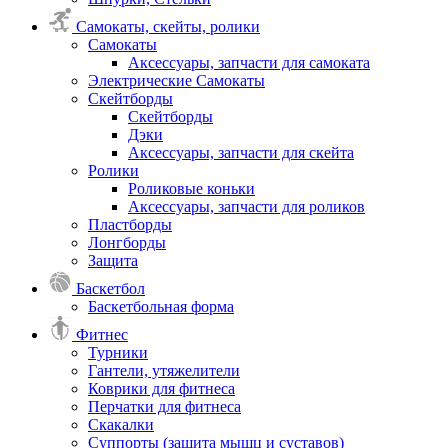
Самокаты, скейты, ролики
Самокаты
Аксессуары, запчасти для самоката
Электрические Самокаты
Скейтборды
Скейтборды
Дэки
Аксессуары, запчасти для скейта
Ролики
Роликовые коньки
Аксессуары, запчасти для роликов
Пластборды
Лонгборды
Защита
Баскетбол
Баскетбольная форма
Фитнес
Турники
Гантели, утяжелители
Коврики для фитнеса
Перчатки для фитнеса
Скакалки
Суппорты (защита мышц и суставов)