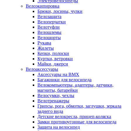
Электровелосипеды
Велоэкипировка
Брюки, лосины, чулки
Велозащита
Велоперчатки
Велотуфли
Велошлемы
Велошорты
Рукава
Жилеты
Кепки, полоски
Куртки, ветровки
Майки, джерси
Велоаксессуары
Аксессуары на BMX
Багажники для велосипеда
Велокомпьютеры, адаптеры, датчики,
магниты, батарейки
Велосумки, чехлы
Велотренажеры
Грипсы, рога, обмотки, заглушки, зеркала
заднего вида
Детские велокресла, прицеп-коляска
Замки противоугонные для велосипеда
Защита на велосипед