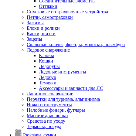
Соединительные элементы
Оттяжки
Спусковые и страховочные устройства
Петли, самостраховки
Зажимы
Блоки и ролики
Каски, щитки
Зацепы
Скальные крючья, френды, молотки, шлямбура
Ледовое снаряжение
Клювы
Кошки
Ледорубы
Ледовые инструменты
Ледобур
Темляки
Аксессуары и запчасти для ЛС
Лавинное снаряжение
Перчатки для туризма, альпинизма
Ножи и инструменты
Налобные фонари, футляры
Магнезия, мешочки
Средства по уходу
Термосы, посуда
Рюкзаки, сумки