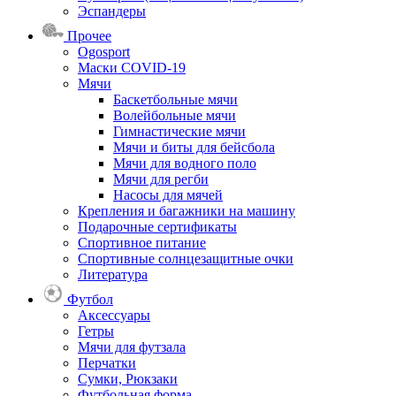
Эспандеры
Прочее
Ogosport
Маски COVID-19
Мячи
Баскетбольные мячи
Волейбольные мячи
Гимнастические мячи
Мячи и биты для бейсбола
Мячи для водного поло
Мячи для регби
Насосы для мячей
Крепления и багажники на машину
Подарочные сертификаты
Спортивное питание
Спортивные солнцезащитные очки
Литература
Футбол
Аксессуары
Гетры
Мячи для футзала
Перчатки
Сумки, Рюкзаки
Футбольная форма