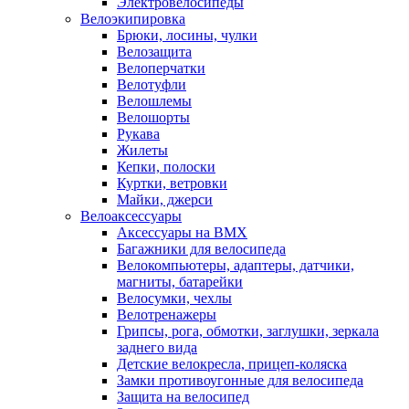
Электровелосипеды
Велоэкипировка
Брюки, лосины, чулки
Велозащита
Велоперчатки
Велотуфли
Велошлемы
Велошорты
Рукава
Жилеты
Кепки, полоски
Куртки, ветровки
Майки, джерси
Велоаксессуары
Аксессуары на BMX
Багажники для велосипеда
Велокомпьютеры, адаптеры, датчики,
магниты, батарейки
Велосумки, чехлы
Велотренажеры
Грипсы, рога, обмотки, заглушки, зеркала
заднего вида
Детские велокресла, прицеп-коляска
Замки противоугонные для велосипеда
Защита на велосипед