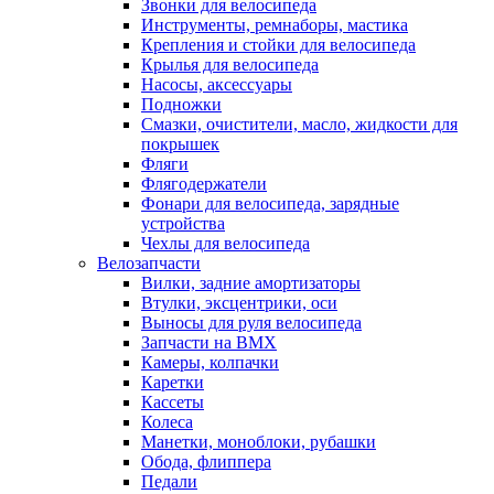
Звонки для велосипеда
Инструменты, ремнаборы, мастика
Крепления и стойки для велосипеда
Крылья для велосипеда
Насосы, аксессуары
Подножки
Смазки, очистители, масло, жидкости для
покрышек
Фляги
Флягодержатели
Фонари для велосипеда, зарядные
устройства
Чехлы для велосипеда
Велозапчасти
Вилки, задние амортизаторы
Втулки, эксцентрики, оси
Выносы для руля велосипеда
Запчасти на BMX
Камеры, колпачки
Каретки
Кассеты
Колеса
Манетки, моноблоки, рубашки
Обода, флиппера
Педали