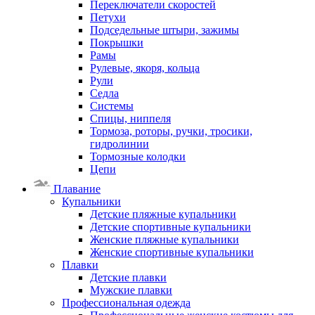
Переключатели скоростей
Петухи
Подседельные штыри, зажимы
Покрышки
Рамы
Рулевые, якоря, кольца
Рули
Седла
Системы
Спицы, ниппеля
Тормоза, роторы, ручки, тросики,
гидролинии
Тормозные колодки
Цепи
Плавание
Купальники
Детские пляжные купальники
Детские спортивные купальники
Женские пляжные купальники
Женские спортивные купальники
Плавки
Детские плавки
Мужские плавки
Профессиональная одежда