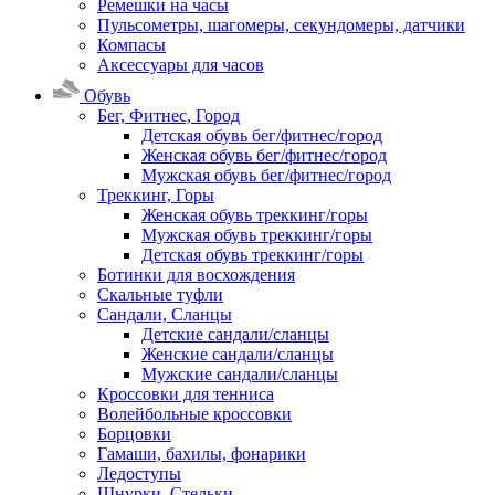
Ремешки на часы
Пульсометры, шагомеры, секундомеры, датчики
Компасы
Аксессуары для часов
Обувь
Бег, Фитнес, Город
Детская обувь бег/фитнес/город
Женская обувь бег/фитнес/город
Мужская обувь бег/фитнес/город
Треккинг, Горы
Женская обувь треккинг/горы
Мужская обувь треккинг/горы
Детская обувь треккинг/горы
Ботинки для восхождения
Скальные туфли
Сандали, Сланцы
Детские сандали/сланцы
Женские сандали/сланцы
Мужские сандали/сланцы
Кроссовки для тенниса
Волейбольные кроссовки
Борцовки
Гамаши, бахилы, фонарики
Ледоступы
Шнурки, Стельки