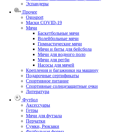
Эспандеры
Прочее
Ogosport
Маски COVID-19
Мячи
Баскетбольные мячи
Волейбольные мячи
Гимнастические мячи
Мячи и биты для бейсбола
Мячи для водного поло
Мячи для регби
Насосы для мячей
Крепления и багажники на машину
Подарочные сертификаты
Спортивное питание
Спортивные солнцезащитные очки
Литература
Футбол
Аксессуары
Гетры
Мячи для футзала
Перчатки
Сумки, Рюкзаки
Футбольная форма