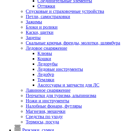
Соединительные элементы
Оттяжки
Спусковые и страховочные устройства
Петли, самостраховки
Зажимы
Блоки и ролики
Каски, щитки
Зацепы
Скальные крючья, френды, молотки, шлямбура
Ледовое снаряжение
Клювы
Кошки
Ледорубы
Ледовые инструменты
Ледобур
Темляки
Аксессуары и запчасти для ЛС
Лавинное снаряжение
Перчатки для туризма, альпинизма
Ножи и инструменты
Налобные фонари, футляры
Магнезия, мешочки
Средства по уходу
Термосы, посуда
Рюкзаки, сумки