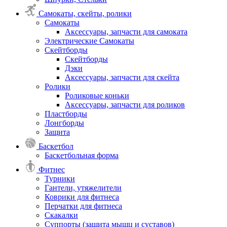
Самокаты, скейты, ролики
Самокаты
Аксессуары, запчасти для самоката
Электрические Самокаты
Скейтборды
Скейтборды
Дэки
Аксессуары, запчасти для скейта
Ролики
Роликовые коньки
Аксессуары, запчасти для роликов
Пластборды
Лонгборды
Защита
Баскетбол
Баскетбольная форма
Фитнес
Турники
Гантели, утяжелители
Коврики для фитнеса
Перчатки для фитнеса
Скакалки
Суппорты (защита мышц и суставов)