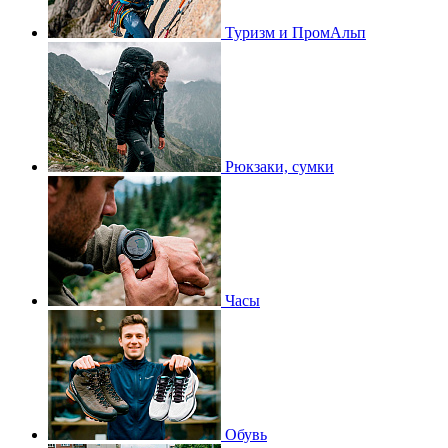
Туризм и ПромАльп
Рюкзаки, сумки
Часы
Обувь