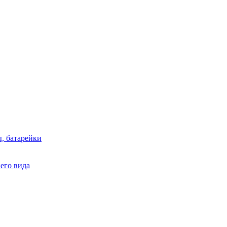
, батарейки
него вида