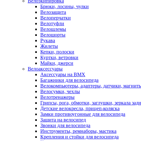
Велоэкипировка
Брюки, лосины, чулки
Велозащита
Велоперчатки
Велотуфли
Велошлемы
Велошорты
Рукава
Жилеты
Кепки, полоски
Куртки, ветровки
Майки, джерси
Велоаксессуары
Аксессуары на BMX
Багажники для велосипеда
Велокомпьютеры, адаптеры, датчики, магниты
Велосумки, чехлы
Велотренажеры
Грипсы, рога, обмотки, заглушки, зеркала зад
Детские велокресла, прицеп-коляска
Замки противоугонные для велосипеда
Защита на велосипед
Звонки для велосипеда
Инструменты, ремнаборы, мастика
Крепления и стойки для велосипеда