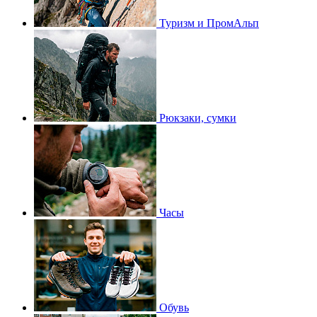
Туризм и ПромАльп
Рюкзаки, сумки
Часы
Обувь