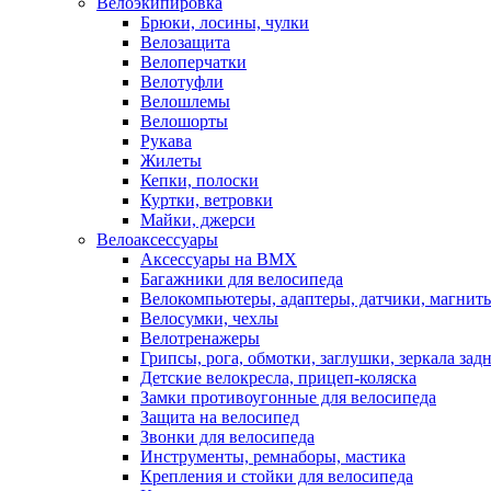
Велоэкипировка
Брюки, лосины, чулки
Велозащита
Велоперчатки
Велотуфли
Велошлемы
Велошорты
Рукава
Жилеты
Кепки, полоски
Куртки, ветровки
Майки, джерси
Велоаксессуары
Аксессуары на BMX
Багажники для велосипеда
Велокомпьютеры, адаптеры, датчики, магниты
Велосумки, чехлы
Велотренажеры
Грипсы, рога, обмотки, заглушки, зеркала зад
Детские велокресла, прицеп-коляска
Замки противоугонные для велосипеда
Защита на велосипед
Звонки для велосипеда
Инструменты, ремнаборы, мастика
Крепления и стойки для велосипеда