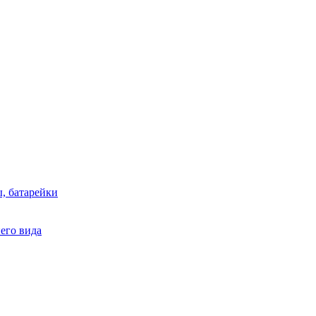
, батарейки
него вида