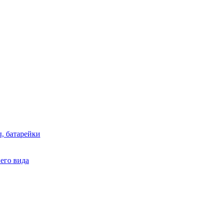
, батарейки
него вида