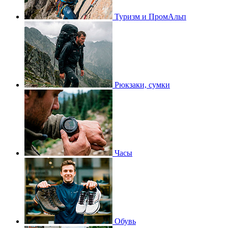
Туризм и ПромАльп
Рюкзаки, сумки
Часы
Обувь