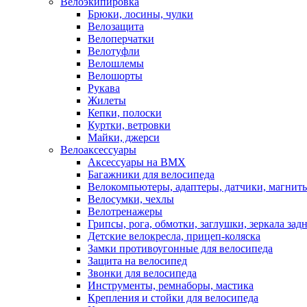
Велоэкипировка
Брюки, лосины, чулки
Велозащита
Велоперчатки
Велотуфли
Велошлемы
Велошорты
Рукава
Жилеты
Кепки, полоски
Куртки, ветровки
Майки, джерси
Велоаксессуары
Аксессуары на BMX
Багажники для велосипеда
Велокомпьютеры, адаптеры, датчики, магниты
Велосумки, чехлы
Велотренажеры
Грипсы, рога, обмотки, заглушки, зеркала зад
Детские велокресла, прицеп-коляска
Замки противоугонные для велосипеда
Защита на велосипед
Звонки для велосипеда
Инструменты, ремнаборы, мастика
Крепления и стойки для велосипеда