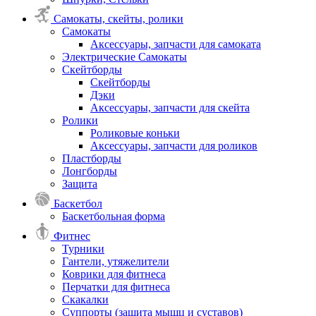
Самокаты, скейты, ролики
Самокаты
Аксессуары, запчасти для самоката
Электрические Самокаты
Скейтборды
Скейтборды
Дэки
Аксессуары, запчасти для скейта
Ролики
Роликовые коньки
Аксессуары, запчасти для роликов
Пластборды
Лонгборды
Защита
Баскетбол
Баскетбольная форма
Фитнес
Турники
Гантели, утяжелители
Коврики для фитнеса
Перчатки для фитнеса
Скакалки
Суппорты (защита мышц и суставов)