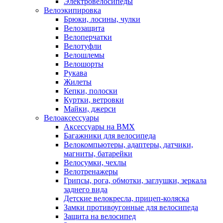
Электровелосипеды
Велоэкипировка
Брюки, лосины, чулки
Велозащита
Велоперчатки
Велотуфли
Велошлемы
Велошорты
Рукава
Жилеты
Кепки, полоски
Куртки, ветровки
Майки, джерси
Велоаксессуары
Аксессуары на BMX
Багажники для велосипеда
Велокомпьютеры, адаптеры, датчики,
магниты, батарейки
Велосумки, чехлы
Велотренажеры
Грипсы, рога, обмотки, заглушки, зеркала
заднего вида
Детские велокресла, прицеп-коляска
Замки противоугонные для велосипеда
Защита на велосипед