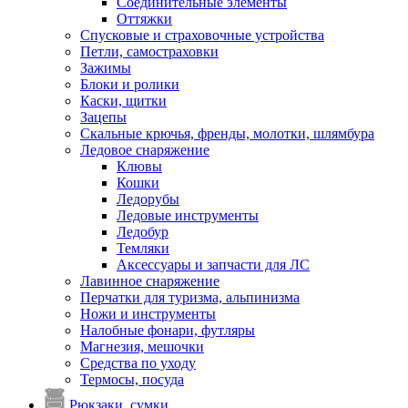
Соединительные элементы
Оттяжки
Спусковые и страховочные устройства
Петли, самостраховки
Зажимы
Блоки и ролики
Каски, щитки
Зацепы
Скальные крючья, френды, молотки, шлямбура
Ледовое снаряжение
Клювы
Кошки
Ледорубы
Ледовые инструменты
Ледобур
Темляки
Аксессуары и запчасти для ЛС
Лавинное снаряжение
Перчатки для туризма, альпинизма
Ножи и инструменты
Налобные фонари, футляры
Магнезия, мешочки
Средства по уходу
Термосы, посуда
Рюкзаки, сумки