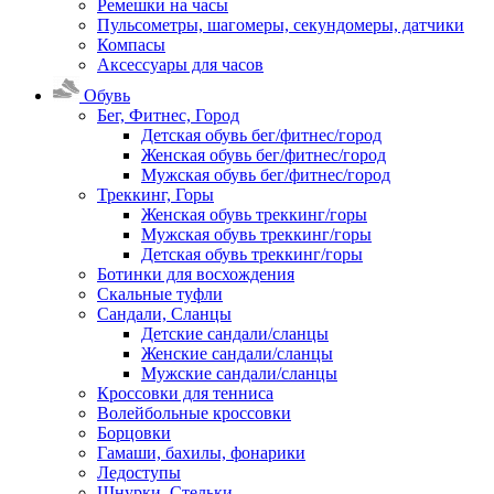
Ремешки на часы
Пульсометры, шагомеры, секундомеры, датчики
Компасы
Аксессуары для часов
Обувь
Бег, Фитнес, Город
Детская обувь бег/фитнес/город
Женская обувь бег/фитнес/город
Мужская обувь бег/фитнес/город
Треккинг, Горы
Женская обувь треккинг/горы
Мужская обувь треккинг/горы
Детская обувь треккинг/горы
Ботинки для восхождения
Скальные туфли
Сандали, Сланцы
Детские сандали/сланцы
Женские сандали/сланцы
Мужские сандали/сланцы
Кроссовки для тенниса
Волейбольные кроссовки
Борцовки
Гамаши, бахилы, фонарики
Ледоступы
Шнурки, Стельки