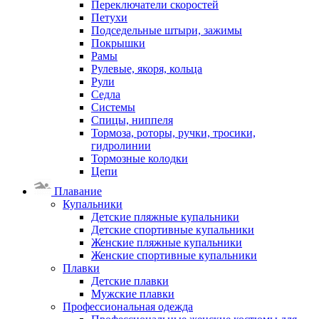
Переключатели скоростей
Петухи
Подседельные штыри, зажимы
Покрышки
Рамы
Рулевые, якоря, кольца
Рули
Седла
Системы
Спицы, ниппеля
Тормоза, роторы, ручки, тросики,
гидролинии
Тормозные колодки
Цепи
Плавание
Купальники
Детские пляжные купальники
Детские спортивные купальники
Женские пляжные купальники
Женские спортивные купальники
Плавки
Детские плавки
Мужские плавки
Профессиональная одежда