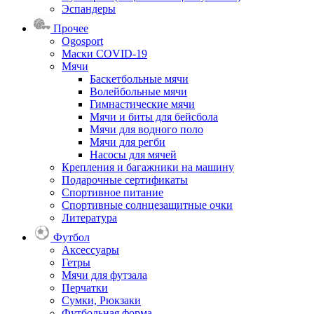
Эспандеры
Прочее
Ogosport
Маски COVID-19
Мячи
Баскетбольные мячи
Волейбольные мячи
Гимнастические мячи
Мячи и биты для бейсбола
Мячи для водного поло
Мячи для регби
Насосы для мячей
Крепления и багажники на машину
Подарочные сертификаты
Спортивное питание
Спортивные солнцезащитные очки
Литература
Футбол
Аксессуары
Гетры
Мячи для футзала
Перчатки
Сумки, Рюкзаки
Футбольная форма