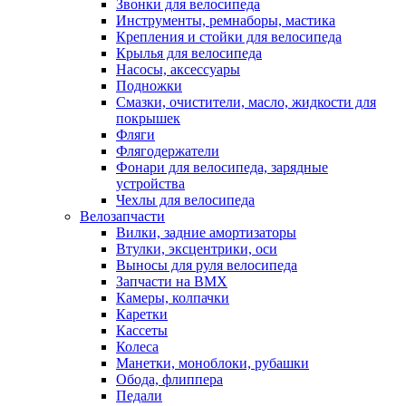
Звонки для велосипеда
Инструменты, ремнаборы, мастика
Крепления и стойки для велосипеда
Крылья для велосипеда
Насосы, аксессуары
Подножки
Смазки, очистители, масло, жидкости для
покрышек
Фляги
Флягодержатели
Фонари для велосипеда, зарядные
устройства
Чехлы для велосипеда
Велозапчасти
Вилки, задние амортизаторы
Втулки, эксцентрики, оси
Выносы для руля велосипеда
Запчасти на BMX
Камеры, колпачки
Каретки
Кассеты
Колеса
Манетки, моноблоки, рубашки
Обода, флиппера
Педали