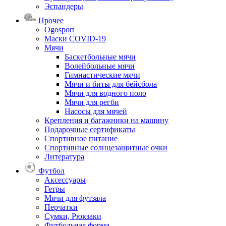
Эспандеры
Прочее
Ogosport
Маски COVID-19
Мячи
Баскетбольные мячи
Волейбольные мячи
Гимнастические мячи
Мячи и биты для бейсбола
Мячи для водного поло
Мячи для регби
Насосы для мячей
Крепления и багажники на машину
Подарочные сертификаты
Спортивное питание
Спортивные солнцезащитные очки
Литература
Футбол
Аксессуары
Гетры
Мячи для футзала
Перчатки
Сумки, Рюкзаки
Футбольная форма