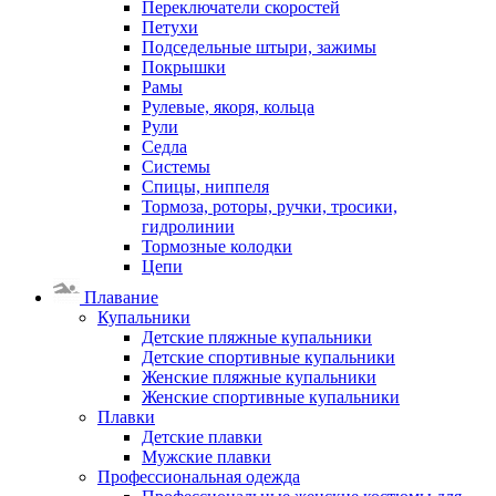
Переключатели скоростей
Петухи
Подседельные штыри, зажимы
Покрышки
Рамы
Рулевые, якоря, кольца
Рули
Седла
Системы
Спицы, ниппеля
Тормоза, роторы, ручки, тросики,
гидролинии
Тормозные колодки
Цепи
Плавание
Купальники
Детские пляжные купальники
Детские спортивные купальники
Женские пляжные купальники
Женские спортивные купальники
Плавки
Детские плавки
Мужские плавки
Профессиональная одежда