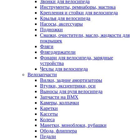
Звонки для велосипеда
Инструменты, ремнаборы, мастика
Крепления и стойки для велосипеда
Крылья для велосипеда
Насосы, аксессуары
Подножки
Смазки, очистители, масло, жидкости для
покрышек
Фляги
Флягодержатели
Фонари для велосипеда, зарядные
устройства
Чехлы для велосипеда
Велозапчасти
Вилки, задние амортизаторы
Втулки, эксцентрики, оси
Выносы для руля велосипеда
Запчасти на BMX
Камеры, колпачки
Каретки
Кассеты
Колеса
Манетки, моноблоки, рубашки
Обода, флиппера
Педали