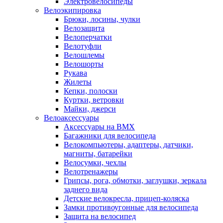
Электровелосипеды
Велоэкипировка
Брюки, лосины, чулки
Велозащита
Велоперчатки
Велотуфли
Велошлемы
Велошорты
Рукава
Жилеты
Кепки, полоски
Куртки, ветровки
Майки, джерси
Велоаксессуары
Аксессуары на BMX
Багажники для велосипеда
Велокомпьютеры, адаптеры, датчики,
магниты, батарейки
Велосумки, чехлы
Велотренажеры
Грипсы, рога, обмотки, заглушки, зеркала
заднего вида
Детские велокресла, прицеп-коляска
Замки противоугонные для велосипеда
Защита на велосипед