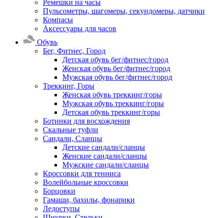
Ремешки на часы
Пульсометры, шагомеры, секундомеры, датчики
Компасы
Аксессуары для часов
Обувь
Бег, Фитнес, Город
Детская обувь бег/фитнес/город
Женская обувь бег/фитнес/город
Мужская обувь бег/фитнес/город
Треккинг, Горы
Женская обувь треккинг/горы
Мужская обувь треккинг/горы
Детская обувь треккинг/горы
Ботинки для восхождения
Скальные туфли
Сандали, Сланцы
Детские сандали/сланцы
Женские сандали/сланцы
Мужские сандали/сланцы
Кроссовки для тенниса
Волейбольные кроссовки
Борцовки
Гамаши, бахилы, фонарики
Ледоступы
Шнурки, Стельки