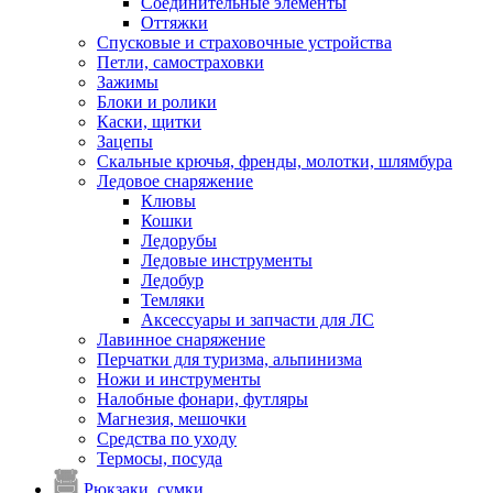
Соединительные элементы
Оттяжки
Спусковые и страховочные устройства
Петли, самостраховки
Зажимы
Блоки и ролики
Каски, щитки
Зацепы
Скальные крючья, френды, молотки, шлямбура
Ледовое снаряжение
Клювы
Кошки
Ледорубы
Ледовые инструменты
Ледобур
Темляки
Аксессуары и запчасти для ЛС
Лавинное снаряжение
Перчатки для туризма, альпинизма
Ножи и инструменты
Налобные фонари, футляры
Магнезия, мешочки
Средства по уходу
Термосы, посуда
Рюкзаки, сумки