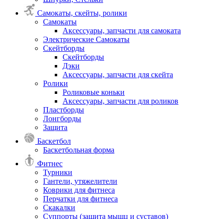
Самокаты, скейты, ролики
Самокаты
Аксессуары, запчасти для самоката
Электрические Самокаты
Скейтборды
Скейтборды
Дэки
Аксессуары, запчасти для скейта
Ролики
Роликовые коньки
Аксессуары, запчасти для роликов
Пластборды
Лонгборды
Защита
Баскетбол
Баскетбольная форма
Фитнес
Турники
Гантели, утяжелители
Коврики для фитнеса
Перчатки для фитнеса
Скакалки
Суппорты (защита мышц и суставов)