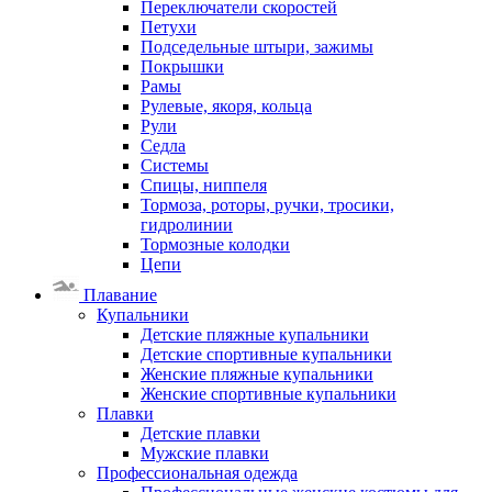
Переключатели скоростей
Петухи
Подседельные штыри, зажимы
Покрышки
Рамы
Рулевые, якоря, кольца
Рули
Седла
Системы
Спицы, ниппеля
Тормоза, роторы, ручки, тросики,
гидролинии
Тормозные колодки
Цепи
Плавание
Купальники
Детские пляжные купальники
Детские спортивные купальники
Женские пляжные купальники
Женские спортивные купальники
Плавки
Детские плавки
Мужские плавки
Профессиональная одежда