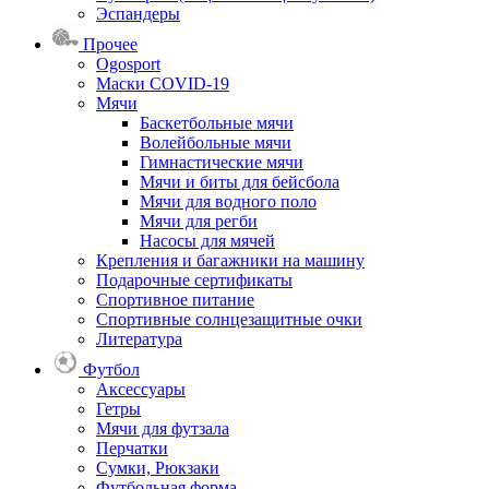
Эспандеры
Прочее
Ogosport
Маски COVID-19
Мячи
Баскетбольные мячи
Волейбольные мячи
Гимнастические мячи
Мячи и биты для бейсбола
Мячи для водного поло
Мячи для регби
Насосы для мячей
Крепления и багажники на машину
Подарочные сертификаты
Спортивное питание
Спортивные солнцезащитные очки
Литература
Футбол
Аксессуары
Гетры
Мячи для футзала
Перчатки
Сумки, Рюкзаки
Футбольная форма