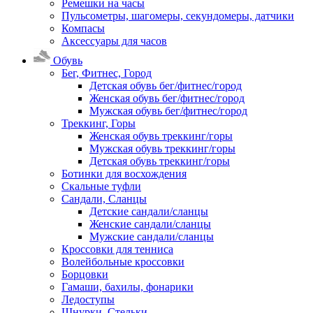
Ремешки на часы
Пульсометры, шагомеры, секундомеры, датчики
Компасы
Аксессуары для часов
Обувь
Бег, Фитнес, Город
Детская обувь бег/фитнес/город
Женская обувь бег/фитнес/город
Мужская обувь бег/фитнес/город
Треккинг, Горы
Женская обувь треккинг/горы
Мужская обувь треккинг/горы
Детская обувь треккинг/горы
Ботинки для восхождения
Скальные туфли
Сандали, Сланцы
Детские сандали/сланцы
Женские сандали/сланцы
Мужские сандали/сланцы
Кроссовки для тенниса
Волейбольные кроссовки
Борцовки
Гамаши, бахилы, фонарики
Ледоступы
Шнурки, Стельки