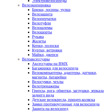
Электровелосипеды
Велоэкипировка
Брюки, лосины, чулки
Велозащита
Велоперчатки
Велотуфли
Велошлемы
Велошорты
Рукава
Жилеты
Кепки, полоски
Куртки, ветровки
Майки, джерси
Велоаксессуары
Аксессуары на BMX
Багажники для велосипеда
Велокомпьютеры, адаптеры, датчики,
магниты, батарейки
Велосумки, чехлы
Велотренажеры
Грипсы, рога, обмотки, заглушки, зеркала
заднего вида
Детские велокресла, прицеп-коляска
Замки противоугонные для велосипеда
Защита на велосипед