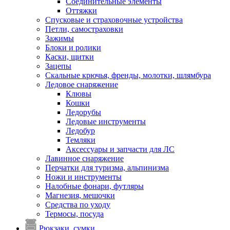
Соединительные элементы
Оттяжки
Спусковые и страховочные устройства
Петли, самостраховки
Зажимы
Блоки и ролики
Каски, щитки
Зацепы
Скальные крючья, френды, молотки, шлямбура
Ледовое снаряжение
Клювы
Кошки
Ледорубы
Ледовые инструменты
Ледобур
Темляки
Аксессуары и запчасти для ЛС
Лавинное снаряжение
Перчатки для туризма, альпинизма
Ножи и инструменты
Налобные фонари, футляры
Магнезия, мешочки
Средства по уходу
Термосы, посуда
Рюкзаки, сумки