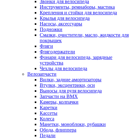
Звонки для велосипеда
Инструменты, ремнаборы, мастика
Крепления и стойки для велосипеда
Крылья для велосипеда
Насосы, аксессуары
Подножки
Смазки, очистители, масло, жидкости для
покрышек
Фляги
Флягодержатели
Фонари для велосипеда, зарядные
устройства
Чехлы для велосипеда
Велозапчасти
Вилки, задние амортизаторы
Втулки, эксцентрики, оси
Выносы для руля велосипеда
Запчасти на BMX
Камеры, колпачки
Каретки
Кассеты
Колеса
Манетки, моноблоки, рубашки
Обода, флиппера
Педали