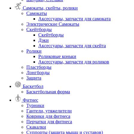
Самокаты, скейты, ролики
Самокаты
Аксессуары, запчасти для самоката
Электрические Самокаты
Скейтборды
Скейтборды
Дэки
Аксессуары, запчасти для скейта
Ролики
Роликовые коньки
Аксессуары, запчасти для роликов
Пластборды
Лонгборды
Защита
Баскетбол
Баскетбольная форма
Фитнес
Турники
Гантели, утяжелители
Коврики для фитнеса
Перчатки для фитнеса
Скакалки
Суппорты (защита мышц и суставов)