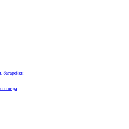
, батарейки
него вида