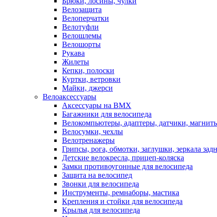
Брюки, лосины, чулки
Велозащита
Велоперчатки
Велотуфли
Велошлемы
Велошорты
Рукава
Жилеты
Кепки, полоски
Куртки, ветровки
Майки, джерси
Велоаксессуары
Аксессуары на BMX
Багажники для велосипеда
Велокомпьютеры, адаптеры, датчики, магниты
Велосумки, чехлы
Велотренажеры
Грипсы, рога, обмотки, заглушки, зеркала зад
Детские велокресла, прицеп-коляска
Замки противоугонные для велосипеда
Защита на велосипед
Звонки для велосипеда
Инструменты, ремнаборы, мастика
Крепления и стойки для велосипеда
Крылья для велосипеда