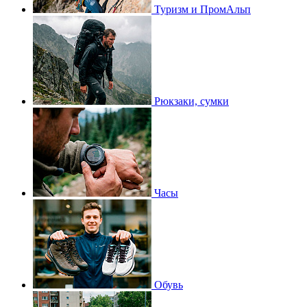
Туризм и ПромАльп
Рюкзаки, сумки
Часы
Обувь