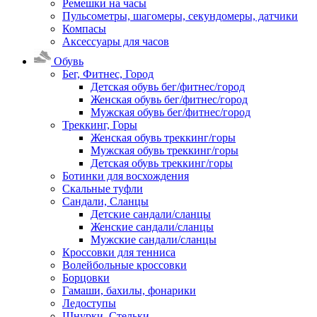
Ремешки на часы
Пульсометры, шагомеры, секундомеры, датчики
Компасы
Аксессуары для часов
Обувь
Бег, Фитнес, Город
Детская обувь бег/фитнес/город
Женская обувь бег/фитнес/город
Мужская обувь бег/фитнес/город
Треккинг, Горы
Женская обувь треккинг/горы
Мужская обувь треккинг/горы
Детская обувь треккинг/горы
Ботинки для восхождения
Скальные туфли
Сандали, Сланцы
Детские сандали/сланцы
Женские сандали/сланцы
Мужские сандали/сланцы
Кроссовки для тенниса
Волейбольные кроссовки
Борцовки
Гамаши, бахилы, фонарики
Ледоступы
Шнурки, Стельки