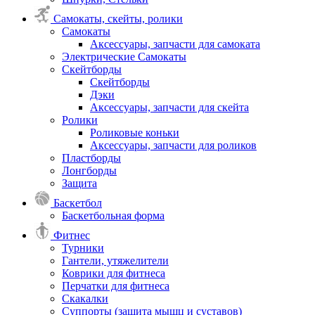
Самокаты, скейты, ролики
Самокаты
Аксессуары, запчасти для самоката
Электрические Самокаты
Скейтборды
Скейтборды
Дэки
Аксессуары, запчасти для скейта
Ролики
Роликовые коньки
Аксессуары, запчасти для роликов
Пластборды
Лонгборды
Защита
Баскетбол
Баскетбольная форма
Фитнес
Турники
Гантели, утяжелители
Коврики для фитнеса
Перчатки для фитнеса
Скакалки
Суппорты (защита мышц и суставов)