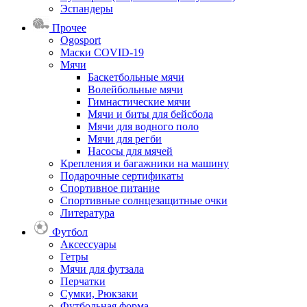
Эспандеры
Прочее
Ogosport
Маски COVID-19
Мячи
Баскетбольные мячи
Волейбольные мячи
Гимнастические мячи
Мячи и биты для бейсбола
Мячи для водного поло
Мячи для регби
Насосы для мячей
Крепления и багажники на машину
Подарочные сертификаты
Спортивное питание
Спортивные солнцезащитные очки
Литература
Футбол
Аксессуары
Гетры
Мячи для футзала
Перчатки
Сумки, Рюкзаки
Футбольная форма