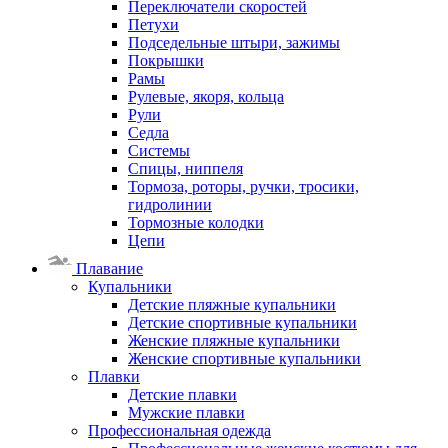
Переключатели скоростей
Петухи
Подседельные штыри, зажимы
Покрышки
Рамы
Рулевые, якоря, кольца
Рули
Седла
Системы
Спицы, ниппеля
Тормоза, роторы, ручки, тросики,
гидролинии
Тормозные колодки
Цепи
Плавание
Купальники
Детские пляжные купальники
Детские спортивные купальники
Женские пляжные купальники
Женские спортивные купальники
Плавки
Детские плавки
Мужские плавки
Профессиональная одежда