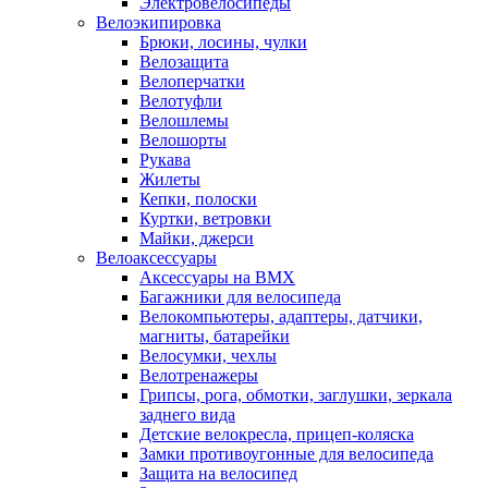
Электровелосипеды
Велоэкипировка
Брюки, лосины, чулки
Велозащита
Велоперчатки
Велотуфли
Велошлемы
Велошорты
Рукава
Жилеты
Кепки, полоски
Куртки, ветровки
Майки, джерси
Велоаксессуары
Аксессуары на BMX
Багажники для велосипеда
Велокомпьютеры, адаптеры, датчики,
магниты, батарейки
Велосумки, чехлы
Велотренажеры
Грипсы, рога, обмотки, заглушки, зеркала
заднего вида
Детские велокресла, прицеп-коляска
Замки противоугонные для велосипеда
Защита на велосипед