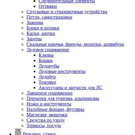
Соединительные элементы
Оттяжки
Спусковые и страховочные устройства
Петли, самостраховки
Зажимы
Блоки и ролики
Каски, щитки
Зацепы
Скальные крючья, френды, молотки, шлямбура
Ледовое снаряжение
Клювы
Кошки
Ледорубы
Ледовые инструменты
Ледобур
Темляки
Аксессуары и запчасти для ЛС
Лавинное снаряжение
Перчатки для туризма, альпинизма
Ножи и инструменты
Налобные фонари, футляры
Магнезия, мешочки
Средства по уходу
Термосы, посуда
Рюкзаки, сумки