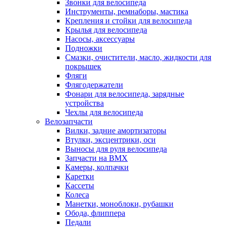
Звонки для велосипеда
Инструменты, ремнаборы, мастика
Крепления и стойки для велосипеда
Крылья для велосипеда
Насосы, аксессуары
Подножки
Смазки, очистители, масло, жидкости для
покрышек
Фляги
Флягодержатели
Фонари для велосипеда, зарядные
устройства
Чехлы для велосипеда
Велозапчасти
Вилки, задние амортизаторы
Втулки, эксцентрики, оси
Выносы для руля велосипеда
Запчасти на BMX
Камеры, колпачки
Каретки
Кассеты
Колеса
Манетки, моноблоки, рубашки
Обода, флиппера
Педали