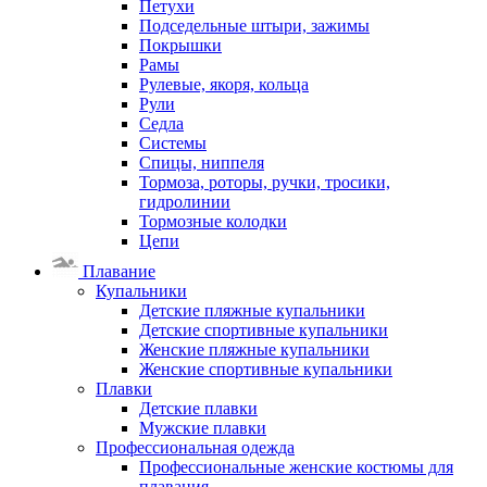
Петухи
Подседельные штыри, зажимы
Покрышки
Рамы
Рулевые, якоря, кольца
Рули
Седла
Системы
Спицы, ниппеля
Тормоза, роторы, ручки, тросики,
гидролинии
Тормозные колодки
Цепи
Плавание
Купальники
Детские пляжные купальники
Детские спортивные купальники
Женские пляжные купальники
Женские спортивные купальники
Плавки
Детские плавки
Мужские плавки
Профессиональная одежда
Профессиональные женские костюмы для
плавания