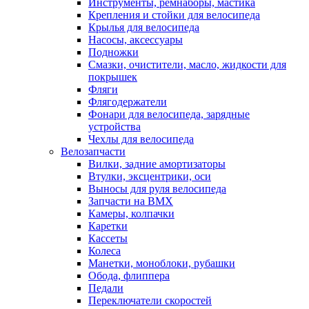
Инструменты, ремнаборы, мастика
Крепления и стойки для велосипеда
Крылья для велосипеда
Насосы, аксессуары
Подножки
Смазки, очистители, масло, жидкости для
покрышек
Фляги
Флягодержатели
Фонари для велосипеда, зарядные
устройства
Чехлы для велосипеда
Велозапчасти
Вилки, задние амортизаторы
Втулки, эксцентрики, оси
Выносы для руля велосипеда
Запчасти на BMX
Камеры, колпачки
Каретки
Кассеты
Колеса
Манетки, моноблоки, рубашки
Обода, флиппера
Педали
Переключатели скоростей