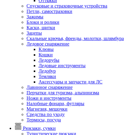
Оттяжки
Спусковые и страховочные устройства
Петли, самостраховки
Зажимы
Блоки и ролики
Каски, щитки
Зацепы
Скальные крючья, френды, молотки, шлямбура
Ледовое снаряжение
Клювы
Кошки
Ледорубы
Ледовые инструменты
Ледобур
Темляки
Аксессуары и запчасти для ЛС
Лавинное снаряжение
Перчатки для туризма, альпинизма
Ножи и инструменты
Налобные фонари, футляры
Магнезия, мешочки
Средства по уходу
Термосы, посуда
Рюкзаки, сумки
Туристические рюкзаки