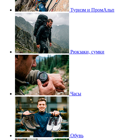
Туризм и ПромАльп
Рюкзаки, сумки
Часы
Обувь