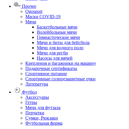
Прочее
Ogosport
Маски COVID-19
Мячи
Баскетбольные мячи
Волейбольные мячи
Гимнастические мячи
Мячи и биты для бейсбола
Мячи для водного поло
Мячи для регби
Насосы для мячей
Крепления и багажники на машину
Подарочные сертификаты
Спортивное питание
Спортивные солнцезащитные очки
Литература
Футбол
Аксессуары
Гетры
Мячи для футзала
Перчатки
Сумки, Рюкзаки
Футбольная форма