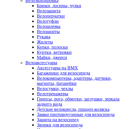
Велоэкипировка
Брюки, лосины, чулки
Велозащита
Велоперчатки
Велотуфли
Велошлемы
Велошорты
Рукава
Жилеты
Кепки, полоски
Куртки, ветровки
Майки, джерси
Велоаксессуары
Аксессуары на BMX
Багажники для велосипеда
Велокомпьютеры, адаптеры, датчики,
магниты, батарейки
Велосумки, чехлы
Велотренажеры
Грипсы, рога, обмотки, заглушки, зеркала
заднего вида
Детские велокресла, прицеп-коляска
Замки противоугонные для велосипеда
Защита на велосипед
Звонки для велосипеда