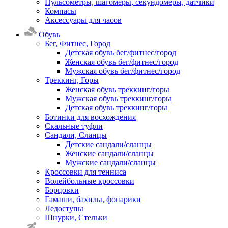
Пульсометры, шагомеры, секундомеры, датчики
Компасы
Аксессуары для часов
Обувь
Бег, Фитнес, Город
Детская обувь бег/фитнес/город
Женская обувь бег/фитнес/город
Мужская обувь бег/фитнес/город
Треккинг, Горы
Женская обувь треккинг/горы
Мужская обувь треккинг/горы
Детская обувь треккинг/горы
Ботинки для восхождения
Скальные туфли
Сандали, Сланцы
Детские сандали/сланцы
Женские сандали/сланцы
Мужские сандали/сланцы
Кроссовки для тенниса
Волейбольные кроссовки
Борцовки
Гамаши, бахилы, фонарики
Ледоступы
Шнурки, Стельки