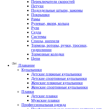
Переключатели скоростей
Петухи
Подседельные штыри, зажимы
Покрышки
Рамы
Рулевые, якоря, кольца
Рули
Седла
Системы
Спицы, ниппеля
Тормоза, роторы, ручки, тросики,
гидролинии
Тормозные колодки
Цепи
Плавание
Купальники
Детские пляжные купальники
Детские спортивные купальники
Женские пляжные купальники
Женские спортивные купальники
Плавки
Детские плавки
Мужские плавки
Профессиональная одежда