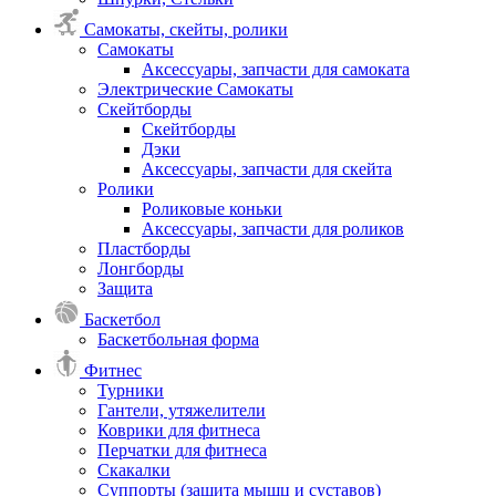
Самокаты, скейты, ролики
Самокаты
Аксессуары, запчасти для самоката
Электрические Самокаты
Скейтборды
Скейтборды
Дэки
Аксессуары, запчасти для скейта
Ролики
Роликовые коньки
Аксессуары, запчасти для роликов
Пластборды
Лонгборды
Защита
Баскетбол
Баскетбольная форма
Фитнес
Турники
Гантели, утяжелители
Коврики для фитнеса
Перчатки для фитнеса
Скакалки
Суппорты (защита мышц и суставов)