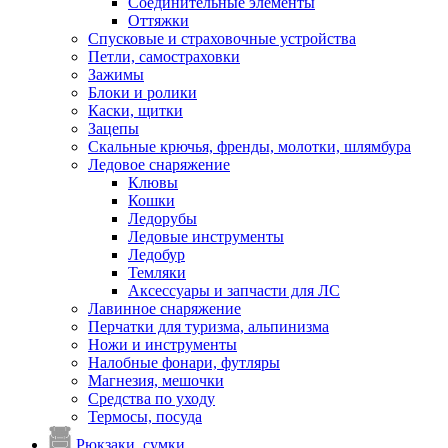
Соединительные элементы
Оттяжки
Спусковые и страховочные устройства
Петли, самостраховки
Зажимы
Блоки и ролики
Каски, щитки
Зацепы
Скальные крючья, френды, молотки, шлямбура
Ледовое снаряжение
Клювы
Кошки
Ледорубы
Ледовые инструменты
Ледобур
Темляки
Аксессуары и запчасти для ЛС
Лавинное снаряжение
Перчатки для туризма, альпинизма
Ножи и инструменты
Налобные фонари, футляры
Магнезия, мешочки
Средства по уходу
Термосы, посуда
Рюкзаки, сумки