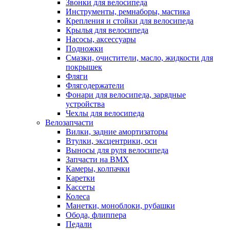
Звонки для велосипеда
Инструменты, ремнаборы, мастика
Крепления и стойки для велосипеда
Крылья для велосипеда
Насосы, аксессуары
Подножки
Смазки, очистители, масло, жидкости для
покрышек
Фляги
Флягодержатели
Фонари для велосипеда, зарядные
устройства
Чехлы для велосипеда
Велозапчасти
Вилки, задние амортизаторы
Втулки, эксцентрики, оси
Выносы для руля велосипеда
Запчасти на BMX
Камеры, колпачки
Каретки
Кассеты
Колеса
Манетки, моноблоки, рубашки
Обода, флиппера
Педали