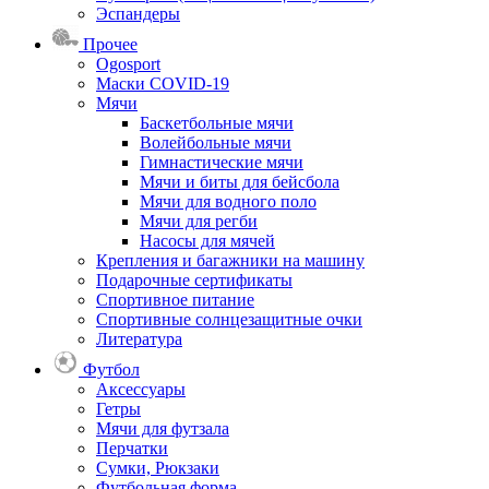
Эспандеры
Прочее
Ogosport
Маски COVID-19
Мячи
Баскетбольные мячи
Волейбольные мячи
Гимнастические мячи
Мячи и биты для бейсбола
Мячи для водного поло
Мячи для регби
Насосы для мячей
Крепления и багажники на машину
Подарочные сертификаты
Спортивное питание
Спортивные солнцезащитные очки
Литература
Футбол
Аксессуары
Гетры
Мячи для футзала
Перчатки
Сумки, Рюкзаки
Футбольная форма