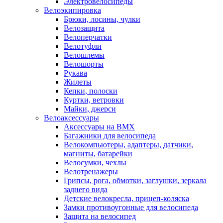
Электровелосипеды
Велоэкипировка
Брюки, лосины, чулки
Велозащита
Велоперчатки
Велотуфли
Велошлемы
Велошорты
Рукава
Жилеты
Кепки, полоски
Куртки, ветровки
Майки, джерси
Велоаксессуары
Аксессуары на BMX
Багажники для велосипеда
Велокомпьютеры, адаптеры, датчики,
магниты, батарейки
Велосумки, чехлы
Велотренажеры
Грипсы, рога, обмотки, заглушки, зеркала
заднего вида
Детские велокресла, прицеп-коляска
Замки противоугонные для велосипеда
Защита на велосипед