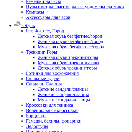
Ремешки на часы
Пульсометры, шагомеры, секундомеры, датчики
Компасы
Аксессуары для часов
Обувь
Бег, Фитнес, Город
Детская обувь бег/фитнес/город
Женская обувь бег/фитнес/город
Мужская обувь бег/фитнес/город
Треккинг, Горы
Женская обувь треккинг/горы
Мужская обувь треккинг/горы
Детская обувь треккинг/горы
Ботинки для восхождения
Скальные туфли
Сандали, Сланцы
Детские сандали/сланцы
Женские сандали/сланцы
Мужские сандали/сланцы
Кроссовки для тенниса
Волейбольные кроссовки
Борцовки
Гамаши, бахилы, фонарики
Ледоступы
Шнурки, Стельки