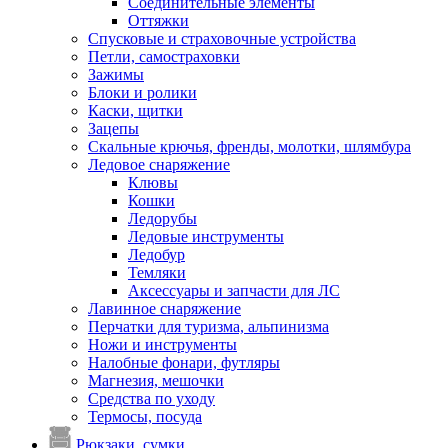
Соединительные элементы
Оттяжки
Спусковые и страховочные устройства
Петли, самостраховки
Зажимы
Блоки и ролики
Каски, щитки
Зацепы
Скальные крючья, френды, молотки, шлямбура
Ледовое снаряжение
Клювы
Кошки
Ледорубы
Ледовые инструменты
Ледобур
Темляки
Аксессуары и запчасти для ЛС
Лавинное снаряжение
Перчатки для туризма, альпинизма
Ножи и инструменты
Налобные фонари, футляры
Магнезия, мешочки
Средства по уходу
Термосы, посуда
Рюкзаки, сумки