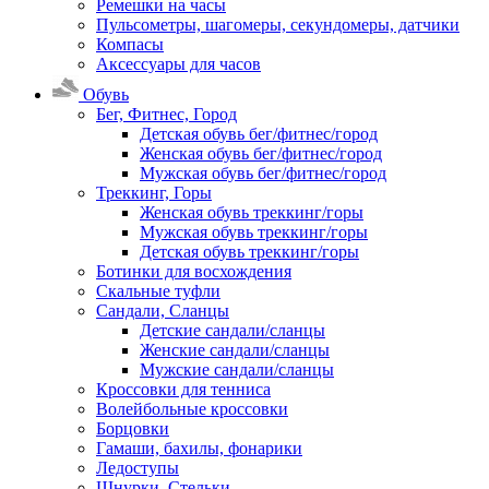
Ремешки на часы
Пульсометры, шагомеры, секундомеры, датчики
Компасы
Аксессуары для часов
Обувь
Бег, Фитнес, Город
Детская обувь бег/фитнес/город
Женская обувь бег/фитнес/город
Мужская обувь бег/фитнес/город
Треккинг, Горы
Женская обувь треккинг/горы
Мужская обувь треккинг/горы
Детская обувь треккинг/горы
Ботинки для восхождения
Скальные туфли
Сандали, Сланцы
Детские сандали/сланцы
Женские сандали/сланцы
Мужские сандали/сланцы
Кроссовки для тенниса
Волейбольные кроссовки
Борцовки
Гамаши, бахилы, фонарики
Ледоступы
Шнурки, Стельки