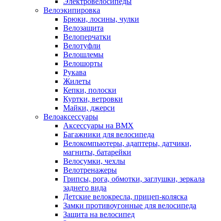
Электровелосипеды
Велоэкипировка
Брюки, лосины, чулки
Велозащита
Велоперчатки
Велотуфли
Велошлемы
Велошорты
Рукава
Жилеты
Кепки, полоски
Куртки, ветровки
Майки, джерси
Велоаксессуары
Аксессуары на BMX
Багажники для велосипеда
Велокомпьютеры, адаптеры, датчики,
магниты, батарейки
Велосумки, чехлы
Велотренажеры
Грипсы, рога, обмотки, заглушки, зеркала
заднего вида
Детские велокресла, прицеп-коляска
Замки противоугонные для велосипеда
Защита на велосипед