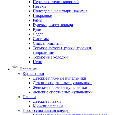
Переключатели скоростей
Петухи
Подседельные штыри, зажимы
Покрышки
Рамы
Рулевые, якоря, кольца
Рули
Седла
Системы
Спицы, ниппеля
Тормоза, роторы, ручки, тросики,
гидролинии
Тормозные колодки
Цепи
Плавание
Купальники
Детские пляжные купальники
Детские спортивные купальники
Женские пляжные купальники
Женские спортивные купальники
Плавки
Детские плавки
Мужские плавки
Профессиональная одежда