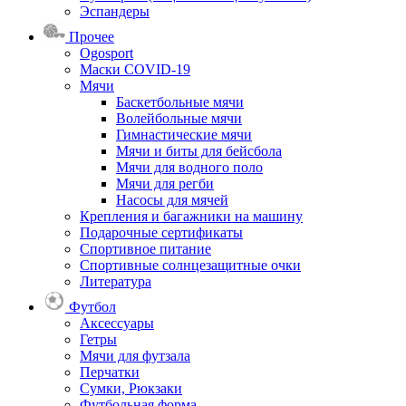
Эспандеры
Прочее
Ogosport
Маски COVID-19
Мячи
Баскетбольные мячи
Волейбольные мячи
Гимнастические мячи
Мячи и биты для бейсбола
Мячи для водного поло
Мячи для регби
Насосы для мячей
Крепления и багажники на машину
Подарочные сертификаты
Спортивное питание
Спортивные солнцезащитные очки
Литература
Футбол
Аксессуары
Гетры
Мячи для футзала
Перчатки
Сумки, Рюкзаки
Футбольная форма