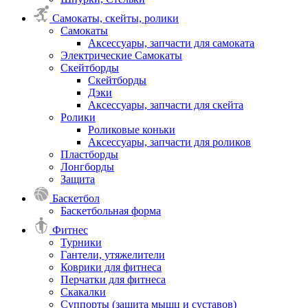
Самокаты, скейты, ролики
Самокаты
Аксессуары, запчасти для самоката
Электрические Самокаты
Скейтборды
Скейтборды
Дэки
Аксессуары, запчасти для скейта
Ролики
Роликовые коньки
Аксессуары, запчасти для роликов
Пластборды
Лонгборды
Защита
Баскетбол
Баскетбольная форма
Фитнес
Турники
Гантели, утяжелители
Коврики для фитнеса
Перчатки для фитнеса
Скакалки
Суппорты (защита мышц и суставов)