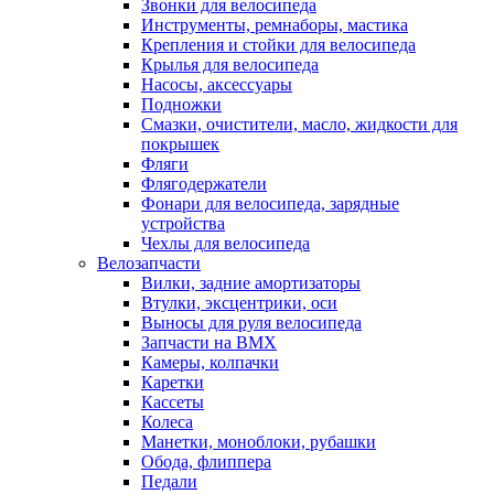
Звонки для велосипеда
Инструменты, ремнаборы, мастика
Крепления и стойки для велосипеда
Крылья для велосипеда
Насосы, аксессуары
Подножки
Смазки, очистители, масло, жидкости для
покрышек
Фляги
Флягодержатели
Фонари для велосипеда, зарядные
устройства
Чехлы для велосипеда
Велозапчасти
Вилки, задние амортизаторы
Втулки, эксцентрики, оси
Выносы для руля велосипеда
Запчасти на BMX
Камеры, колпачки
Каретки
Кассеты
Колеса
Манетки, моноблоки, рубашки
Обода, флиппера
Педали