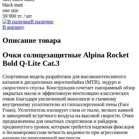
black matt
one size
59 900 тг.
/ шт
В наличии
В корзину
Описание товара
Очки солнцезащитные Alpina Rocket
Bold Q-Lite Cat.3
Спортивная модель разработана для высокоинтенсивного
катания в дисциплинах маунтинбайка (MTB), эндуро и
скоростного спуска. Конструкция сочетает панорамный обзор
закрытых масок и эффективную вентиляцию классических
очков благодаря увеличенной монолинзе и съемному
внутреннему уплотнителю из гипоаллергенной пены (Face
Foam). Уплотнитель изолирует глаза от пыли, мелких камней
и завихрений встречного воздуха на высокой скорости. Очки
предназначены для опытных спортсменов и райдеров
продвинутого уровня, которым требуется надежная фиксация
и бескомпромиссная четкость видимости при агрессивном
катании по пересеченной местности.