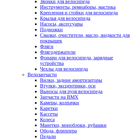
Звонки для велосипеда
Инструменты, ремнаборы, мастика
Крепления и стойки для велосипеда
Крылья для велосипеда
Насосы, аксессуары
Подножки
Смазки, очистители, масло, жидкости для
покрышек
Фляги
Флягодержатели
Фонари для велосипеда, зарядные
устройства
Чехлы для велосипеда
Велозапчасти
Вилки, задние амортизаторы
Втулки, эксцентрики, оси
Выносы для руля велосипеда
Запчасти на BMX
Камеры, колпачки
Каретки
Кассеты
Колеса
Манетки, моноблоки, рубашки
Обода, флиппера
Педали