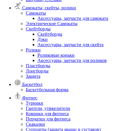
Самокаты, скейты, ролики
Самокаты
Аксессуары, запчасти для самоката
Электрические Самокаты
Скейтборды
Скейтборды
Дэки
Аксессуары, запчасти для скейта
Ролики
Роликовые коньки
Аксессуары, запчасти для роликов
Пластборды
Лонгборды
Защита
Баскетбол
Баскетбольная форма
Фитнес
Турники
Гантели, утяжелители
Коврики для фитнеса
Перчатки для фитнеса
Скакалки
Суппорты (защита мышц и суставов)