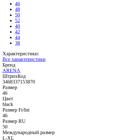
46
48
50
52
40
42
44
38
Характеристики:
Все характеристики
Бренд
ARENA
ШтрихКод
3468337153870
Размер
46
Цвет
black
Размер Fr/Int
46
Размер RU
50
Международный размер
L-XL