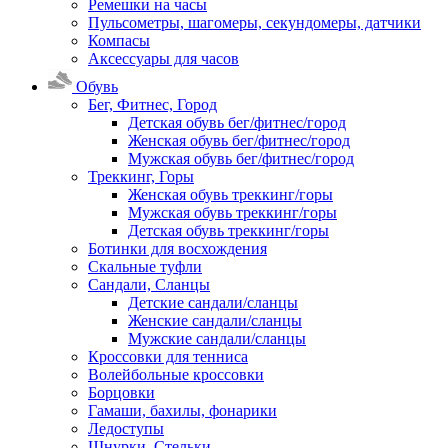
Ремешки на часы
Пульсометры, шагомеры, секундомеры, датчики
Компасы
Аксессуары для часов
Обувь
Бег, Фитнес, Город
Детская обувь бег/фитнес/город
Женская обувь бег/фитнес/город
Мужская обувь бег/фитнес/город
Треккинг, Горы
Женская обувь треккинг/горы
Мужская обувь треккинг/горы
Детская обувь треккинг/горы
Ботинки для восхождения
Скальные туфли
Сандали, Сланцы
Детские сандали/сланцы
Женские сандали/сланцы
Мужские сандали/сланцы
Кроссовки для тенниса
Волейбольные кроссовки
Борцовки
Гамаши, бахилы, фонарики
Ледоступы
Шнурки, Стельки