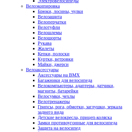
Электровелосипеды
Велоэкипировка
Брюки, лосины, чулки
Велозащита
Велоперчатки
Велотуфли
Велошлемы
Велошорты
Рукава
Жилеты
Кепки, полоски
Куртки, ветровки
Майки, джерси
Велоаксессуары
Аксессуары на BMX
Багажники для велосипеда
Велокомпьютеры, адаптеры, датчики,
магниты, батарейки
Велосумки, чехлы
Велотренажеры
Грипсы, рога, обмотки, заглушки, зеркала
заднего вида
Детские велокресла, прицеп-коляска
Замки противоугонные для велосипеда
Защита на велосипед