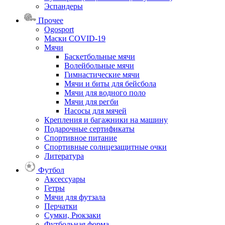
Эспандеры
Прочее
Ogosport
Маски COVID-19
Мячи
Баскетбольные мячи
Волейбольные мячи
Гимнастические мячи
Мячи и биты для бейсбола
Мячи для водного поло
Мячи для регби
Насосы для мячей
Крепления и багажники на машину
Подарочные сертификаты
Спортивное питание
Спортивные солнцезащитные очки
Литература
Футбол
Аксессуары
Гетры
Мячи для футзала
Перчатки
Сумки, Рюкзаки
Футбольная форма