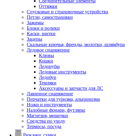
Соединительные элементы
Оттяжки
Спусковые и страховочные устройства
Петли, самостраховки
Зажимы
Блоки и ролики
Каски, щитки
Зацепы
Скальные крючья, френды, молотки, шлямбура
Ледовое снаряжение
Клювы
Кошки
Ледорубы
Ледовые инструменты
Ледобур
Темляки
Аксессуары и запчасти для ЛС
Лавинное снаряжение
Перчатки для туризма, альпинизма
Ножи и инструменты
Налобные фонари, футляры
Магнезия, мешочки
Средства по уходу
Термосы, посуда
Рюкзаки, сумки