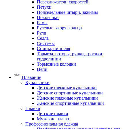
Переключатели скоростей
Петухи
Подседельные штыри, зажимы
Покрышки
Рамы
Рулевые, якоря, кольца
Рули
Седла
Системы
Спицы, ниппеля
Тормоза, роторы, ручки, тросики,
гидролинии
Тормозные колодки
Цепи
Плавание
Купальники
Детские пляжные купальники
Детские спортивные купальники
Женские пляжные купальники
Женские спортивные купальники
Плавки
Детские плавки
Мужские плавки
Профессиональная одежда