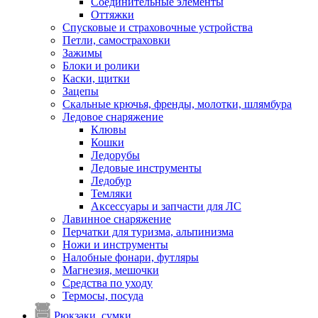
Соединительные элементы
Оттяжки
Спусковые и страховочные устройства
Петли, самостраховки
Зажимы
Блоки и ролики
Каски, щитки
Зацепы
Скальные крючья, френды, молотки, шлямбура
Ледовое снаряжение
Клювы
Кошки
Ледорубы
Ледовые инструменты
Ледобур
Темляки
Аксессуары и запчасти для ЛС
Лавинное снаряжение
Перчатки для туризма, альпинизма
Ножи и инструменты
Налобные фонари, футляры
Магнезия, мешочки
Средства по уходу
Термосы, посуда
Рюкзаки, сумки