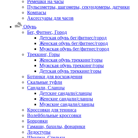
Ремешки на часы
Пульсометры, шагомеры, секундомеры, датчики
Компасы
Аксессуары для часов
Обувь
Бег, Фитнес, Город
Детская обувь бег/фитнес/город
Женская обувь бег/фитнес/город
Мужская обувь бег/фитнес/город
Треккинг, Горы
Женская обувь треккинг/горы
Мужская обувь треккинг/горы
Детская обувь треккинг/горы
Ботинки для восхождения
Скальные туфли
Сандали, Сланцы
Детские сандали/сланцы
Женские сандали/сланцы
Мужские сандали/сланцы
Кроссовки для тенниса
Волейбольные кроссовки
Борцовки
Гамаши, бахилы, фонарики
Ледоступы
Шнурки, Стельки