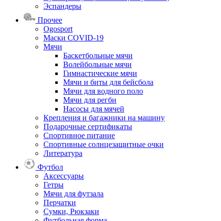
Эспандеры
Прочее
Ogosport
Маски COVID-19
Мячи
Баскетбольные мячи
Волейбольные мячи
Гимнастические мячи
Мячи и биты для бейсбола
Мячи для водного поло
Мячи для регби
Насосы для мячей
Крепления и багажники на машину
Подарочные сертификаты
Спортивное питание
Спортивные солнцезащитные очки
Литература
Футбол
Аксессуары
Гетры
Мячи для футзала
Перчатки
Сумки, Рюкзаки
Футбольная форма