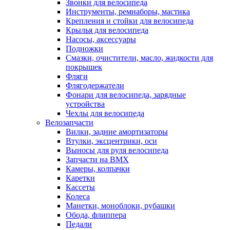
Звонки для велосипеда
Инструменты, ремнаборы, мастика
Крепления и стойки для велосипеда
Крылья для велосипеда
Насосы, аксессуары
Подножки
Смазки, очистители, масло, жидкости для
покрышек
Фляги
Флягодержатели
Фонари для велосипеда, зарядные
устройства
Чехлы для велосипеда
Велозапчасти
Вилки, задние амортизаторы
Втулки, эксцентрики, оси
Выносы для руля велосипеда
Запчасти на BMX
Камеры, колпачки
Каретки
Кассеты
Колеса
Манетки, моноблоки, рубашки
Обода, флиппера
Педали