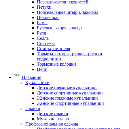
Переключатели скоростей
Петухи
Подседельные штыри, зажимы
Покрышки
Рамы
Рулевые, якоря, кольца
Рули
Седла
Системы
Спицы, ниппеля
Тормоза, роторы, ручки, тросики,
гидролинии
Тормозные колодки
Цепи
Плавание
Купальники
Детские пляжные купальники
Детские спортивные купальники
Женские пляжные купальники
Женские спортивные купальники
Плавки
Детские плавки
Мужские плавки
Профессиональная одежда