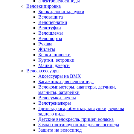
Электровелосипеды
Велоэкипировка
Брюки, лосины, чулки
Велозащита
Велоперчатки
Велотуфли
Велошлемы
Велошорты
Рукава
Жилеты
Кепки, полоски
Куртки, ветровки
Майки, джерси
Велоаксессуары
Аксессуары на BMX
Багажники для велосипеда
Велокомпьютеры, адаптеры, датчики,
магниты, батарейки
Велосумки, чехлы
Велотренажеры
Грипсы, рога, обмотки, заглушки, зеркала
заднего вида
Детские велокресла, прицеп-коляска
Замки противоугонные для велосипеда
Защита на велосипед