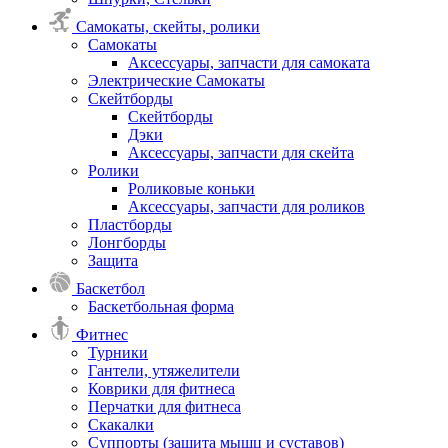
Самокаты, скейты, ролики
Самокаты
Аксессуары, запчасти для самоката
Электрические Самокаты
Скейтборды
Скейтборды
Дэки
Аксессуары, запчасти для скейта
Ролики
Роликовые коньки
Аксессуары, запчасти для роликов
Пластборды
Лонгборды
Защита
Баскетбол
Баскетбольная форма
Фитнес
Турники
Гантели, утяжелители
Коврики для фитнеса
Перчатки для фитнеса
Скакалки
Суппорты (защита мышц и суставов)