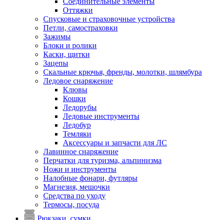
Соединительные элементы
Оттяжки
Спусковые и страховочные устройства
Петли, самостраховки
Зажимы
Блоки и ролики
Каски, щитки
Зацепы
Скальные крючья, френды, молотки, шлямбура
Ледовое снаряжение
Клювы
Кошки
Ледорубы
Ледовые инструменты
Ледобур
Темляки
Аксессуары и запчасти для ЛС
Лавинное снаряжение
Перчатки для туризма, альпинизма
Ножи и инструменты
Налобные фонари, футляры
Магнезия, мешочки
Средства по уходу
Термосы, посуда
Рюкзаки, сумки