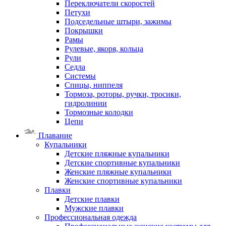
Переключатели скоростей
Петухи
Подседельные штыри, зажимы
Покрышки
Рамы
Рулевые, якоря, кольца
Рули
Седла
Системы
Спицы, ниппеля
Тормоза, роторы, ручки, тросики,
гидролинии
Тормозные колодки
Цепи
Плавание
Купальники
Детские пляжные купальники
Детские спортивные купальники
Женские пляжные купальники
Женские спортивные купальники
Плавки
Детские плавки
Мужские плавки
Профессиональная одежда