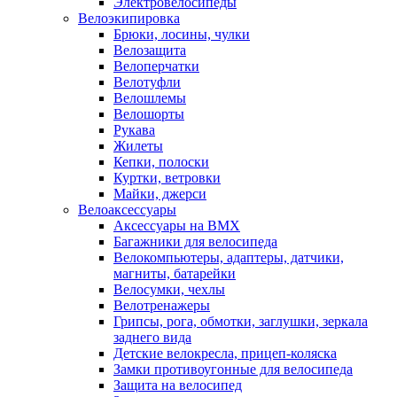
Электровелосипеды
Велоэкипировка
Брюки, лосины, чулки
Велозащита
Велоперчатки
Велотуфли
Велошлемы
Велошорты
Рукава
Жилеты
Кепки, полоски
Куртки, ветровки
Майки, джерси
Велоаксессуары
Аксессуары на BMX
Багажники для велосипеда
Велокомпьютеры, адаптеры, датчики,
магниты, батарейки
Велосумки, чехлы
Велотренажеры
Грипсы, рога, обмотки, заглушки, зеркала
заднего вида
Детские велокресла, прицеп-коляска
Замки противоугонные для велосипеда
Защита на велосипед