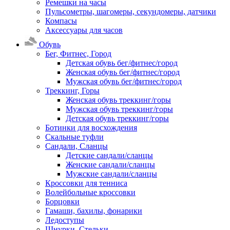
Ремешки на часы
Пульсометры, шагомеры, секундомеры, датчики
Компасы
Аксессуары для часов
Обувь
Бег, Фитнес, Город
Детская обувь бег/фитнес/город
Женская обувь бег/фитнес/город
Мужская обувь бег/фитнес/город
Треккинг, Горы
Женская обувь треккинг/горы
Мужская обувь треккинг/горы
Детская обувь треккинг/горы
Ботинки для восхождения
Скальные туфли
Сандали, Сланцы
Детские сандали/сланцы
Женские сандали/сланцы
Мужские сандали/сланцы
Кроссовки для тенниса
Волейбольные кроссовки
Борцовки
Гамаши, бахилы, фонарики
Ледоступы
Шнурки, Стельки