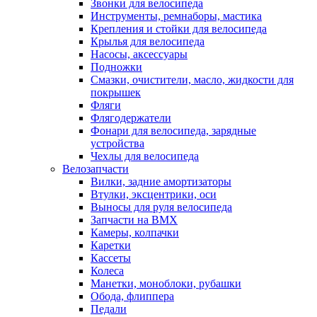
Звонки для велосипеда
Инструменты, ремнаборы, мастика
Крепления и стойки для велосипеда
Крылья для велосипеда
Насосы, аксессуары
Подножки
Смазки, очистители, масло, жидкости для
покрышек
Фляги
Флягодержатели
Фонари для велосипеда, зарядные
устройства
Чехлы для велосипеда
Велозапчасти
Вилки, задние амортизаторы
Втулки, эксцентрики, оси
Выносы для руля велосипеда
Запчасти на BMX
Камеры, колпачки
Каретки
Кассеты
Колеса
Манетки, моноблоки, рубашки
Обода, флиппера
Педали