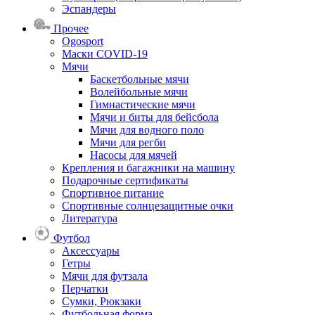
Эспандеры
Прочее
Ogosport
Маски COVID-19
Мячи
Баскетбольные мячи
Волейбольные мячи
Гимнастические мячи
Мячи и биты для бейсбола
Мячи для водного поло
Мячи для регби
Насосы для мячей
Крепления и багажники на машину
Подарочные сертификаты
Спортивное питание
Спортивные солнцезащитные очки
Литература
Футбол
Аксессуары
Гетры
Мячи для футзала
Перчатки
Сумки, Рюкзаки
Футбольная форма