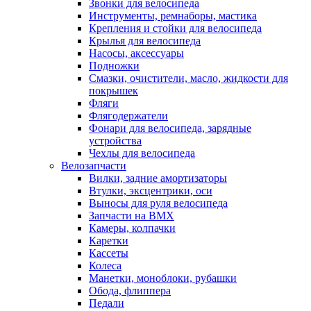
Звонки для велосипеда
Инструменты, ремнаборы, мастика
Крепления и стойки для велосипеда
Крылья для велосипеда
Насосы, аксессуары
Подножки
Смазки, очистители, масло, жидкости для
покрышек
Фляги
Флягодержатели
Фонари для велосипеда, зарядные
устройства
Чехлы для велосипеда
Велозапчасти
Вилки, задние амортизаторы
Втулки, эксцентрики, оси
Выносы для руля велосипеда
Запчасти на BMX
Камеры, колпачки
Каретки
Кассеты
Колеса
Манетки, моноблоки, рубашки
Обода, флиппера
Педали