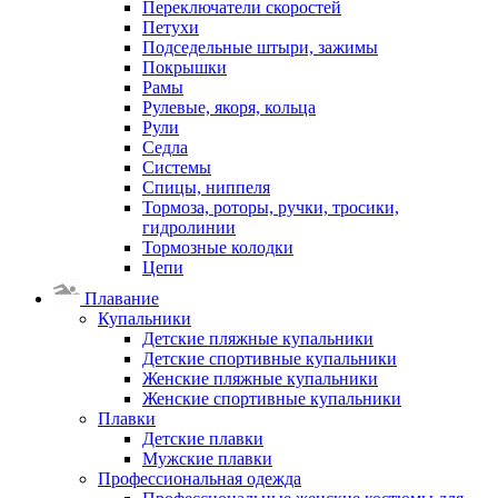
Переключатели скоростей
Петухи
Подседельные штыри, зажимы
Покрышки
Рамы
Рулевые, якоря, кольца
Рули
Седла
Системы
Спицы, ниппеля
Тормоза, роторы, ручки, тросики,
гидролинии
Тормозные колодки
Цепи
Плавание
Купальники
Детские пляжные купальники
Детские спортивные купальники
Женские пляжные купальники
Женские спортивные купальники
Плавки
Детские плавки
Мужские плавки
Профессиональная одежда