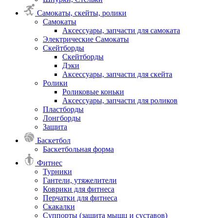
Самокаты, скейты, ролики
Самокаты
Аксессуары, запчасти для самоката
Электрические Самокаты
Скейтборды
Скейтборды
Дэки
Аксессуары, запчасти для скейта
Ролики
Роликовые коньки
Аксессуары, запчасти для роликов
Пластборды
Лонгборды
Защита
Баскетбол
Баскетбольная форма
Фитнес
Турники
Гантели, утяжелители
Коврики для фитнеса
Перчатки для фитнеса
Скакалки
Суппорты (защита мышц и суставов)