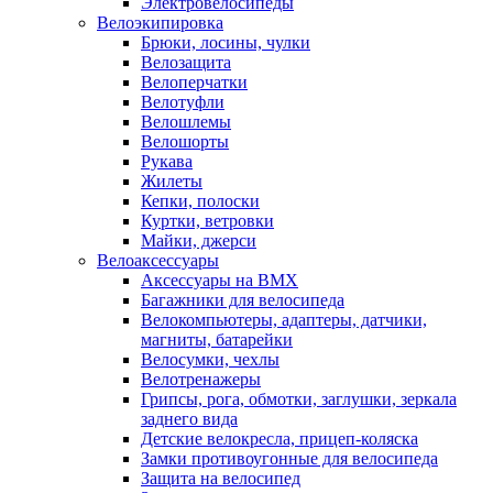
Электровелосипеды
Велоэкипировка
Брюки, лосины, чулки
Велозащита
Велоперчатки
Велотуфли
Велошлемы
Велошорты
Рукава
Жилеты
Кепки, полоски
Куртки, ветровки
Майки, джерси
Велоаксессуары
Аксессуары на BMX
Багажники для велосипеда
Велокомпьютеры, адаптеры, датчики,
магниты, батарейки
Велосумки, чехлы
Велотренажеры
Грипсы, рога, обмотки, заглушки, зеркала
заднего вида
Детские велокресла, прицеп-коляска
Замки противоугонные для велосипеда
Защита на велосипед