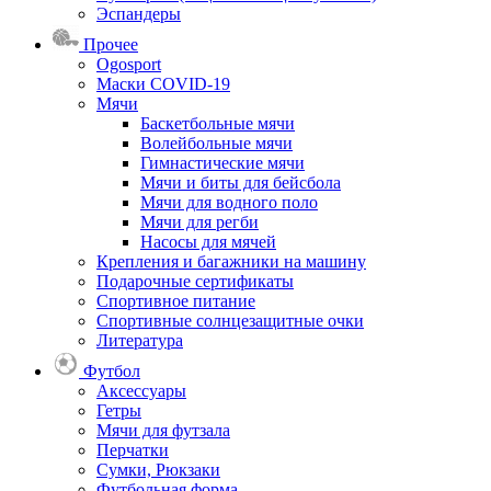
Эспандеры
Прочее
Ogosport
Маски COVID-19
Мячи
Баскетбольные мячи
Волейбольные мячи
Гимнастические мячи
Мячи и биты для бейсбола
Мячи для водного поло
Мячи для регби
Насосы для мячей
Крепления и багажники на машину
Подарочные сертификаты
Спортивное питание
Спортивные солнцезащитные очки
Литература
Футбол
Аксессуары
Гетры
Мячи для футзала
Перчатки
Сумки, Рюкзаки
Футбольная форма