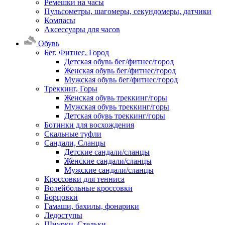
Ремешки на часы
Пульсометры, шагомеры, секундомеры, датчики
Компасы
Аксессуары для часов
Обувь
Бег, Фитнес, Город
Детская обувь бег/фитнес/город
Женская обувь бег/фитнес/город
Мужская обувь бег/фитнес/город
Треккинг, Горы
Женская обувь треккинг/горы
Мужская обувь треккинг/горы
Детская обувь треккинг/горы
Ботинки для восхождения
Скальные туфли
Сандали, Сланцы
Детские сандали/сланцы
Женские сандали/сланцы
Мужские сандали/сланцы
Кроссовки для тенниса
Волейбольные кроссовки
Борцовки
Гамаши, бахилы, фонарики
Ледоступы
Шнурки, Стельки