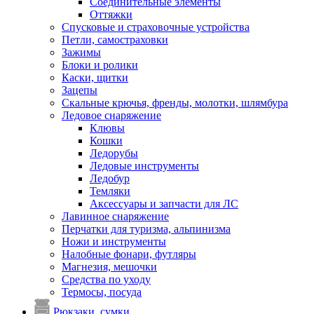
Соединительные элементы
Оттяжки
Спусковые и страховочные устройства
Петли, самостраховки
Зажимы
Блоки и ролики
Каски, щитки
Зацепы
Скальные крючья, френды, молотки, шлямбура
Ледовое снаряжение
Клювы
Кошки
Ледорубы
Ледовые инструменты
Ледобур
Темляки
Аксессуары и запчасти для ЛС
Лавинное снаряжение
Перчатки для туризма, альпинизма
Ножи и инструменты
Налобные фонари, футляры
Магнезия, мешочки
Средства по уходу
Термосы, посуда
Рюкзаки, сумки