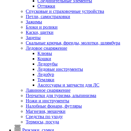
Соединительные элементы
Оттяжки
Спусковые и страховочные устройства
Петли, самостраховки
Зажимы
Блоки и ролики
Каски, щитки
Зацепы
Скальные крючья, френды, молотки, шлямбура
Ледовое снаряжение
Клювы
Кошки
Ледорубы
Ледовые инструменты
Ледобур
Темляки
Аксессуары и запчасти для ЛС
Лавинное снаряжение
Перчатки для туризма, альпинизма
Ножи и инструменты
Налобные фонари, футляры
Магнезия, мешочки
Средства по уходу
Термосы, посуда
Рюкзаки, сумки