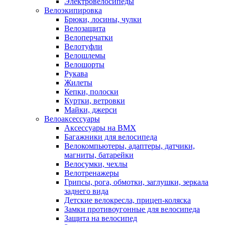
Электровелосипеды
Велоэкипировка
Брюки, лосины, чулки
Велозащита
Велоперчатки
Велотуфли
Велошлемы
Велошорты
Рукава
Жилеты
Кепки, полоски
Куртки, ветровки
Майки, джерси
Велоаксессуары
Аксессуары на BMX
Багажники для велосипеда
Велокомпьютеры, адаптеры, датчики,
магниты, батарейки
Велосумки, чехлы
Велотренажеры
Грипсы, рога, обмотки, заглушки, зеркала
заднего вида
Детские велокресла, прицеп-коляска
Замки противоугонные для велосипеда
Защита на велосипед