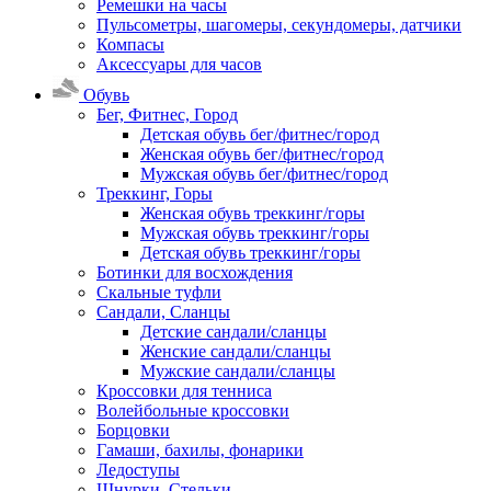
Ремешки на часы
Пульсометры, шагомеры, секундомеры, датчики
Компасы
Аксессуары для часов
Обувь
Бег, Фитнес, Город
Детская обувь бег/фитнес/город
Женская обувь бег/фитнес/город
Мужская обувь бег/фитнес/город
Треккинг, Горы
Женская обувь треккинг/горы
Мужская обувь треккинг/горы
Детская обувь треккинг/горы
Ботинки для восхождения
Скальные туфли
Сандали, Сланцы
Детские сандали/сланцы
Женские сандали/сланцы
Мужские сандали/сланцы
Кроссовки для тенниса
Волейбольные кроссовки
Борцовки
Гамаши, бахилы, фонарики
Ледоступы
Шнурки, Стельки