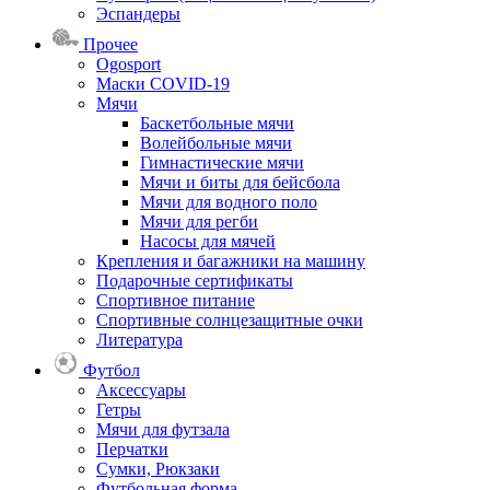
Эспандеры
Прочее
Ogosport
Маски COVID-19
Мячи
Баскетбольные мячи
Волейбольные мячи
Гимнастические мячи
Мячи и биты для бейсбола
Мячи для водного поло
Мячи для регби
Насосы для мячей
Крепления и багажники на машину
Подарочные сертификаты
Спортивное питание
Спортивные солнцезащитные очки
Литература
Футбол
Аксессуары
Гетры
Мячи для футзала
Перчатки
Сумки, Рюкзаки
Футбольная форма