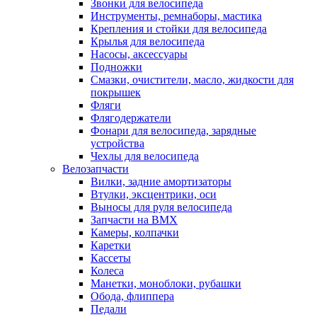
Звонки для велосипеда
Инструменты, ремнаборы, мастика
Крепления и стойки для велосипеда
Крылья для велосипеда
Насосы, аксессуары
Подножки
Смазки, очистители, масло, жидкости для
покрышек
Фляги
Флягодержатели
Фонари для велосипеда, зарядные
устройства
Чехлы для велосипеда
Велозапчасти
Вилки, задние амортизаторы
Втулки, эксцентрики, оси
Выносы для руля велосипеда
Запчасти на BMX
Камеры, колпачки
Каретки
Кассеты
Колеса
Манетки, моноблоки, рубашки
Обода, флиппера
Педали