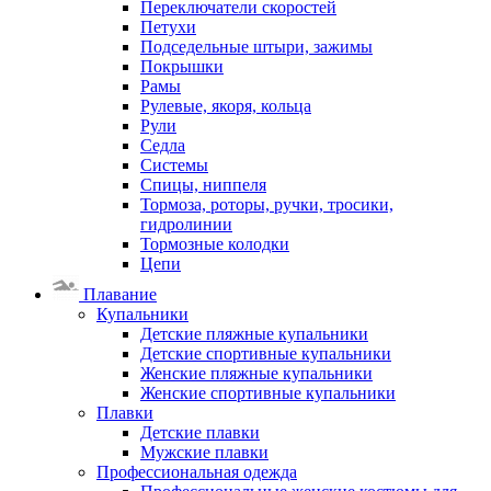
Переключатели скоростей
Петухи
Подседельные штыри, зажимы
Покрышки
Рамы
Рулевые, якоря, кольца
Рули
Седла
Системы
Спицы, ниппеля
Тормоза, роторы, ручки, тросики,
гидролинии
Тормозные колодки
Цепи
Плавание
Купальники
Детские пляжные купальники
Детские спортивные купальники
Женские пляжные купальники
Женские спортивные купальники
Плавки
Детские плавки
Мужские плавки
Профессиональная одежда