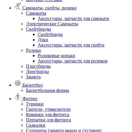
Самокаты, скейты, ролики
Самокаты
Аксессуары, запчасти для самоката
Электрические Самокаты
Скейтборды
Скейтборды
Дэки
Аксессуары, запчасти для скейта
Ролики
Роликовые коньки
Аксессуары, запчасти для роликов
Пластборды
Лонгборды
Защита
Баскетбол
Баскетбольная форма
Фитнес
Турники
Гантели, утяжелители
Коврики для фитнеса
Перчатки для фитнеса
Скакалки
Суппорты (защита мышц и суставов)