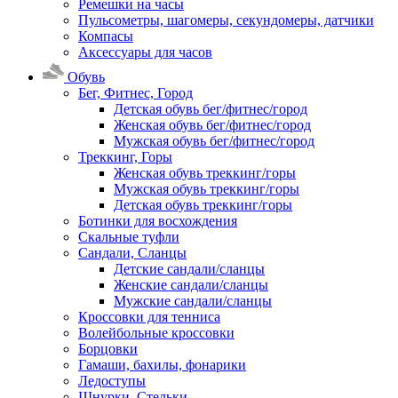
Ремешки на часы
Пульсометры, шагомеры, секундомеры, датчики
Компасы
Аксессуары для часов
Обувь
Бег, Фитнес, Город
Детская обувь бег/фитнес/город
Женская обувь бег/фитнес/город
Мужская обувь бег/фитнес/город
Треккинг, Горы
Женская обувь треккинг/горы
Мужская обувь треккинг/горы
Детская обувь треккинг/горы
Ботинки для восхождения
Скальные туфли
Сандали, Сланцы
Детские сандали/сланцы
Женские сандали/сланцы
Мужские сандали/сланцы
Кроссовки для тенниса
Волейбольные кроссовки
Борцовки
Гамаши, бахилы, фонарики
Ледоступы
Шнурки, Стельки