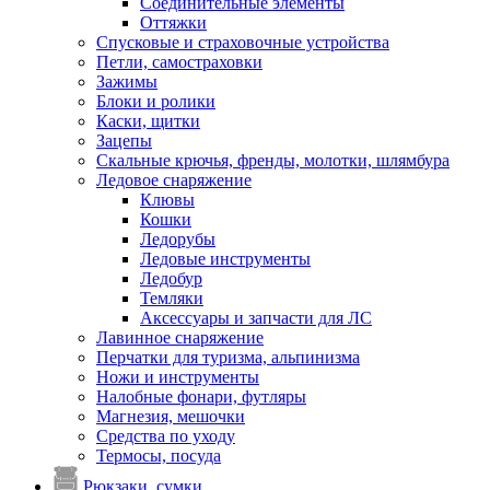
Соединительные элементы
Оттяжки
Спусковые и страховочные устройства
Петли, самостраховки
Зажимы
Блоки и ролики
Каски, щитки
Зацепы
Скальные крючья, френды, молотки, шлямбура
Ледовое снаряжение
Клювы
Кошки
Ледорубы
Ледовые инструменты
Ледобур
Темляки
Аксессуары и запчасти для ЛС
Лавинное снаряжение
Перчатки для туризма, альпинизма
Ножи и инструменты
Налобные фонари, футляры
Магнезия, мешочки
Средства по уходу
Термосы, посуда
Рюкзаки, сумки