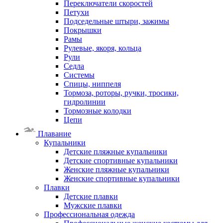
Переключатели скоростей
Петухи
Подседельные штыри, зажимы
Покрышки
Рамы
Рулевые, якоря, кольца
Рули
Седла
Системы
Спицы, ниппеля
Тормоза, роторы, ручки, тросики,
гидролинии
Тормозные колодки
Цепи
Плавание
Купальники
Детские пляжные купальники
Детские спортивные купальники
Женские пляжные купальники
Женские спортивные купальники
Плавки
Детские плавки
Мужские плавки
Профессиональная одежда