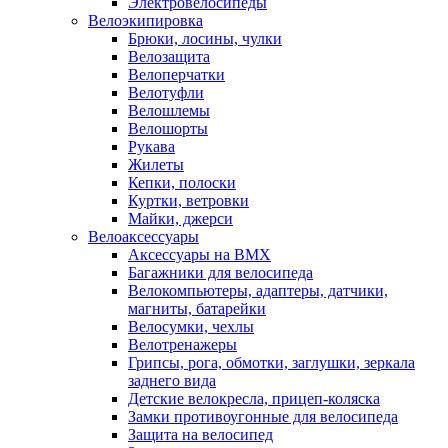
Электровелосипеды
Велоэкипировка
Брюки, лосины, чулки
Велозащита
Велоперчатки
Велотуфли
Велошлемы
Велошорты
Рукава
Жилеты
Кепки, полоски
Куртки, ветровки
Майки, джерси
Велоаксессуары
Аксессуары на BMX
Багажники для велосипеда
Велокомпьютеры, адаптеры, датчики,
магниты, батарейки
Велосумки, чехлы
Велотренажеры
Грипсы, рога, обмотки, заглушки, зеркала
заднего вида
Детские велокресла, прицеп-коляска
Замки противоугонные для велосипеда
Защита на велосипед