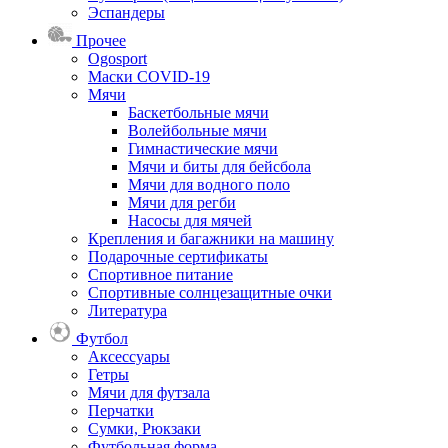
Эспандеры
Прочее
Ogosport
Маски COVID-19
Мячи
Баскетбольные мячи
Волейбольные мячи
Гимнастические мячи
Мячи и биты для бейсбола
Мячи для водного поло
Мячи для регби
Насосы для мячей
Крепления и багажники на машину
Подарочные сертификаты
Спортивное питание
Спортивные солнцезащитные очки
Литература
Футбол
Аксессуары
Гетры
Мячи для футзала
Перчатки
Сумки, Рюкзаки
Футбольная форма