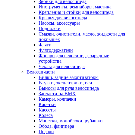
Звонки для велосипеда
Инструменты, ремнаборы, мастика
Крепления и стойки для велосипеда
Крылья для велосипеда
Насосы, аксессуары
Подножки
Смазки, очистители, масло, жидкости для
покрышек
Фляги
Флягодержатели
Фонари для велосипеда, зарядные
устройства
Чехлы для велосипеда
Велозапчасти
Вилки, задние амортизаторы
Втулки, эксцентрики, оси
Выносы для руля велосипеда
Запчасти на BMX
Камеры, колпачки
Каретки
Кассеты
Колеса
Манетки, моноблоки, рубашки
Обода, флиппера
Педали