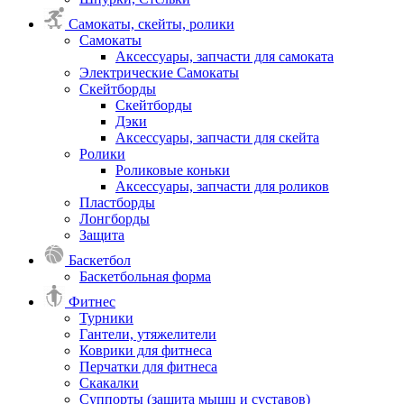
Самокаты, скейты, ролики
Самокаты
Аксессуары, запчасти для самоката
Электрические Самокаты
Скейтборды
Скейтборды
Дэки
Аксессуары, запчасти для скейта
Ролики
Роликовые коньки
Аксессуары, запчасти для роликов
Пластборды
Лонгборды
Защита
Баскетбол
Баскетбольная форма
Фитнес
Турники
Гантели, утяжелители
Коврики для фитнеса
Перчатки для фитнеса
Скакалки
Суппорты (защита мышц и суставов)