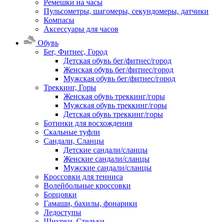
Ремешки на часы
Пульсометры, шагомеры, секундомеры, датчики
Компасы
Аксессуары для часов
Обувь
Бег, Фитнес, Город
Детская обувь бег/фитнес/город
Женская обувь бег/фитнес/город
Мужская обувь бег/фитнес/город
Треккинг, Горы
Женская обувь треккинг/горы
Мужская обувь треккинг/горы
Детская обувь треккинг/горы
Ботинки для восхождения
Скальные туфли
Сандали, Сланцы
Детские сандали/сланцы
Женские сандали/сланцы
Мужские сандали/сланцы
Кроссовки для тенниса
Волейбольные кроссовки
Борцовки
Гамаши, бахилы, фонарики
Ледоступы
Шнурки, Стельки