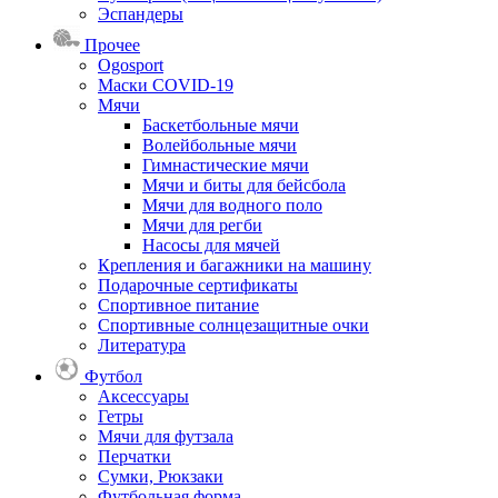
Эспандеры
Прочее
Ogosport
Маски COVID-19
Мячи
Баскетбольные мячи
Волейбольные мячи
Гимнастические мячи
Мячи и биты для бейсбола
Мячи для водного поло
Мячи для регби
Насосы для мячей
Крепления и багажники на машину
Подарочные сертификаты
Спортивное питание
Спортивные солнцезащитные очки
Литература
Футбол
Аксессуары
Гетры
Мячи для футзала
Перчатки
Сумки, Рюкзаки
Футбольная форма