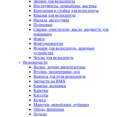
Звонки для велосипеда
Инструменты, ремнаборы, мастика
Крепления и стойки для велосипеда
Крылья для велосипеда
Насосы, аксессуары
Подножки
Смазки, очистители, масло, жидкости для
покрышек
Фляги
Флягодержатели
Фонари для велосипеда, зарядные
устройства
Чехлы для велосипеда
Велозапчасти
Вилки, задние амортизаторы
Втулки, эксцентрики, оси
Выносы для руля велосипеда
Запчасти на BMX
Камеры, колпачки
Каретки
Кассеты
Колеса
Манетки, моноблоки, рубашки
Обода, флиппера
Педали