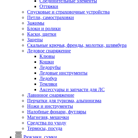
Соединительные элементы
Оттяжки
Спусковые и страховочные устройства
Петли, самостраховки
Зажимы
Блоки и ролики
Каски, щитки
Зацепы
Скальные крючья, френды, молотки, шлямбура
Ледовое снаряжение
Клювы
Кошки
Ледорубы
Ледовые инструменты
Ледобур
Темляки
Аксессуары и запчасти для ЛС
Лавинное снаряжение
Перчатки для туризма, альпинизма
Ножи и инструменты
Налобные фонари, футляры
Магнезия, мешочки
Средства по уходу
Термосы, посуда
Рюкзаки, сумки