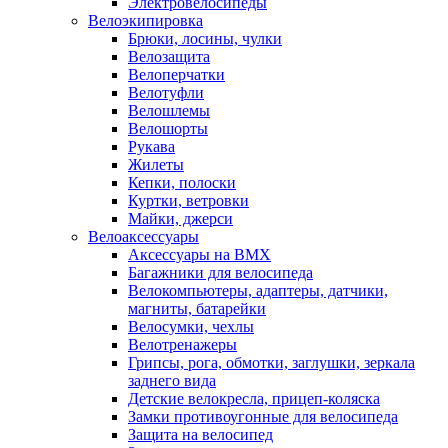
Электровелосипеды
Велоэкипировка
Брюки, лосины, чулки
Велозащита
Велоперчатки
Велотуфли
Велошлемы
Велошорты
Рукава
Жилеты
Кепки, полоски
Куртки, ветровки
Майки, джерси
Велоаксессуары
Аксессуары на BMX
Багажники для велосипеда
Велокомпьютеры, адаптеры, датчики,
магниты, батарейки
Велосумки, чехлы
Велотренажеры
Грипсы, рога, обмотки, заглушки, зеркала
заднего вида
Детские велокресла, прицеп-коляска
Замки противоугонные для велосипеда
Защита на велосипед