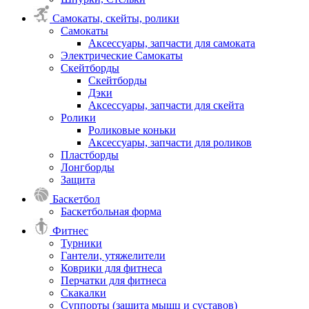
Самокаты, скейты, ролики
Самокаты
Аксессуары, запчасти для самоката
Электрические Самокаты
Скейтборды
Скейтборды
Дэки
Аксессуары, запчасти для скейта
Ролики
Роликовые коньки
Аксессуары, запчасти для роликов
Пластборды
Лонгборды
Защита
Баскетбол
Баскетбольная форма
Фитнес
Турники
Гантели, утяжелители
Коврики для фитнеса
Перчатки для фитнеса
Скакалки
Суппорты (защита мышц и суставов)