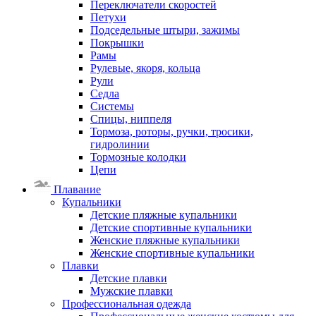
Переключатели скоростей
Петухи
Подседельные штыри, зажимы
Покрышки
Рамы
Рулевые, якоря, кольца
Рули
Седла
Системы
Спицы, ниппеля
Тормоза, роторы, ручки, тросики,
гидролинии
Тормозные колодки
Цепи
Плавание
Купальники
Детские пляжные купальники
Детские спортивные купальники
Женские пляжные купальники
Женские спортивные купальники
Плавки
Детские плавки
Мужские плавки
Профессиональная одежда