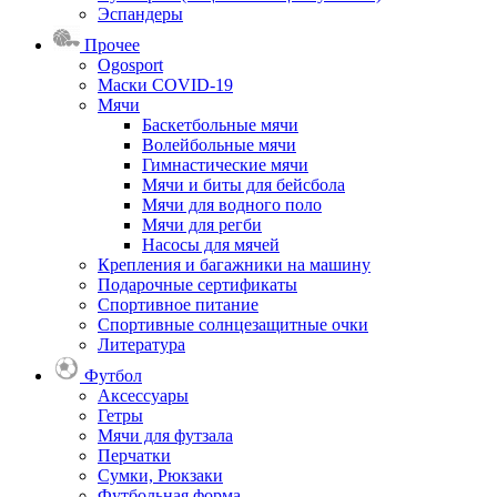
Эспандеры
Прочее
Ogosport
Маски COVID-19
Мячи
Баскетбольные мячи
Волейбольные мячи
Гимнастические мячи
Мячи и биты для бейсбола
Мячи для водного поло
Мячи для регби
Насосы для мячей
Крепления и багажники на машину
Подарочные сертификаты
Спортивное питание
Спортивные солнцезащитные очки
Литература
Футбол
Аксессуары
Гетры
Мячи для футзала
Перчатки
Сумки, Рюкзаки
Футбольная форма