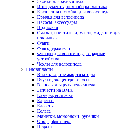
Звонки для велосипеда
Инструменты, ремнаборы, мастика
Крепления и стойки для велосипеда
Крылья для велосипеда
Насосы, аксессуары
Подножки
Смазки, очистители, масло, жидкости для
покрышек
Фляги
Флягодержатели
Фонари для велосипеда, зарядные
устройства
Чехлы для велосипеда
Велозапчасти
Вилки, задние амортизаторы
Втулки, эксцентрики, оси
Выносы для руля велосипеда
Запчасти на BMX
Камеры, колпачки
Каретки
Кассеты
Колеса
Манетки, моноблоки, рубашки
Обода, флиппера
Педали