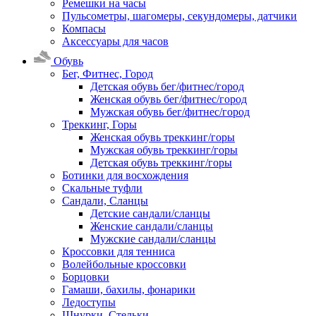
Ремешки на часы
Пульсометры, шагомеры, секундомеры, датчики
Компасы
Аксессуары для часов
Обувь
Бег, Фитнес, Город
Детская обувь бег/фитнес/город
Женская обувь бег/фитнес/город
Мужская обувь бег/фитнес/город
Треккинг, Горы
Женская обувь треккинг/горы
Мужская обувь треккинг/горы
Детская обувь треккинг/горы
Ботинки для восхождения
Скальные туфли
Сандали, Сланцы
Детские сандали/сланцы
Женские сандали/сланцы
Мужские сандали/сланцы
Кроссовки для тенниса
Волейбольные кроссовки
Борцовки
Гамаши, бахилы, фонарики
Ледоступы
Шнурки, Стельки