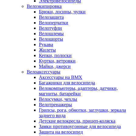
Электровелосипеды
Велоэкипировка
Брюки, лосины, чулки
Велозащита
Велоперчатки
Велотуфли
Велошлемы
Велошорты
Рукава
Жилеты
Кепки, полоски
Куртки, ветровки
Майки, джерси
Велоаксессуары
Аксессуары на BMX
Багажники для велосипеда
Велокомпьютеры, адаптеры, датчики,
магниты, батарейки
Велосумки, чехлы
Велотренажеры
Грипсы, рога, обмотки, заглушки, зеркала
заднего вида
Детские велокресла, прицеп-коляска
Замки противоугонные для велосипеда
Защита на велосипед