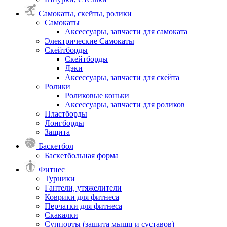
Самокаты, скейты, ролики
Самокаты
Аксессуары, запчасти для самоката
Электрические Самокаты
Скейтборды
Скейтборды
Дэки
Аксессуары, запчасти для скейта
Ролики
Роликовые коньки
Аксессуары, запчасти для роликов
Пластборды
Лонгборды
Защита
Баскетбол
Баскетбольная форма
Фитнес
Турники
Гантели, утяжелители
Коврики для фитнеса
Перчатки для фитнеса
Скакалки
Суппорты (защита мышц и суставов)