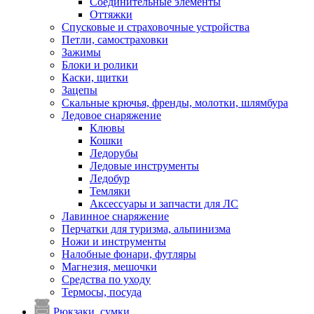
Соединительные элементы
Оттяжки
Спусковые и страховочные устройства
Петли, самостраховки
Зажимы
Блоки и ролики
Каски, щитки
Зацепы
Скальные крючья, френды, молотки, шлямбура
Ледовое снаряжение
Клювы
Кошки
Ледорубы
Ледовые инструменты
Ледобур
Темляки
Аксессуары и запчасти для ЛС
Лавинное снаряжение
Перчатки для туризма, альпинизма
Ножи и инструменты
Налобные фонари, футляры
Магнезия, мешочки
Средства по уходу
Термосы, посуда
Рюкзаки, сумки