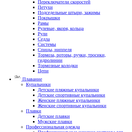
Переключатели скоростей
Петухи
Подседельные штыри, зажимы
Покрышки
Рамы
Рулевые, якоря, кольца
Рули
Седла
Системы
Спицы, ниппеля
Тормоза, роторы, ручки, тросики,
гидролинии
Тормозные колодки
Цепи
Плавание
Купальники
Детские пляжные купальники
Детские спортивные купальники
Женские пляжные купальники
Женские спортивные купальники
Плавки
Детские плавки
Мужские плавки
Профессиональная одежда