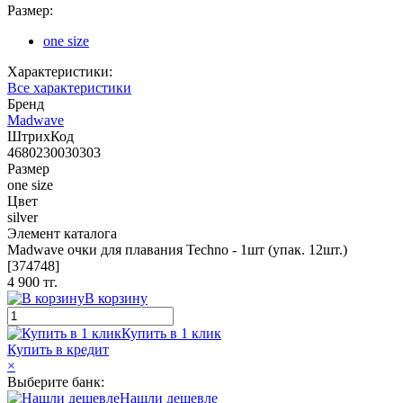
Размер:
one size
Характеристики:
Все характеристики
Бренд
Madwave
ШтрихКод
4680230030303
Размер
one size
Цвет
silver
Элемент каталога
Madwave очки для плавания Techno - 1шт (упак. 12шт.)
[374748]
4 900 тг.
В корзину
Купить в 1 клик
Купить в кредит
×
Выберите банк:
Нашли дешевле