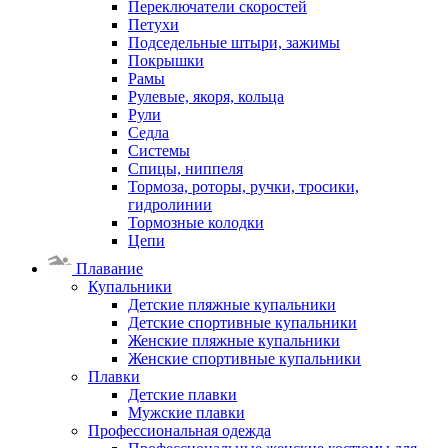
Переключатели скоростей
Петухи
Подседельные штыри, зажимы
Покрышки
Рамы
Рулевые, якоря, кольца
Рули
Седла
Системы
Спицы, ниппеля
Тормоза, роторы, ручки, тросики,
гидролинии
Тормозные колодки
Цепи
Плавание
Купальники
Детские пляжные купальники
Детские спортивные купальники
Женские пляжные купальники
Женские спортивные купальники
Плавки
Детские плавки
Мужские плавки
Профессиональная одежда