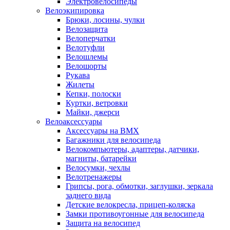
Электровелосипеды
Велоэкипировка
Брюки, лосины, чулки
Велозащита
Велоперчатки
Велотуфли
Велошлемы
Велошорты
Рукава
Жилеты
Кепки, полоски
Куртки, ветровки
Майки, джерси
Велоаксессуары
Аксессуары на BMX
Багажники для велосипеда
Велокомпьютеры, адаптеры, датчики,
магниты, батарейки
Велосумки, чехлы
Велотренажеры
Грипсы, рога, обмотки, заглушки, зеркала
заднего вида
Детские велокресла, прицеп-коляска
Замки противоугонные для велосипеда
Защита на велосипед