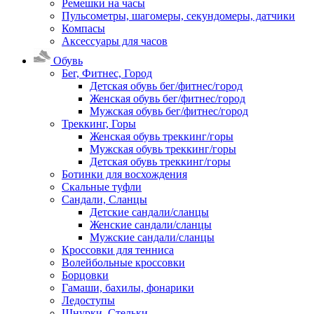
Ремешки на часы
Пульсометры, шагомеры, секундомеры, датчики
Компасы
Аксессуары для часов
Обувь
Бег, Фитнес, Город
Детская обувь бег/фитнес/город
Женская обувь бег/фитнес/город
Мужская обувь бег/фитнес/город
Треккинг, Горы
Женская обувь треккинг/горы
Мужская обувь треккинг/горы
Детская обувь треккинг/горы
Ботинки для восхождения
Скальные туфли
Сандали, Сланцы
Детские сандали/сланцы
Женские сандали/сланцы
Мужские сандали/сланцы
Кроссовки для тенниса
Волейбольные кроссовки
Борцовки
Гамаши, бахилы, фонарики
Ледоступы
Шнурки, Стельки