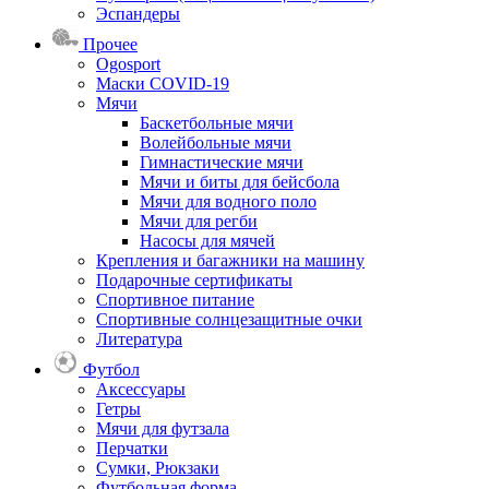
Эспандеры
Прочее
Ogosport
Маски COVID-19
Мячи
Баскетбольные мячи
Волейбольные мячи
Гимнастические мячи
Мячи и биты для бейсбола
Мячи для водного поло
Мячи для регби
Насосы для мячей
Крепления и багажники на машину
Подарочные сертификаты
Спортивное питание
Спортивные солнцезащитные очки
Литература
Футбол
Аксессуары
Гетры
Мячи для футзала
Перчатки
Сумки, Рюкзаки
Футбольная форма