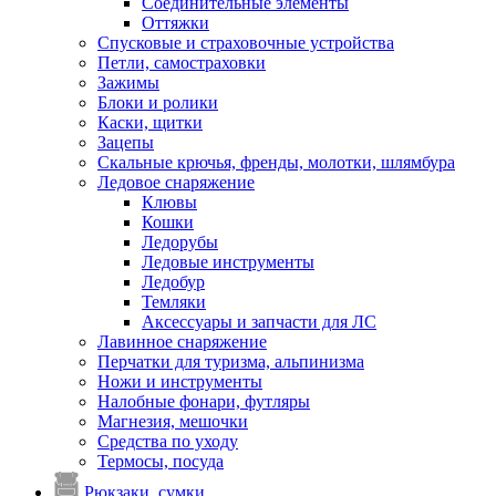
Соединительные элементы
Оттяжки
Спусковые и страховочные устройства
Петли, самостраховки
Зажимы
Блоки и ролики
Каски, щитки
Зацепы
Скальные крючья, френды, молотки, шлямбура
Ледовое снаряжение
Клювы
Кошки
Ледорубы
Ледовые инструменты
Ледобур
Темляки
Аксессуары и запчасти для ЛС
Лавинное снаряжение
Перчатки для туризма, альпинизма
Ножи и инструменты
Налобные фонари, футляры
Магнезия, мешочки
Средства по уходу
Термосы, посуда
Рюкзаки, сумки