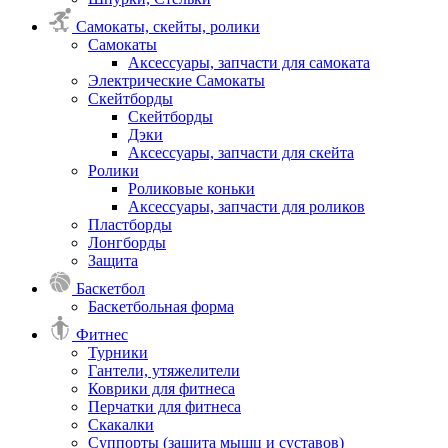
Самокаты, скейты, ролики
Самокаты
Аксессуары, запчасти для самоката
Электрические Самокаты
Скейтборды
Скейтборды
Дэки
Аксессуары, запчасти для скейта
Ролики
Роликовые коньки
Аксессуары, запчасти для роликов
Пластборды
Лонгборды
Защита
Баскетбол
Баскетбольная форма
Фитнес
Турники
Гантели, утяжелители
Коврики для фитнеса
Перчатки для фитнеса
Скакалки
Суппорты (защита мышц и суставов)