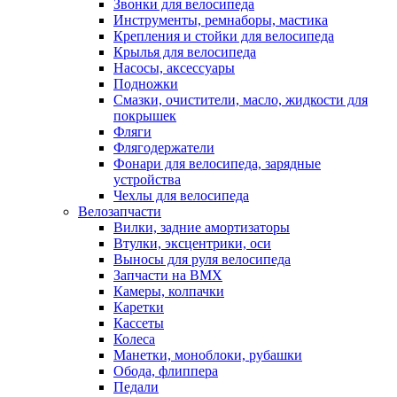
Звонки для велосипеда
Инструменты, ремнаборы, мастика
Крепления и стойки для велосипеда
Крылья для велосипеда
Насосы, аксессуары
Подножки
Смазки, очистители, масло, жидкости для
покрышек
Фляги
Флягодержатели
Фонари для велосипеда, зарядные
устройства
Чехлы для велосипеда
Велозапчасти
Вилки, задние амортизаторы
Втулки, эксцентрики, оси
Выносы для руля велосипеда
Запчасти на BMX
Камеры, колпачки
Каретки
Кассеты
Колеса
Манетки, моноблоки, рубашки
Обода, флиппера
Педали