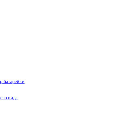
, батарейки
него вида