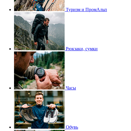
Туризм и ПромАльп
Рюкзаки, сумки
Часы
Обувь