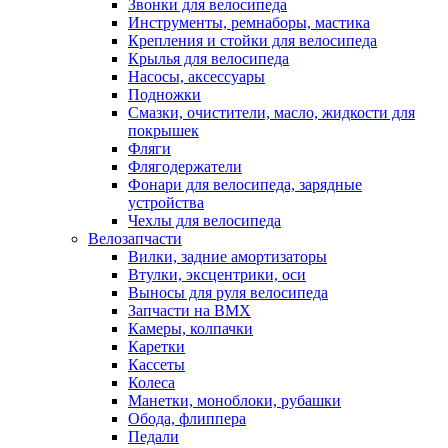
Звонки для велосипеда
Инструменты, ремнаборы, мастика
Крепления и стойки для велосипеда
Крылья для велосипеда
Насосы, аксессуары
Подножки
Смазки, очистители, масло, жидкости для
покрышек
Фляги
Флягодержатели
Фонари для велосипеда, зарядные
устройства
Чехлы для велосипеда
Велозапчасти
Вилки, задние амортизаторы
Втулки, эксцентрики, оси
Выносы для руля велосипеда
Запчасти на BMX
Камеры, колпачки
Каретки
Кассеты
Колеса
Манетки, моноблоки, рубашки
Обода, флиппера
Педали