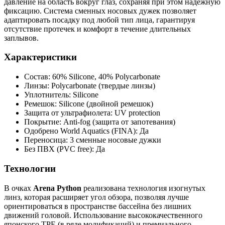
давление на область вокруг глаз, сохраняя при этом надежную
фиксацию. Система сменных носовых дужек позволяет
адаптировать посадку под любой тип лица, гарантируя
отсутствие протечек и комфорт в течение длительных
заплывов.
Характеристики
Состав: 60% Silicone, 40% Polycarbonate
Линзы: Polycarbonate (твердые линзы)
Уплотнитель: Silicone
Ремешок: Silicone (двойной ремешок)
Защита от ультрафиолета: UV protection
Покрытие: Anti-fog (защита от запотевания)
Одобрено World Aquatics (FINA): Да
Переносица: 3 сменные носовые дужки
Без ПВХ (PVC free): Да
Технологии
В очках
Arena Python
реализована технология изогнутых
линз, которая расширяет угол обзора, позволяя лучше
ориентироваться в пространстве бассейна без лишних
движений головой. Использование высококачественного
японского TPE (в ряде модификаций) и премиального