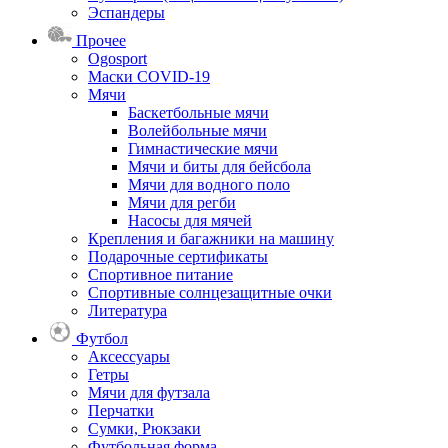
Эспандеры
Прочее
Ogosport
Маски COVID-19
Мячи
Баскетбольные мячи
Волейбольные мячи
Гимнастические мячи
Мячи и биты для бейсбола
Мячи для водного поло
Мячи для регби
Насосы для мячей
Крепления и багажники на машину
Подарочные сертификаты
Спортивное питание
Спортивные солнцезащитные очки
Литература
Футбол
Аксессуары
Гетры
Мячи для футзала
Перчатки
Сумки, Рюкзаки
Футбольная форма