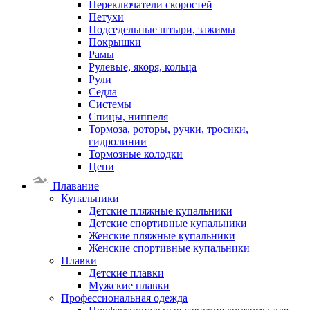
Переключатели скоростей
Петухи
Подседельные штыри, зажимы
Покрышки
Рамы
Рулевые, якоря, кольца
Рули
Седла
Системы
Спицы, ниппеля
Тормоза, роторы, ручки, тросики,
гидролинии
Тормозные колодки
Цепи
Плавание
Купальники
Детские пляжные купальники
Детские спортивные купальники
Женские пляжные купальники
Женские спортивные купальники
Плавки
Детские плавки
Мужские плавки
Профессиональная одежда