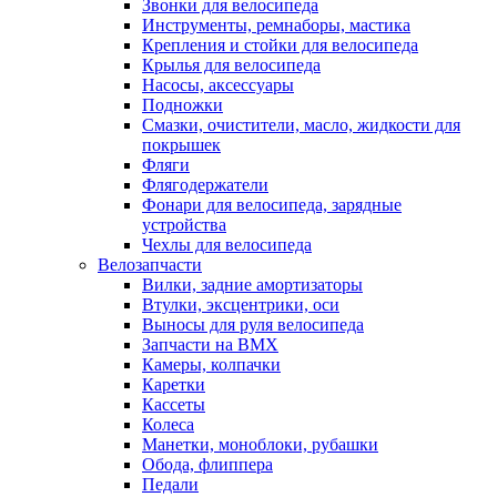
Звонки для велосипеда
Инструменты, ремнаборы, мастика
Крепления и стойки для велосипеда
Крылья для велосипеда
Насосы, аксессуары
Подножки
Смазки, очистители, масло, жидкости для
покрышек
Фляги
Флягодержатели
Фонари для велосипеда, зарядные
устройства
Чехлы для велосипеда
Велозапчасти
Вилки, задние амортизаторы
Втулки, эксцентрики, оси
Выносы для руля велосипеда
Запчасти на BMX
Камеры, колпачки
Каретки
Кассеты
Колеса
Манетки, моноблоки, рубашки
Обода, флиппера
Педали