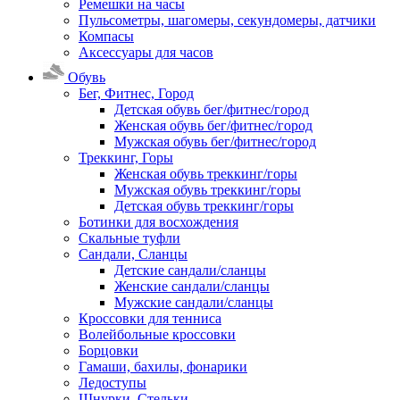
Ремешки на часы
Пульсометры, шагомеры, секундомеры, датчики
Компасы
Аксессуары для часов
Обувь
Бег, Фитнес, Город
Детская обувь бег/фитнес/город
Женская обувь бег/фитнес/город
Мужская обувь бег/фитнес/город
Треккинг, Горы
Женская обувь треккинг/горы
Мужская обувь треккинг/горы
Детская обувь треккинг/горы
Ботинки для восхождения
Скальные туфли
Сандали, Сланцы
Детские сандали/сланцы
Женские сандали/сланцы
Мужские сандали/сланцы
Кроссовки для тенниса
Волейбольные кроссовки
Борцовки
Гамаши, бахилы, фонарики
Ледоступы
Шнурки, Стельки