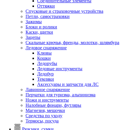
Соединительные элементы
Оттяжки
Спусковые и страховочные устройства
Петли, самостраховки
Зажимы
Блоки и ролики
Каски, щитки
Зацепы
Скальные крючья, френды, молотки, шлямбура
Ледовое снаряжение
Клювы
Кошки
Ледорубы
Ледовые инструменты
Ледобур
Темляки
Аксессуары и запчасти для ЛС
Лавинное снаряжение
Перчатки для туризма, альпинизма
Ножи и инструменты
Налобные фонари, футляры
Магнезия, мешочки
Средства по уходу
Термосы, посуда
Рюкзаки, сумки