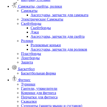
Самокаты, скейты, ролики
Самокаты
Аксессуары, запчасти для самоката
Электрические Самокаты
Скейтборды
Скейтборды
Дэки
Аксессуары, запчасти для скейта
Ролики
Роликовые коньки
Аксессуары, запчасти для роликов
Пластборды
Лонгборды
Защита
Баскетбол
Баскетбольная форма
Фитнес
Турники
Гантели, утяжелители
Коврики для фитнеса
Перчатки для фитнеса
Скакалки
Суппорты (защита мышц и суставов)