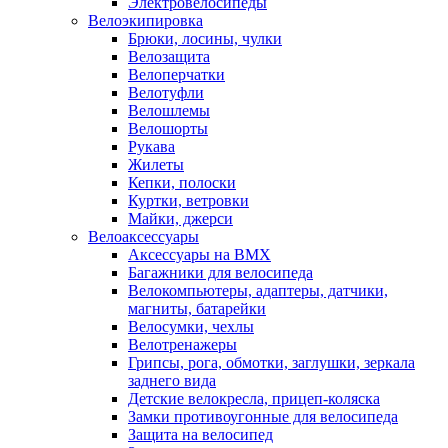
Электровелосипеды
Велоэкипировка
Брюки, лосины, чулки
Велозащита
Велоперчатки
Велотуфли
Велошлемы
Велошорты
Рукава
Жилеты
Кепки, полоски
Куртки, ветровки
Майки, джерси
Велоаксессуары
Аксессуары на BMX
Багажники для велосипеда
Велокомпьютеры, адаптеры, датчики,
магниты, батарейки
Велосумки, чехлы
Велотренажеры
Грипсы, рога, обмотки, заглушки, зеркала
заднего вида
Детские велокресла, прицеп-коляска
Замки противоугонные для велосипеда
Защита на велосипед