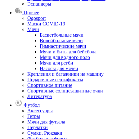
Эспандеры
Прочее
Ogosport
Маски COVID-19
Мячи
Баскетбольные мячи
Волейбольные мячи
Гимнастические мячи
Мячи и биты для бейсбола
Мячи для водного поло
Мячи для регби
Насосы для мячей
Крепления и багажники на машину
Подарочные сертификаты
Спортивное питание
Спортивные солнцезащитные очки
Литература
Футбол
Аксессуары
Гетры
Мячи для футзала
Перчатки
Сумки, Рюкзаки
Футбольная форма