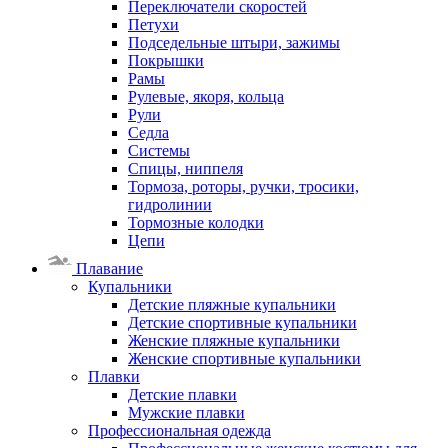
Переключатели скоростей
Петухи
Подседельные штыри, зажимы
Покрышки
Рамы
Рулевые, якоря, кольца
Рули
Седла
Системы
Спицы, ниппеля
Тормоза, роторы, ручки, тросики,
гидролинии
Тормозные колодки
Цепи
Плавание
Купальники
Детские пляжные купальники
Детские спортивные купальники
Женские пляжные купальники
Женские спортивные купальники
Плавки
Детские плавки
Мужские плавки
Профессиональная одежда