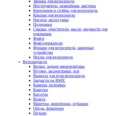
Звонки для велосипеда
Инструменты, ремнаборы, мастика
Крепления и стойки для велосипеда
Крылья для велосипеда
Насосы, аксессуары
Подножки
Смазки, очистители, масло, жидкости для
покрышек
Фляги
Флягодержатели
Фонари для велосипеда, зарядные
устройства
Чехлы для велосипеда
Велозапчасти
Вилки, задние амортизаторы
Втулки, эксцентрики, оси
Выносы для руля велосипеда
Запчасти на BMX
Камеры, колпачки
Каретки
Кассеты
Колеса
Манетки, моноблоки, рубашки
Обода, флиппера
Педали