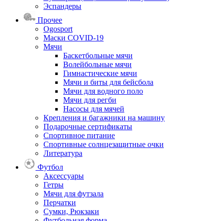
Эспандеры
Прочее
Ogosport
Маски COVID-19
Мячи
Баскетбольные мячи
Волейбольные мячи
Гимнастические мячи
Мячи и биты для бейсбола
Мячи для водного поло
Мячи для регби
Насосы для мячей
Крепления и багажники на машину
Подарочные сертификаты
Спортивное питание
Спортивные солнцезащитные очки
Литература
Футбол
Аксессуары
Гетры
Мячи для футзала
Перчатки
Сумки, Рюкзаки
Футбольная форма