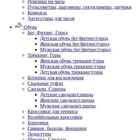
Ремешки на часы
Пульсометры, шагомеры, секундомеры, датчики
Компасы
Аксессуары для часов
Обувь
Бег, Фитнес, Город
Детская обувь бег/фитнес/город
Женская обувь бег/фитнес/город
Мужская обувь бег/фитнес/город
Треккинг, Горы
Женская обувь треккинг/горы
Мужская обувь треккинг/горы
Детская обувь треккинг/горы
Ботинки для восхождения
Скальные туфли
Сандали, Сланцы
Детские сандали/сланцы
Женские сандали/сланцы
Мужские сандали/сланцы
Кроссовки для тенниса
Волейбольные кроссовки
Борцовки
Гамаши, бахилы, фонарики
Ледоступы
Шнурки, Стельки