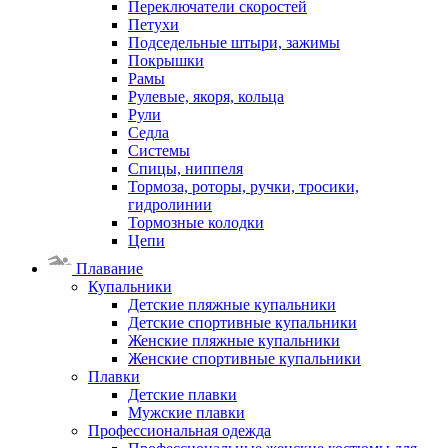
Переключатели скоростей
Петухи
Подседельные штыри, зажимы
Покрышки
Рамы
Рулевые, якоря, кольца
Рули
Седла
Системы
Спицы, ниппеля
Тормоза, роторы, ручки, тросики,
гидролинии
Тормозные колодки
Цепи
Плавание
Купальники
Детские пляжные купальники
Детские спортивные купальники
Женские пляжные купальники
Женские спортивные купальники
Плавки
Детские плавки
Мужские плавки
Профессиональная одежда