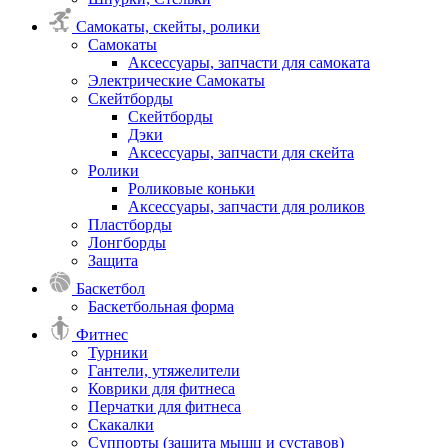
Самокаты, скейты, ролики
Самокаты
Аксессуары, запчасти для самоката
Электрические Самокаты
Скейтборды
Скейтборды
Дэки
Аксессуары, запчасти для скейта
Ролики
Роликовые коньки
Аксессуары, запчасти для роликов
Пластборды
Лонгборды
Защита
Баскетбол
Баскетбольная форма
Фитнес
Турники
Гантели, утяжелители
Коврики для фитнеса
Перчатки для фитнеса
Скакалки
Суппорты (защита мышц и суставов)