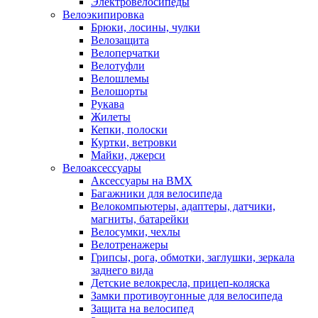
Электровелосипеды
Велоэкипировка
Брюки, лосины, чулки
Велозащита
Велоперчатки
Велотуфли
Велошлемы
Велошорты
Рукава
Жилеты
Кепки, полоски
Куртки, ветровки
Майки, джерси
Велоаксессуары
Аксессуары на BMX
Багажники для велосипеда
Велокомпьютеры, адаптеры, датчики,
магниты, батарейки
Велосумки, чехлы
Велотренажеры
Грипсы, рога, обмотки, заглушки, зеркала
заднего вида
Детские велокресла, прицеп-коляска
Замки противоугонные для велосипеда
Защита на велосипед