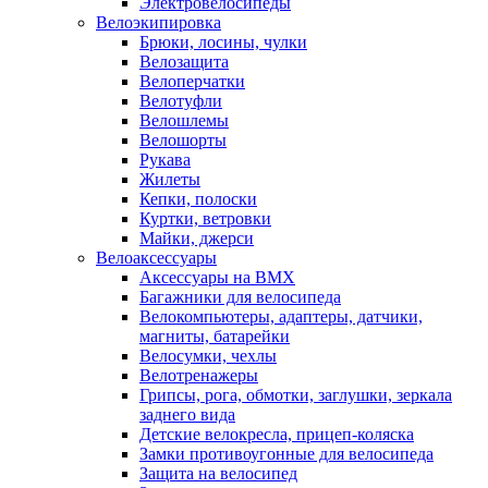
Электровелосипеды
Велоэкипировка
Брюки, лосины, чулки
Велозащита
Велоперчатки
Велотуфли
Велошлемы
Велошорты
Рукава
Жилеты
Кепки, полоски
Куртки, ветровки
Майки, джерси
Велоаксессуары
Аксессуары на BMX
Багажники для велосипеда
Велокомпьютеры, адаптеры, датчики,
магниты, батарейки
Велосумки, чехлы
Велотренажеры
Грипсы, рога, обмотки, заглушки, зеркала
заднего вида
Детские велокресла, прицеп-коляска
Замки противоугонные для велосипеда
Защита на велосипед