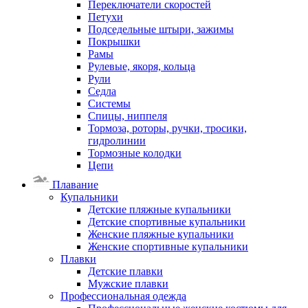
Переключатели скоростей
Петухи
Подседельные штыри, зажимы
Покрышки
Рамы
Рулевые, якоря, кольца
Рули
Седла
Системы
Спицы, ниппеля
Тормоза, роторы, ручки, тросики,
гидролинии
Тормозные колодки
Цепи
Плавание
Купальники
Детские пляжные купальники
Детские спортивные купальники
Женские пляжные купальники
Женские спортивные купальники
Плавки
Детские плавки
Мужские плавки
Профессиональная одежда