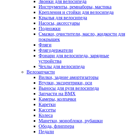
Звонки для велосипеда
Инструменты, ремнаборы, мастика
Крепления и стойки для велосипеда
Крылья для велосипеда
Насосы, аксессуары
Подножки
Смазки, очистители, масло, жидкости для
покрышек
Фляги
Флягодержатели
Фонари для велосипеда, зарядные
устройства
Чехлы для велосипеда
Велозапчасти
Вилки, задние амортизаторы
Втулки, эксцентрики, оси
Выносы для руля велосипеда
Запчасти на BMX
Камеры, колпачки
Каретки
Кассеты
Колеса
Манетки, моноблоки, рубашки
Обода, флиппера
Педали