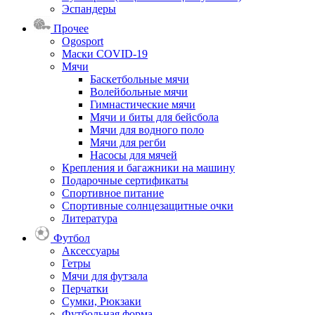
Эспандеры
Прочее
Ogosport
Маски COVID-19
Мячи
Баскетбольные мячи
Волейбольные мячи
Гимнастические мячи
Мячи и биты для бейсбола
Мячи для водного поло
Мячи для регби
Насосы для мячей
Крепления и багажники на машину
Подарочные сертификаты
Спортивное питание
Спортивные солнцезащитные очки
Литература
Футбол
Аксессуары
Гетры
Мячи для футзала
Перчатки
Сумки, Рюкзаки
Футбольная форма