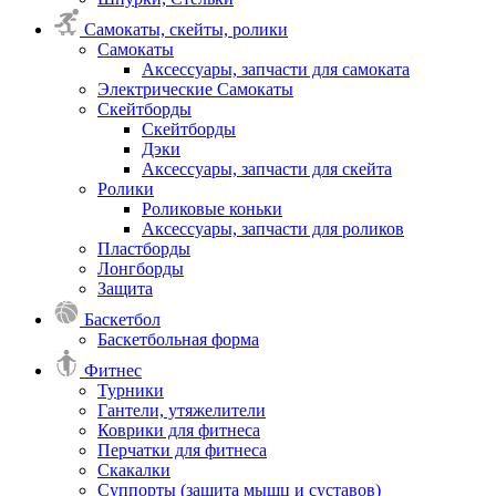
Самокаты, скейты, ролики
Самокаты
Аксессуары, запчасти для самоката
Электрические Самокаты
Скейтборды
Скейтборды
Дэки
Аксессуары, запчасти для скейта
Ролики
Роликовые коньки
Аксессуары, запчасти для роликов
Пластборды
Лонгборды
Защита
Баскетбол
Баскетбольная форма
Фитнес
Турники
Гантели, утяжелители
Коврики для фитнеса
Перчатки для фитнеса
Скакалки
Суппорты (защита мышц и суставов)