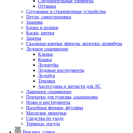
Соединительные элементы
Оттяжки
Спусковые и страховочные устройства
Петли, самостраховки
Зажимы
Блоки и ролики
Каски, щитки
Зацепы
Скальные крючья, френды, молотки, шлямбура
Ледовое снаряжение
Клювы
Кошки
Ледорубы
Ледовые инструменты
Ледобур
Темляки
Аксессуары и запчасти для ЛС
Лавинное снаряжение
Перчатки для туризма, альпинизма
Ножи и инструменты
Налобные фонари, футляры
Магнезия, мешочки
Средства по уходу
Термосы, посуда
Рюкзаки, сумки