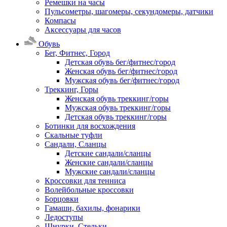
Ремешки на часы
Пульсометры, шагомеры, секундомеры, датчики
Компасы
Аксессуары для часов
Обувь
Бег, Фитнес, Город
Детская обувь бег/фитнес/город
Женская обувь бег/фитнес/город
Мужская обувь бег/фитнес/город
Треккинг, Горы
Женская обувь треккинг/горы
Мужская обувь треккинг/горы
Детская обувь треккинг/горы
Ботинки для восхождения
Скальные туфли
Сандали, Сланцы
Детские сандали/сланцы
Женские сандали/сланцы
Мужские сандали/сланцы
Кроссовки для тенниса
Волейбольные кроссовки
Борцовки
Гамаши, бахилы, фонарики
Ледоступы
Шнурки, Стельки