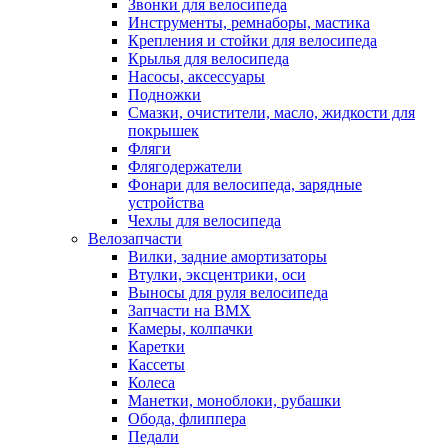
Звонки для велосипеда
Инструменты, ремнаборы, мастика
Крепления и стойки для велосипеда
Крылья для велосипеда
Насосы, аксессуары
Подножки
Смазки, очистители, масло, жидкости для
покрышек
Фляги
Флягодержатели
Фонари для велосипеда, зарядные
устройства
Чехлы для велосипеда
Велозапчасти
Вилки, задние амортизаторы
Втулки, эксцентрики, оси
Выносы для руля велосипеда
Запчасти на BMX
Камеры, колпачки
Каретки
Кассеты
Колеса
Манетки, моноблоки, рубашки
Обода, флиппера
Педали