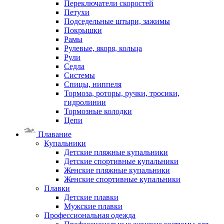
Переключатели скоростей
Петухи
Подседельные штыри, зажимы
Покрышки
Рамы
Рулевые, якоря, кольца
Рули
Седла
Системы
Спицы, ниппеля
Тормоза, роторы, ручки, тросики,
гидролинии
Тормозные колодки
Цепи
Плавание
Купальники
Детские пляжные купальники
Детские спортивные купальники
Женские пляжные купальники
Женские спортивные купальники
Плавки
Детские плавки
Мужские плавки
Профессиональная одежда