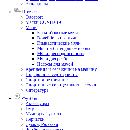
Эспандеры
Прочее
Ogosport
Маски COVID-19
Мячи
Баскетбольные мячи
Волейбольные мячи
Гимнастические мячи
Мячи и биты для бейсбола
Мячи для водного поло
Мячи для регби
Насосы для мячей
Крепления и багажники на машину
Подарочные сертификаты
Спортивное питание
Спортивные солнцезащитные очки
Литература
Футбол
Аксессуары
Гетры
Мячи для футзала
Перчатки
Сумки, Рюкзаки
Футбольная форма