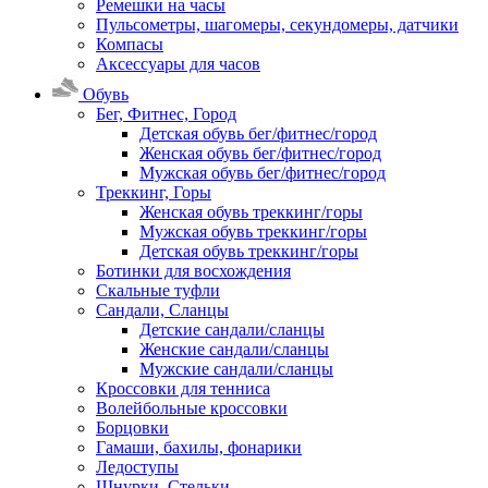
Ремешки на часы
Пульсометры, шагомеры, секундомеры, датчики
Компасы
Аксессуары для часов
Обувь
Бег, Фитнес, Город
Детская обувь бег/фитнес/город
Женская обувь бег/фитнес/город
Мужская обувь бег/фитнес/город
Треккинг, Горы
Женская обувь треккинг/горы
Мужская обувь треккинг/горы
Детская обувь треккинг/горы
Ботинки для восхождения
Скальные туфли
Сандали, Сланцы
Детские сандали/сланцы
Женские сандали/сланцы
Мужские сандали/сланцы
Кроссовки для тенниса
Волейбольные кроссовки
Борцовки
Гамаши, бахилы, фонарики
Ледоступы
Шнурки, Стельки