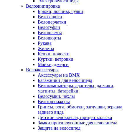
Электровелосипеды
Велоэкипировка
Брюки, лосины, чулки
Велозащита
Велоперчатки
Велотуфли
Велошлемы
Велошорты
Рукава
Жилеты
Кепки, полоски
Куртки, ветровки
Майки, джерси
Велоаксессуары
Аксессуары на BMX
Багажники для велосипеда
Велокомпьютеры, адаптеры, датчики,
магниты, батарейки
Велосумки, чехлы
Велотренажеры
Грипсы, рога, обмотки, заглушки, зеркала
заднего вида
Детские велокресла, прицеп-коляска
Замки противоугонные для велосипеда
Защита на велосипед