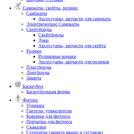
Самокаты, скейты, ролики
Самокаты
Аксессуары, запчасти для самоката
Электрические Самокаты
Скейтборды
Скейтборды
Дэки
Аксессуары, запчасти для скейта
Ролики
Роликовые коньки
Аксессуары, запчасти для роликов
Пластборды
Лонгборды
Защита
Баскетбол
Баскетбольная форма
Фитнес
Турники
Гантели, утяжелители
Коврики для фитнеса
Перчатки для фитнеса
Скакалки
Суппорты (защита мышц и суставов)