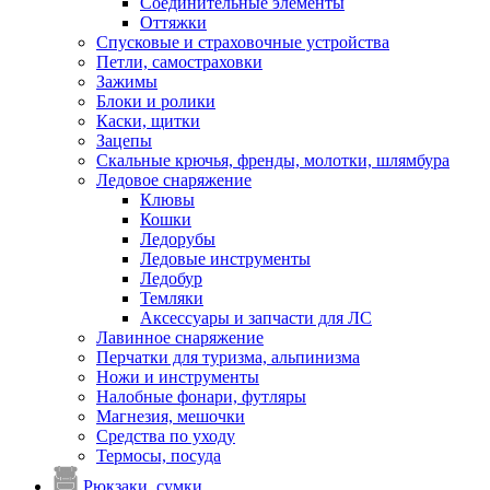
Соединительные элементы
Оттяжки
Спусковые и страховочные устройства
Петли, самостраховки
Зажимы
Блоки и ролики
Каски, щитки
Зацепы
Скальные крючья, френды, молотки, шлямбура
Ледовое снаряжение
Клювы
Кошки
Ледорубы
Ледовые инструменты
Ледобур
Темляки
Аксессуары и запчасти для ЛС
Лавинное снаряжение
Перчатки для туризма, альпинизма
Ножи и инструменты
Налобные фонари, футляры
Магнезия, мешочки
Средства по уходу
Термосы, посуда
Рюкзаки, сумки