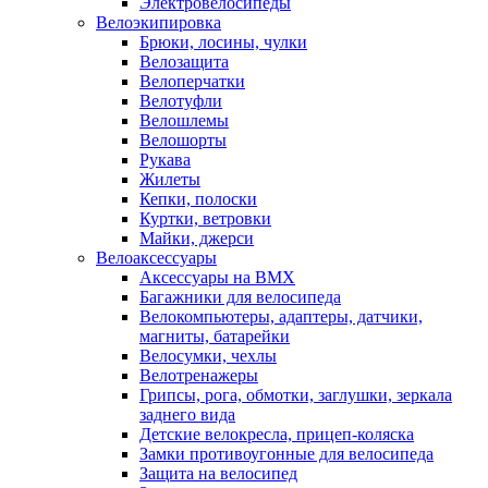
Электровелосипеды
Велоэкипировка
Брюки, лосины, чулки
Велозащита
Велоперчатки
Велотуфли
Велошлемы
Велошорты
Рукава
Жилеты
Кепки, полоски
Куртки, ветровки
Майки, джерси
Велоаксессуары
Аксессуары на BMX
Багажники для велосипеда
Велокомпьютеры, адаптеры, датчики,
магниты, батарейки
Велосумки, чехлы
Велотренажеры
Грипсы, рога, обмотки, заглушки, зеркала
заднего вида
Детские велокресла, прицеп-коляска
Замки противоугонные для велосипеда
Защита на велосипед