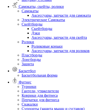
Самокаты, скейты, ролики
Самокаты
Аксессуары, запчасти для самоката
Электрические Самокаты
Скейтборды
Скейтборды
Дэки
Аксессуары, запчасти для скейта
Ролики
Роликовые коньки
Аксессуары, запчасти для роликов
Пластборды
Лонгборды
Защита
Баскетбол
Баскетбольная форма
Фитнес
Турники
Гантели, утяжелители
Коврики для фитнеса
Перчатки для фитнеса
Скакалки
Суппорты (защита мышц и суставов)