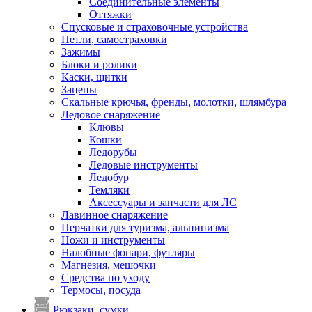
Соединительные элементы
Оттяжки
Спусковые и страховочные устройства
Петли, самостраховки
Зажимы
Блоки и ролики
Каски, щитки
Зацепы
Скальные крючья, френды, молотки, шлямбура
Ледовое снаряжение
Клювы
Кошки
Ледорубы
Ледовые инструменты
Ледобур
Темляки
Аксессуары и запчасти для ЛС
Лавинное снаряжение
Перчатки для туризма, альпинизма
Ножи и инструменты
Налобные фонари, футляры
Магнезия, мешочки
Средства по уходу
Термосы, посуда
Рюкзаки, сумки