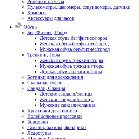
Ремешки на часы
Пульсометры, шагомеры, секундомеры, датчики
Компасы
Аксессуары для часов
Обувь
Бег, Фитнес, Город
Детская обувь бег/фитнес/город
Женская обувь бег/фитнес/город
Мужская обувь бег/фитнес/город
Треккинг, Горы
Женская обувь треккинг/горы
Мужская обувь треккинг/горы
Детская обувь треккинг/горы
Ботинки для восхождения
Скальные туфли
Сандали, Сланцы
Детские сандали/сланцы
Женские сандали/сланцы
Мужские сандали/сланцы
Кроссовки для тенниса
Волейбольные кроссовки
Борцовки
Гамаши, бахилы, фонарики
Ледоступы
Шнурки, Стельки