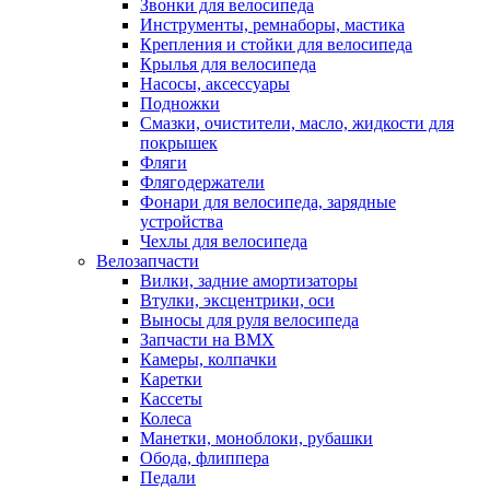
Звонки для велосипеда
Инструменты, ремнаборы, мастика
Крепления и стойки для велосипеда
Крылья для велосипеда
Насосы, аксессуары
Подножки
Смазки, очистители, масло, жидкости для
покрышек
Фляги
Флягодержатели
Фонари для велосипеда, зарядные
устройства
Чехлы для велосипеда
Велозапчасти
Вилки, задние амортизаторы
Втулки, эксцентрики, оси
Выносы для руля велосипеда
Запчасти на BMX
Камеры, колпачки
Каретки
Кассеты
Колеса
Манетки, моноблоки, рубашки
Обода, флиппера
Педали