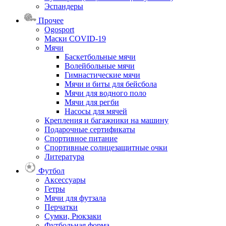
Эспандеры
Прочее
Ogosport
Маски COVID-19
Мячи
Баскетбольные мячи
Волейбольные мячи
Гимнастические мячи
Мячи и биты для бейсбола
Мячи для водного поло
Мячи для регби
Насосы для мячей
Крепления и багажники на машину
Подарочные сертификаты
Спортивное питание
Спортивные солнцезащитные очки
Литература
Футбол
Аксессуары
Гетры
Мячи для футзала
Перчатки
Сумки, Рюкзаки
Футбольная форма