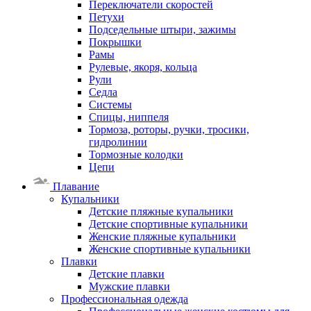
Переключатели скоростей
Петухи
Подседельные штыри, зажимы
Покрышки
Рамы
Рулевые, якоря, кольца
Рули
Седла
Системы
Спицы, ниппеля
Тормоза, роторы, ручки, тросики,
гидролинии
Тормозные колодки
Цепи
Плавание
Купальники
Детские пляжные купальники
Детские спортивные купальники
Женские пляжные купальники
Женские спортивные купальники
Плавки
Детские плавки
Мужские плавки
Профессиональная одежда