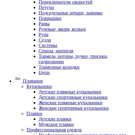
Переключатели скоростей
Петухи
Подседельные штыри, зажимы
Покрышки
Рамы
Рулевые, якоря, кольца
Рули
Седла
Системы
Спицы, ниппеля
Тормоза, роторы, ручки, тросики,
гидролинии
Тормозные колодки
Цепи
Плавание
Купальники
Детские пляжные купальники
Детские спортивные купальники
Женские пляжные купальники
Женские спортивные купальники
Плавки
Детские плавки
Мужские плавки
Профессиональная одежда