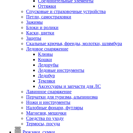
Соединительные элементы
Оттяжки
Спусковые и страховочные устройства
Петли, самостраховки
Зажимы
Блоки и ролики
Каски, щитки
Зацепы
Скальные крючья, френды, молотки, шлямбура
Ледовое снаряжение
Клювы
Кошки
Ледорубы
Ледовые инструменты
Ледобур
Темляки
Аксессуары и запчасти для ЛС
Лавинное снаряжение
Перчатки для туризма, альпинизма
Ножи и инструменты
Налобные фонари, футляры
Магнезия, мешочки
Средства по уходу
Термосы, посуда
Рюкзаки, сумки