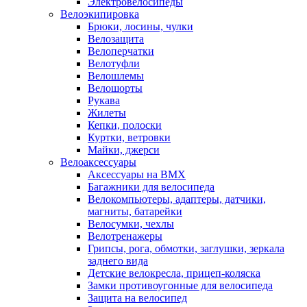
Электровелосипеды
Велоэкипировка
Брюки, лосины, чулки
Велозащита
Велоперчатки
Велотуфли
Велошлемы
Велошорты
Рукава
Жилеты
Кепки, полоски
Куртки, ветровки
Майки, джерси
Велоаксессуары
Аксессуары на BMX
Багажники для велосипеда
Велокомпьютеры, адаптеры, датчики,
магниты, батарейки
Велосумки, чехлы
Велотренажеры
Грипсы, рога, обмотки, заглушки, зеркала
заднего вида
Детские велокресла, прицеп-коляска
Замки противоугонные для велосипеда
Защита на велосипед