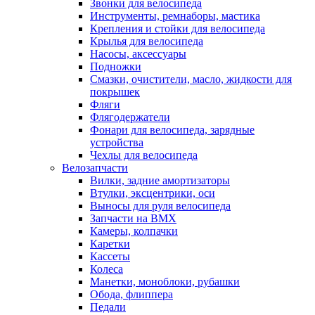
Звонки для велосипеда
Инструменты, ремнаборы, мастика
Крепления и стойки для велосипеда
Крылья для велосипеда
Насосы, аксессуары
Подножки
Смазки, очистители, масло, жидкости для
покрышек
Фляги
Флягодержатели
Фонари для велосипеда, зарядные
устройства
Чехлы для велосипеда
Велозапчасти
Вилки, задние амортизаторы
Втулки, эксцентрики, оси
Выносы для руля велосипеда
Запчасти на BMX
Камеры, колпачки
Каретки
Кассеты
Колеса
Манетки, моноблоки, рубашки
Обода, флиппера
Педали