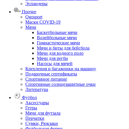
Эспандеры
Прочее
Ogosport
Маски COVID-19
Мячи
Баскетбольные мячи
Волейбольные мячи
Гимнастические мячи
Мячи и биты для бейсбола
Мячи для водного поло
Мячи для регби
Насосы для мячей
Крепления и багажники на машину
Подарочные сертификаты
Спортивное питание
Спортивные солнцезащитные очки
Литература
Футбол
Аксессуары
Гетры
Мячи для футзала
Перчатки
Сумки, Рюкзаки
Футбольная форма