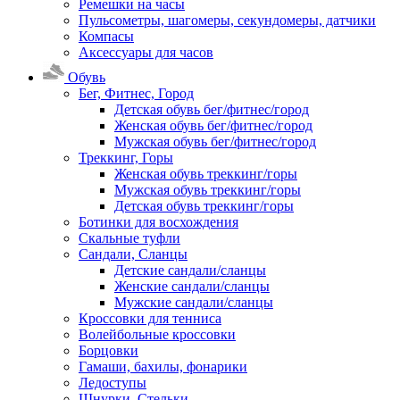
Ремешки на часы
Пульсометры, шагомеры, секундомеры, датчики
Компасы
Аксессуары для часов
Обувь
Бег, Фитнес, Город
Детская обувь бег/фитнес/город
Женская обувь бег/фитнес/город
Мужская обувь бег/фитнес/город
Треккинг, Горы
Женская обувь треккинг/горы
Мужская обувь треккинг/горы
Детская обувь треккинг/горы
Ботинки для восхождения
Скальные туфли
Сандали, Сланцы
Детские сандали/сланцы
Женские сандали/сланцы
Мужские сандали/сланцы
Кроссовки для тенниса
Волейбольные кроссовки
Борцовки
Гамаши, бахилы, фонарики
Ледоступы
Шнурки, Стельки