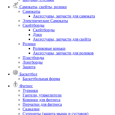
Самокаты, скейты, ролики
Самокаты
Аксессуары, запчасти для самоката
Электрические Самокаты
Скейтборды
Скейтборды
Дэки
Аксессуары, запчасти для скейта
Ролики
Роликовые коньки
Аксессуары, запчасти для роликов
Пластборды
Лонгборды
Защита
Баскетбол
Баскетбольная форма
Фитнес
Турники
Гантели, утяжелители
Коврики для фитнеса
Перчатки для фитнеса
Скакалки
Суппорты (защита мышц и суставов)