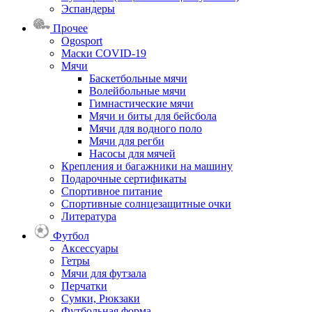
Эспандеры
Прочее
Ogosport
Маски COVID-19
Мячи
Баскетбольные мячи
Волейбольные мячи
Гимнастические мячи
Мячи и биты для бейсбола
Мячи для водного поло
Мячи для регби
Насосы для мячей
Крепления и багажники на машину
Подарочные сертификаты
Спортивное питание
Спортивные солнцезащитные очки
Литература
Футбол
Аксессуары
Гетры
Мячи для футзала
Перчатки
Сумки, Рюкзаки
Футбольная форма