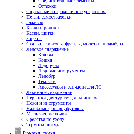
Соединительные элементы
Оттяжки
Спусковые и страховочные устройства
Петли, самостраховки
Зажимы
Блоки и ролики
Каски, щитки
Зацепы
Скальные крючья, френды, молотки, шлямбура
Ледовое снаряжение
Клювы
Кошки
Ледорубы
Ледовые инструменты
Ледобур
Темляки
Аксессуары и запчасти для ЛС
Лавинное снаряжение
Перчатки для туризма, альпинизма
Ножи и инструменты
Налобные фонари, футляры
Магнезия, мешочки
Средства по уходу
Термосы, посуда
Рюкзаки, сумки