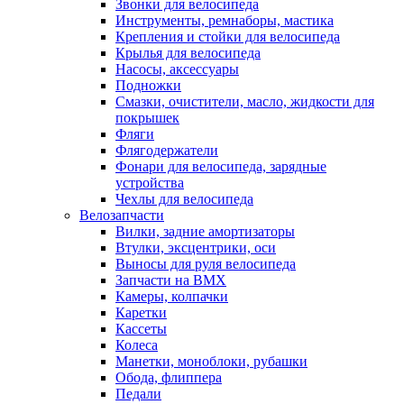
Звонки для велосипеда
Инструменты, ремнаборы, мастика
Крепления и стойки для велосипеда
Крылья для велосипеда
Насосы, аксессуары
Подножки
Смазки, очистители, масло, жидкости для
покрышек
Фляги
Флягодержатели
Фонари для велосипеда, зарядные
устройства
Чехлы для велосипеда
Велозапчасти
Вилки, задние амортизаторы
Втулки, эксцентрики, оси
Выносы для руля велосипеда
Запчасти на BMX
Камеры, колпачки
Каретки
Кассеты
Колеса
Манетки, моноблоки, рубашки
Обода, флиппера
Педали