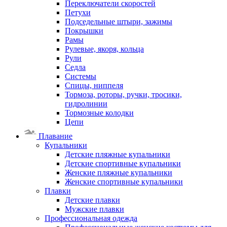
Переключатели скоростей
Петухи
Подседельные штыри, зажимы
Покрышки
Рамы
Рулевые, якоря, кольца
Рули
Седла
Системы
Спицы, ниппеля
Тормоза, роторы, ручки, тросики,
гидролинии
Тормозные колодки
Цепи
Плавание
Купальники
Детские пляжные купальники
Детские спортивные купальники
Женские пляжные купальники
Женские спортивные купальники
Плавки
Детские плавки
Мужские плавки
Профессиональная одежда