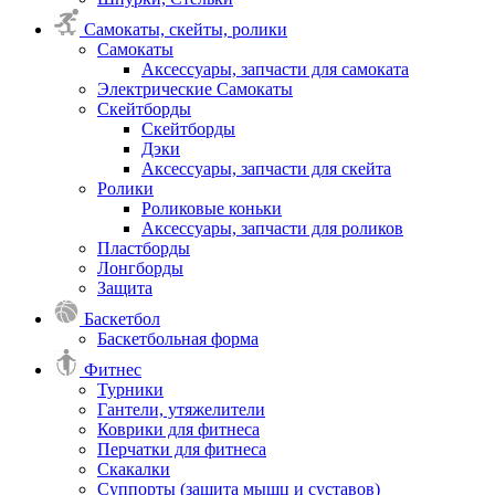
Самокаты, скейты, ролики
Самокаты
Аксессуары, запчасти для самоката
Электрические Самокаты
Скейтборды
Скейтборды
Дэки
Аксессуары, запчасти для скейта
Ролики
Роликовые коньки
Аксессуары, запчасти для роликов
Пластборды
Лонгборды
Защита
Баскетбол
Баскетбольная форма
Фитнес
Турники
Гантели, утяжелители
Коврики для фитнеса
Перчатки для фитнеса
Скакалки
Суппорты (защита мышц и суставов)