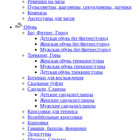
Ремешки на часы
Пульсометры, шагомеры, секундомеры, датчики
Компасы
Аксессуары для часов
Обувь
Бег, Фитнес, Город
Детская обувь бег/фитнес/город
Женская обувь бег/фитнес/город
Мужская обувь бег/фитнес/город
Треккинг, Горы
Женская обувь треккинг/горы
Мужская обувь треккинг/горы
Детская обувь треккинг/горы
Ботинки для восхождения
Скальные туфли
Сандали, Сланцы
Детские сандали/сланцы
Женские сандали/сланцы
Мужские сандали/сланцы
Кроссовки для тенниса
Волейбольные кроссовки
Борцовки
Гамаши, бахилы, фонарики
Ледоступы
Шнурки, Стельки