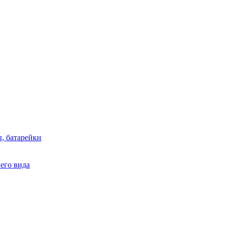
, батарейки
него вида