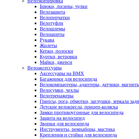
Велоэкипировка
Брюки, лосины, чулки
Велозащита
Велоперчатки
Велотуфли
Велошлемы
Велошорты
Рукава
Жилеты
Кепки, полоски
Куртки, ветровки
Майки, джерси
Велоаксессуары
Аксессуары на BMX
Багажники для велосипеда
Велокомпьютеры, адаптеры, датчики, магниты
Велосумки, чехлы
Велотренажеры
Грипсы, рога, обмотки, заглушки, зеркала зад
Детские велокресла, прицеп-коляска
Замки противоугонные для велосипеда
Защита на велосипед
Звонки для велосипеда
Инструменты, ремнаборы, мастика
Крепления и стойки для велосипеда