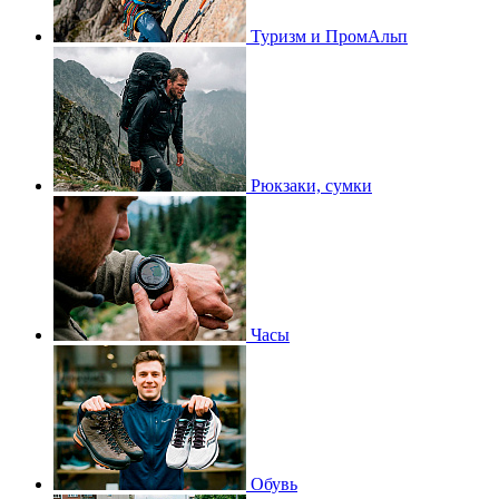
Туризм и ПромАльп
Рюкзаки, сумки
Часы
Обувь