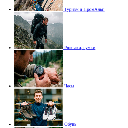
Туризм и ПромАльп
Рюкзаки, сумки
Часы
Обувь