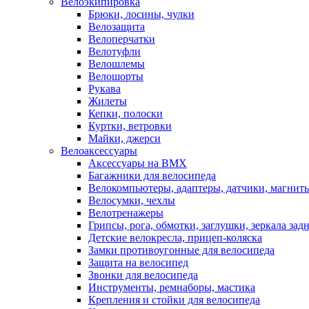
Велоэкипировка
Брюки, лосины, чулки
Велозащита
Велоперчатки
Велотуфли
Велошлемы
Велошорты
Рукава
Жилеты
Кепки, полоски
Куртки, ветровки
Майки, джерси
Велоаксессуары
Аксессуары на BMX
Багажники для велосипеда
Велокомпьютеры, адаптеры, датчики, магниты
Велосумки, чехлы
Велотренажеры
Грипсы, рога, обмотки, заглушки, зеркала зад
Детские велокресла, прицеп-коляска
Замки противоугонные для велосипеда
Защита на велосипед
Звонки для велосипеда
Инструменты, ремнаборы, мастика
Крепления и стойки для велосипеда