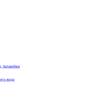
, батарейки
него вида