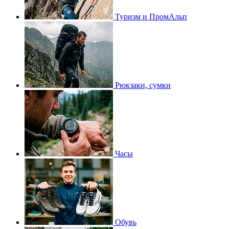
Туризм и ПромАльп
Рюкзаки, сумки
Часы
Обувь