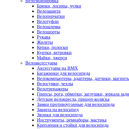
Велоэкипировка
Брюки, лосины, чулки
Велозащита
Велоперчатки
Велотуфли
Велошлемы
Велошорты
Рукава
Жилеты
Кепки, полоски
Куртки, ветровки
Майки, джерси
Велоаксессуары
Аксессуары на BMX
Багажники для велосипеда
Велокомпьютеры, адаптеры, датчики, магниты
Велосумки, чехлы
Велотренажеры
Грипсы, рога, обмотки, заглушки, зеркала зад
Детские велокресла, прицеп-коляска
Замки противоугонные для велосипеда
Защита на велосипед
Звонки для велосипеда
Инструменты, ремнаборы, мастика
Крепления и стойки для велосипеда