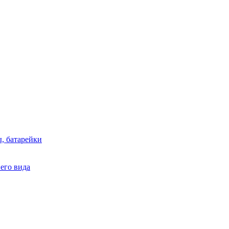
, батарейки
него вида