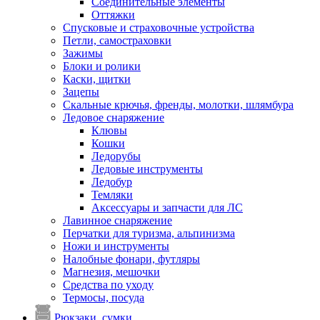
Соединительные элементы
Оттяжки
Спусковые и страховочные устройства
Петли, самостраховки
Зажимы
Блоки и ролики
Каски, щитки
Зацепы
Скальные крючья, френды, молотки, шлямбура
Ледовое снаряжение
Клювы
Кошки
Ледорубы
Ледовые инструменты
Ледобур
Темляки
Аксессуары и запчасти для ЛС
Лавинное снаряжение
Перчатки для туризма, альпинизма
Ножи и инструменты
Налобные фонари, футляры
Магнезия, мешочки
Средства по уходу
Термосы, посуда
Рюкзаки, сумки