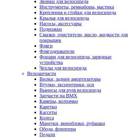
Звонки для велосипеда
Инструменты, ремнаборы, мастика
Крепления и стойки для велосипеда
Крылья для велосипеда
Насосы, аксессуары
Подножки
Смазки, очистители, масло, жидкости для
покрышек
Фляги
Флягодержатели
Фонари для велосипеда, зарядные
устройства
Чехлы для велосипеда
Велозапчасти
Вилки, задние амортизаторы
Втулки, эксцентрики, оси
Выносы для руля велосипеда
Запчасти на BMX
Камеры, колпачки
Каретки
Кассеты
Колеса
Манетки, моноблоки, рубашки
Обода, флиппера
Педали