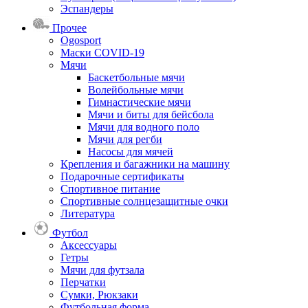
Эспандеры
Прочее
Ogosport
Маски COVID-19
Мячи
Баскетбольные мячи
Волейбольные мячи
Гимнастические мячи
Мячи и биты для бейсбола
Мячи для водного поло
Мячи для регби
Насосы для мячей
Крепления и багажники на машину
Подарочные сертификаты
Спортивное питание
Спортивные солнцезащитные очки
Литература
Футбол
Аксессуары
Гетры
Мячи для футзала
Перчатки
Сумки, Рюкзаки
Футбольная форма