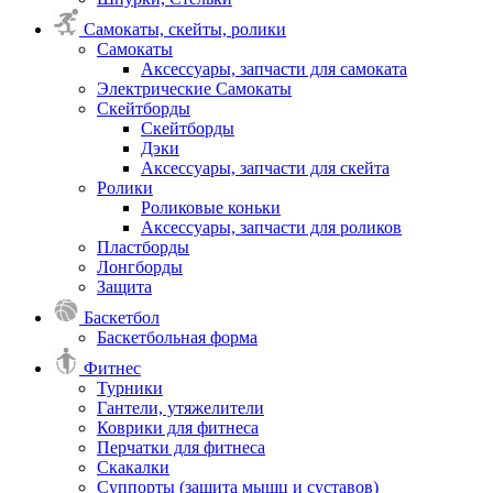
Самокаты, скейты, ролики
Самокаты
Аксессуары, запчасти для самоката
Электрические Самокаты
Скейтборды
Скейтборды
Дэки
Аксессуары, запчасти для скейта
Ролики
Роликовые коньки
Аксессуары, запчасти для роликов
Пластборды
Лонгборды
Защита
Баскетбол
Баскетбольная форма
Фитнес
Турники
Гантели, утяжелители
Коврики для фитнеса
Перчатки для фитнеса
Скакалки
Суппорты (защита мышц и суставов)