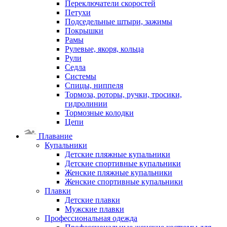
Переключатели скоростей
Петухи
Подседельные штыри, зажимы
Покрышки
Рамы
Рулевые, якоря, кольца
Рули
Седла
Системы
Спицы, ниппеля
Тормоза, роторы, ручки, тросики,
гидролинии
Тормозные колодки
Цепи
Плавание
Купальники
Детские пляжные купальники
Детские спортивные купальники
Женские пляжные купальники
Женские спортивные купальники
Плавки
Детские плавки
Мужские плавки
Профессиональная одежда