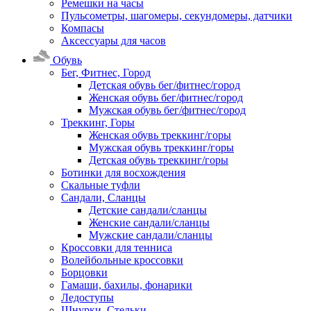
Ремешки на часы
Пульсометры, шагомеры, секундомеры, датчики
Компасы
Аксессуары для часов
Обувь
Бег, Фитнес, Город
Детская обувь бег/фитнес/город
Женская обувь бег/фитнес/город
Мужская обувь бег/фитнес/город
Треккинг, Горы
Женская обувь треккинг/горы
Мужская обувь треккинг/горы
Детская обувь треккинг/горы
Ботинки для восхождения
Скальные туфли
Сандали, Сланцы
Детские сандали/сланцы
Женские сандали/сланцы
Мужские сандали/сланцы
Кроссовки для тенниса
Волейбольные кроссовки
Борцовки
Гамаши, бахилы, фонарики
Ледоступы
Шнурки, Стельки