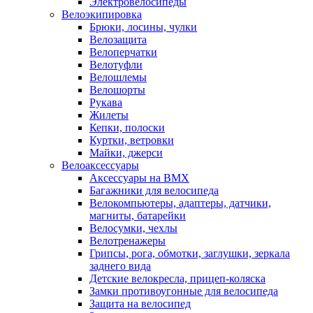
Электровелосипеды
Велоэкипировка
Брюки, лосины, чулки
Велозащита
Велоперчатки
Велотуфли
Велошлемы
Велошорты
Рукава
Жилеты
Кепки, полоски
Куртки, ветровки
Майки, джерси
Велоаксессуары
Аксессуары на BMX
Багажники для велосипеда
Велокомпьютеры, адаптеры, датчики,
магниты, батарейки
Велосумки, чехлы
Велотренажеры
Грипсы, рога, обмотки, заглушки, зеркала
заднего вида
Детские велокресла, прицеп-коляска
Замки противоугонные для велосипеда
Защита на велосипед