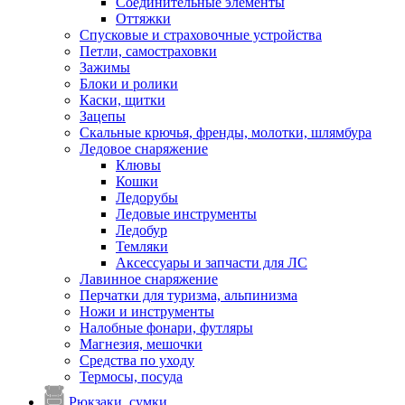
Соединительные элементы
Оттяжки
Спусковые и страховочные устройства
Петли, самостраховки
Зажимы
Блоки и ролики
Каски, щитки
Зацепы
Скальные крючья, френды, молотки, шлямбура
Ледовое снаряжение
Клювы
Кошки
Ледорубы
Ледовые инструменты
Ледобур
Темляки
Аксессуары и запчасти для ЛС
Лавинное снаряжение
Перчатки для туризма, альпинизма
Ножи и инструменты
Налобные фонари, футляры
Магнезия, мешочки
Средства по уходу
Термосы, посуда
Рюкзаки, сумки