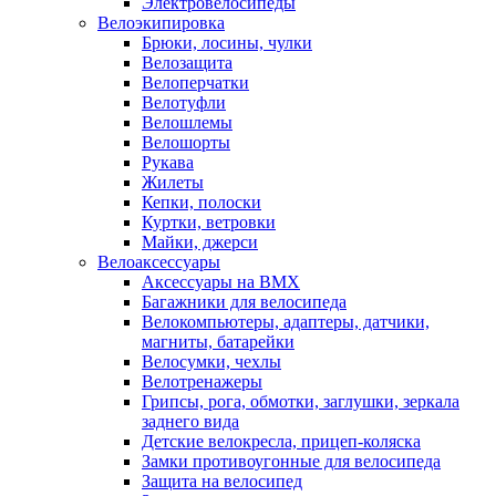
Электровелосипеды
Велоэкипировка
Брюки, лосины, чулки
Велозащита
Велоперчатки
Велотуфли
Велошлемы
Велошорты
Рукава
Жилеты
Кепки, полоски
Куртки, ветровки
Майки, джерси
Велоаксессуары
Аксессуары на BMX
Багажники для велосипеда
Велокомпьютеры, адаптеры, датчики,
магниты, батарейки
Велосумки, чехлы
Велотренажеры
Грипсы, рога, обмотки, заглушки, зеркала
заднего вида
Детские велокресла, прицеп-коляска
Замки противоугонные для велосипеда
Защита на велосипед