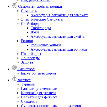
Самокаты, скейты, ролики
Самокаты
Аксессуары, запчасти для самоката
Электрические Самокаты
Скейтборды
Скейтборды
Дэки
Аксессуары, запчасти для скейта
Ролики
Роликовые коньки
Аксессуары, запчасти для роликов
Пластборды
Лонгборды
Защита
Баскетбол
Баскетбольная форма
Фитнес
Турники
Гантели, утяжелители
Коврики для фитнеса
Перчатки для фитнеса
Скакалки
Суппорты (защита мышц и суставов)