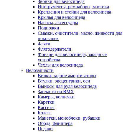
Звонки для велосипеда
Инструменты, ремнаборы, мастика
Крепления и стойки для велосипеда
Крылья для велосипеда
Насосы, аксессуары
Подножки
Смазки, очистители, масло, жидкости для
покрышек
Фляги
Флягодержатели
Фонари для велосипеда, зарядные
устройства
Чехлы для велосипеда
Велозапчасти
Вилки, задние амортизаторы
Втулки, эксцентрики, оси
Выносы для руля велосипеда
Запчасти на BMX
Камеры, колпачки
Каретки
Кассеты
Колеса
Манетки, моноблоки, рубашки
Обода, флиппера
Педали