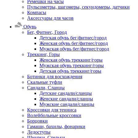
Ремешки на часы
Пульсометры, шагомеры, секундомеры, датчики
Компасы
Аксессуары для часов
Обувь
Бег, Фитнес, Город
Детская обувь бег/фитнес/город
Женская обувь бег/фитнес/город
Мужская обувь бег/фитнес/город
Треккинг, Горы
Женская обувь треккинг/горы
Мужская обувь треккинг/горы
Детская обувь треккинг/горы
Ботинки для восхождения
Скальные туфли
Сандали, Сланцы
Детские сандали/сланцы
Женские сандали/сланцы
Мужские сандали/сланцы
Кроссовки для тенниса
Волейбольные кроссовки
Борцовки
Гамаши, бахилы, фонарики
Ледоступы
Шнурки, Стельки