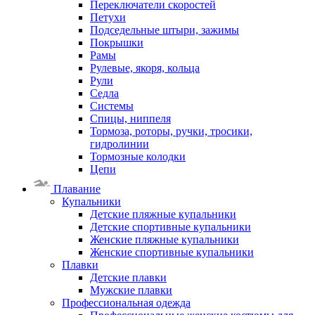
Переключатели скоростей
Петухи
Подседельные штыри, зажимы
Покрышки
Рамы
Рулевые, якоря, кольца
Рули
Седла
Системы
Спицы, ниппеля
Тормоза, роторы, ручки, тросики,
гидролинии
Тормозные колодки
Цепи
Плавание
Купальники
Детские пляжные купальники
Детские спортивные купальники
Женские пляжные купальники
Женские спортивные купальники
Плавки
Детские плавки
Мужские плавки
Профессиональная одежда