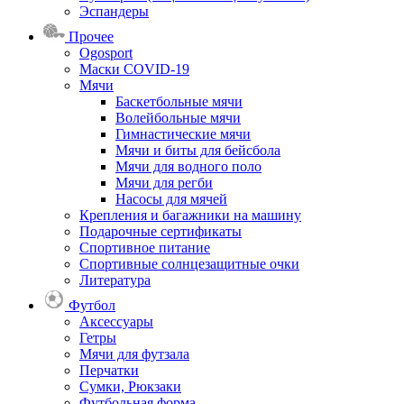
Эспандеры
Прочее
Ogosport
Маски COVID-19
Мячи
Баскетбольные мячи
Волейбольные мячи
Гимнастические мячи
Мячи и биты для бейсбола
Мячи для водного поло
Мячи для регби
Насосы для мячей
Крепления и багажники на машину
Подарочные сертификаты
Спортивное питание
Спортивные солнцезащитные очки
Литература
Футбол
Аксессуары
Гетры
Мячи для футзала
Перчатки
Сумки, Рюкзаки
Футбольная форма