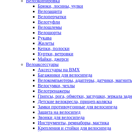
Велоэкипировка
Брюки, лосины, чулки
Велозащита
Велоперчатки
Велотуфли
Велошлемы
Велошорты
Рукава
Жилеты
Кепки, полоски
Куртки, ветровки
Майки, джерси
Велоаксессуары
Аксессуары на BMX
Багажники для велосипеда
Велокомпьютеры, адаптеры, датчики, магниты
Велосумки, чехлы
Велотренажеры
Грипсы, рога, обмотки, заглушки, зеркала зад
Детские велокресла, прицеп-коляска
Замки противоугонные для велосипеда
Защита на велосипед
Звонки для велосипеда
Инструменты, ремнаборы, мастика
Крепления и стойки для велосипеда