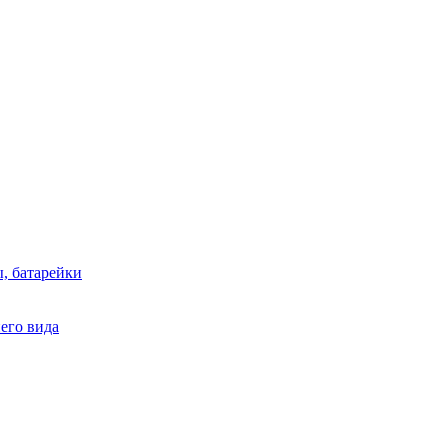
, батарейки
него вида