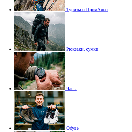
Туризм и ПромАльп
Рюкзаки, сумки
Часы
Обувь