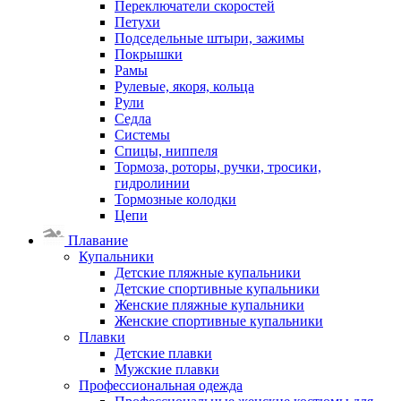
Переключатели скоростей
Петухи
Подседельные штыри, зажимы
Покрышки
Рамы
Рулевые, якоря, кольца
Рули
Седла
Системы
Спицы, ниппеля
Тормоза, роторы, ручки, тросики,
гидролинии
Тормозные колодки
Цепи
Плавание
Купальники
Детские пляжные купальники
Детские спортивные купальники
Женские пляжные купальники
Женские спортивные купальники
Плавки
Детские плавки
Мужские плавки
Профессиональная одежда