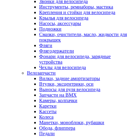
Звонки для велосипеда
Инструменты, ремнаборы, мастика
Крепления и стойки для велосипеда
Крылья для велосипеда
Насосы, аксессуары
Подножки
Смазки, очистители, масло, жидкости для
покрышек
Фляги
Флягодержатели
Фонари для велосипеда, зарядные
устройства
Чехлы для велосипеда
Велозапчасти
Вилки, задние амортизаторы
Втулки, эксцентрики, оси
Выносы для руля велосипеда
Запчасти на BMX
Камеры, колпачки
Каретки
Кассеты
Колеса
Манетки, моноблоки, рубашки
Обода, флиппера
Педали