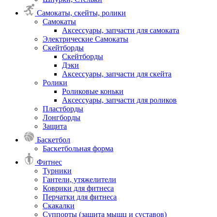
Самокаты, скейты, ролики
Самокаты
Аксессуары, запчасти для самоката
Электрические Самокаты
Скейтборды
Скейтборды
Дэки
Аксессуары, запчасти для скейта
Ролики
Роликовые коньки
Аксессуары, запчасти для роликов
Пластборды
Лонгборды
Защита
Баскетбол
Баскетбольная форма
Фитнес
Турники
Гантели, утяжелители
Коврики для фитнеса
Перчатки для фитнеса
Скакалки
Суппорты (защита мышц и суставов)