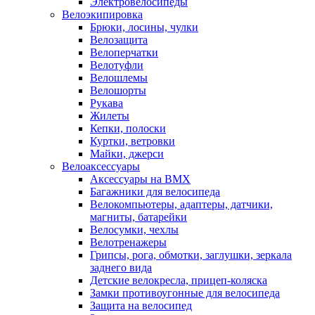
Электровелосипеды
Велоэкипировка
Брюки, лосины, чулки
Велозащита
Велоперчатки
Велотуфли
Велошлемы
Велошорты
Рукава
Жилеты
Кепки, полоски
Куртки, ветровки
Майки, джерси
Велоаксессуары
Аксессуары на BMX
Багажники для велосипеда
Велокомпьютеры, адаптеры, датчики,
магниты, батарейки
Велосумки, чехлы
Велотренажеры
Грипсы, рога, обмотки, заглушки, зеркала
заднего вида
Детские велокресла, прицеп-коляска
Замки противоугонные для велосипеда
Защита на велосипед