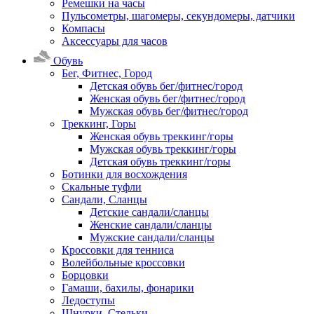
Ремешки на часы
Пульсометры, шагомеры, секундомеры, датчики
Компасы
Аксессуары для часов
Обувь
Бег, Фитнес, Город
Детская обувь бег/фитнес/город
Женская обувь бег/фитнес/город
Мужская обувь бег/фитнес/город
Треккинг, Горы
Женская обувь треккинг/горы
Мужская обувь треккинг/горы
Детская обувь треккинг/горы
Ботинки для восхождения
Скальные туфли
Сандали, Сланцы
Детские сандали/сланцы
Женские сандали/сланцы
Мужские сандали/сланцы
Кроссовки для тенниса
Волейбольные кроссовки
Борцовки
Гамаши, бахилы, фонарики
Ледоступы
Шнурки, Стельки