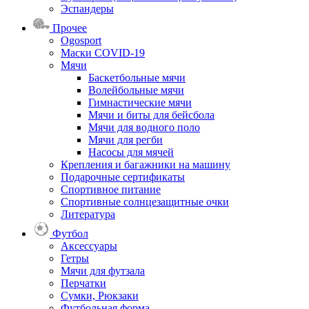
Эспандеры
Прочее
Ogosport
Маски COVID-19
Мячи
Баскетбольные мячи
Волейбольные мячи
Гимнастические мячи
Мячи и биты для бейсбола
Мячи для водного поло
Мячи для регби
Насосы для мячей
Крепления и багажники на машину
Подарочные сертификаты
Спортивное питание
Спортивные солнцезащитные очки
Литература
Футбол
Аксессуары
Гетры
Мячи для футзала
Перчатки
Сумки, Рюкзаки
Футбольная форма