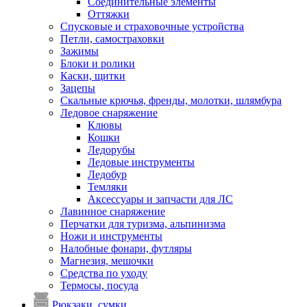
Соединительные элементы
Оттяжки
Спусковые и страховочные устройства
Петли, самостраховки
Зажимы
Блоки и ролики
Каски, щитки
Зацепы
Скальные крючья, френды, молотки, шлямбура
Ледовое снаряжение
Клювы
Кошки
Ледорубы
Ледовые инструменты
Ледобур
Темляки
Аксессуары и запчасти для ЛС
Лавинное снаряжение
Перчатки для туризма, альпинизма
Ножи и инструменты
Налобные фонари, футляры
Магнезия, мешочки
Средства по уходу
Термосы, посуда
Рюкзаки, сумки