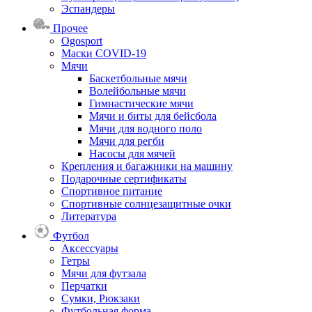
Эспандеры
Прочее
Ogosport
Маски COVID-19
Мячи
Баскетбольные мячи
Волейбольные мячи
Гимнастические мячи
Мячи и биты для бейсбола
Мячи для водного поло
Мячи для регби
Насосы для мячей
Крепления и багажники на машину
Подарочные сертификаты
Спортивное питание
Спортивные солнцезащитные очки
Литература
Футбол
Аксессуары
Гетры
Мячи для футзала
Перчатки
Сумки, Рюкзаки
Футбольная форма