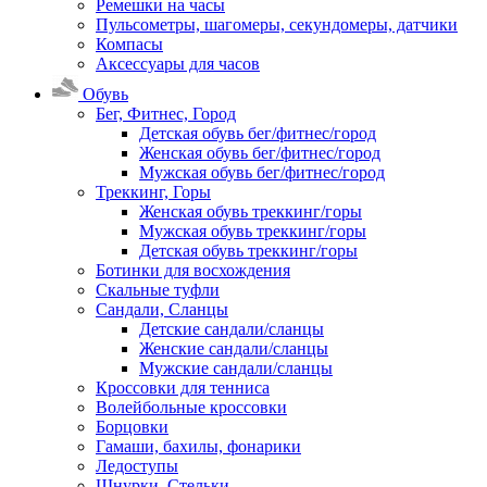
Ремешки на часы
Пульсометры, шагомеры, секундомеры, датчики
Компасы
Аксессуары для часов
Обувь
Бег, Фитнес, Город
Детская обувь бег/фитнес/город
Женская обувь бег/фитнес/город
Мужская обувь бег/фитнес/город
Треккинг, Горы
Женская обувь треккинг/горы
Мужская обувь треккинг/горы
Детская обувь треккинг/горы
Ботинки для восхождения
Скальные туфли
Сандали, Сланцы
Детские сандали/сланцы
Женские сандали/сланцы
Мужские сандали/сланцы
Кроссовки для тенниса
Волейбольные кроссовки
Борцовки
Гамаши, бахилы, фонарики
Ледоступы
Шнурки, Стельки