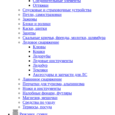
Соединительные элементы
Оттяжки
Спусковые и страховочные устройства
Петли, самостраховки
Зажимы
Блоки и ролики
Каски, щитки
Зацепы
Скальные крючья, френды, молотки, шлямбура
Ледовое снаряжение
Клювы
Кошки
Ледорубы
Ледовые инструменты
Ледобур
Темляки
Аксессуары и запчасти для ЛС
Лавинное снаряжение
Перчатки для туризма, альпинизма
Ножи и инструменты
Налобные фонари, футляры
Магнезия, мешочки
Средства по уходу
Термосы, посуда
Рюкзаки, сумки