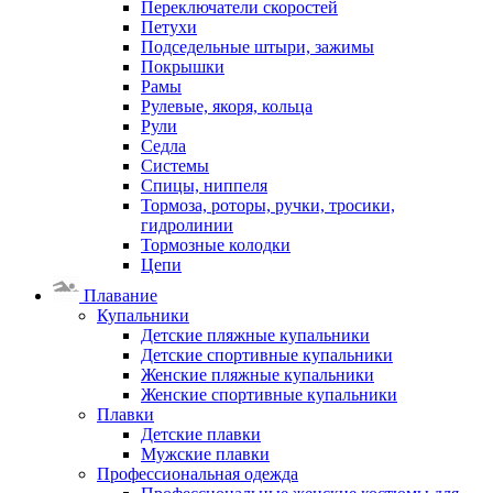
Переключатели скоростей
Петухи
Подседельные штыри, зажимы
Покрышки
Рамы
Рулевые, якоря, кольца
Рули
Седла
Системы
Спицы, ниппеля
Тормоза, роторы, ручки, тросики,
гидролинии
Тормозные колодки
Цепи
Плавание
Купальники
Детские пляжные купальники
Детские спортивные купальники
Женские пляжные купальники
Женские спортивные купальники
Плавки
Детские плавки
Мужские плавки
Профессиональная одежда