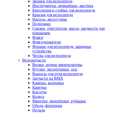
Звонки для велосипеда
Инструменты, ремнаборы, мастика
Крепления и стойки для велосипеда
Крылья для велосипеда
Насосы, аксессуары
Подножки
Смазки, очистители, масло, жидкости для
покрышек
Фляги
Флягодержатели
Фонари для велосипеда, зарядные
устройства
Чехлы для велосипеда
Велозапчасти
Вилки, задние амортизаторы
Втулки, эксцентрики, оси
Выносы для руля велосипеда
Запчасти на BMX
Камеры, колпачки
Каретки
Кассеты
Колеса
Манетки, моноблоки, рубашки
Обода, флиппера
Педали