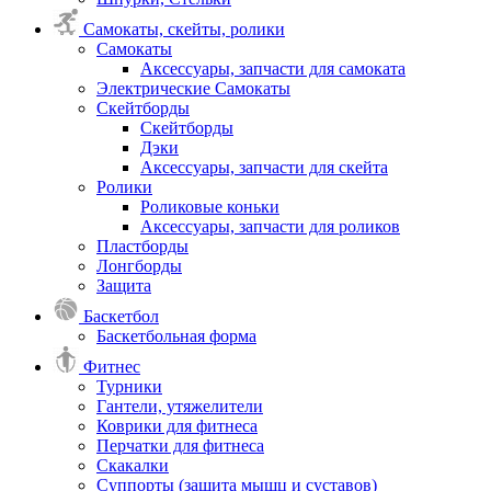
Самокаты, скейты, ролики
Самокаты
Аксессуары, запчасти для самоката
Электрические Самокаты
Скейтборды
Скейтборды
Дэки
Аксессуары, запчасти для скейта
Ролики
Роликовые коньки
Аксессуары, запчасти для роликов
Пластборды
Лонгборды
Защита
Баскетбол
Баскетбольная форма
Фитнес
Турники
Гантели, утяжелители
Коврики для фитнеса
Перчатки для фитнеса
Скакалки
Суппорты (защита мышц и суставов)