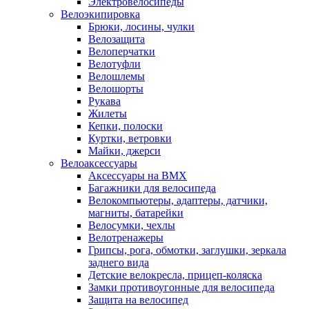
Электровелосипеды
Велоэкипировка
Брюки, лосины, чулки
Велозащита
Велоперчатки
Велотуфли
Велошлемы
Велошорты
Рукава
Жилеты
Кепки, полоски
Куртки, ветровки
Майки, джерси
Велоаксессуары
Аксессуары на BMX
Багажники для велосипеда
Велокомпьютеры, адаптеры, датчики,
магниты, батарейки
Велосумки, чехлы
Велотренажеры
Грипсы, рога, обмотки, заглушки, зеркала
заднего вида
Детские велокресла, прицеп-коляска
Замки противоугонные для велосипеда
Защита на велосипед