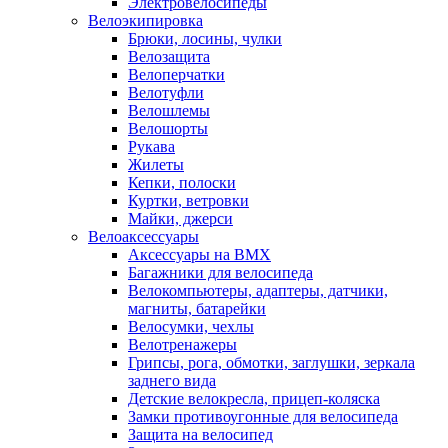
Электровелосипеды
Велоэкипировка
Брюки, лосины, чулки
Велозащита
Велоперчатки
Велотуфли
Велошлемы
Велошорты
Рукава
Жилеты
Кепки, полоски
Куртки, ветровки
Майки, джерси
Велоаксессуары
Аксессуары на BMX
Багажники для велосипеда
Велокомпьютеры, адаптеры, датчики,
магниты, батарейки
Велосумки, чехлы
Велотренажеры
Грипсы, рога, обмотки, заглушки, зеркала
заднего вида
Детские велокресла, прицеп-коляска
Замки противоугонные для велосипеда
Защита на велосипед