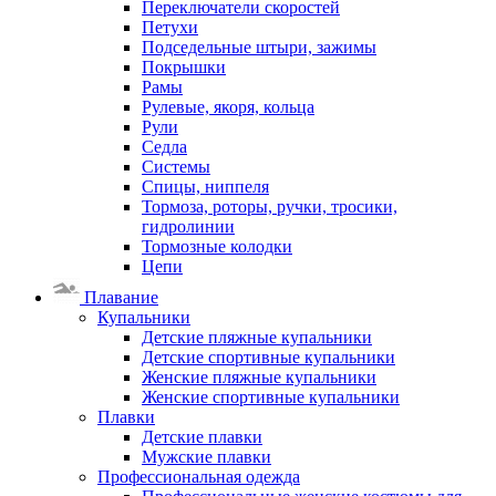
Переключатели скоростей
Петухи
Подседельные штыри, зажимы
Покрышки
Рамы
Рулевые, якоря, кольца
Рули
Седла
Системы
Спицы, ниппеля
Тормоза, роторы, ручки, тросики,
гидролинии
Тормозные колодки
Цепи
Плавание
Купальники
Детские пляжные купальники
Детские спортивные купальники
Женские пляжные купальники
Женские спортивные купальники
Плавки
Детские плавки
Мужские плавки
Профессиональная одежда