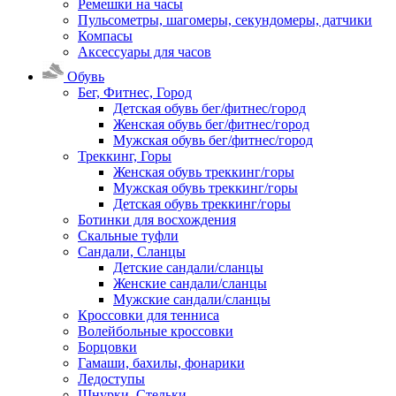
Ремешки на часы
Пульсометры, шагомеры, секундомеры, датчики
Компасы
Аксессуары для часов
Обувь
Бег, Фитнес, Город
Детская обувь бег/фитнес/город
Женская обувь бег/фитнес/город
Мужская обувь бег/фитнес/город
Треккинг, Горы
Женская обувь треккинг/горы
Мужская обувь треккинг/горы
Детская обувь треккинг/горы
Ботинки для восхождения
Скальные туфли
Сандали, Сланцы
Детские сандали/сланцы
Женские сандали/сланцы
Мужские сандали/сланцы
Кроссовки для тенниса
Волейбольные кроссовки
Борцовки
Гамаши, бахилы, фонарики
Ледоступы
Шнурки, Стельки