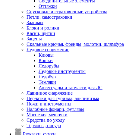
Соединительные элементы
Оттяжки
Спусковые и страховочные устройства
Петли, самостраховки
Зажимы
Блоки и ролики
Каски, щитки
Зацепы
Скальные крючья, френды, молотки, шлямбура
Ледовое снаряжение
Клювы
Кошки
Ледорубы
Ледовые инструменты
Ледобур
Темляки
Аксессуары и запчасти для ЛС
Лавинное снаряжение
Перчатки для туризма, альпинизма
Ножи и инструменты
Налобные фонари, футляры
Магнезия, мешочки
Средства по уходу
Термосы, посуда
Рюкзаки, сумки