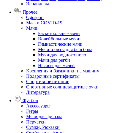
Эспандеры
Прочее
Ogosport
Маски COVID-19
Мячи
Баскетбольные мячи
Волейбольные мячи
Гимнастические мячи
Мячи и биты для бейсбола
Мячи для водного поло
Мячи для регби
Насосы для мячей
Крепления и багажники на машину
Подарочные сертификаты
Спортивное питание
Спортивные солнцезащитные очки
Литература
Футбол
Аксессуары
Гетры
Мячи для футзала
Перчатки
Сумки, Рюкзаки
Футбольная форма