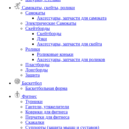
Самокаты, скейты, ролики
Самокаты
Аксессуары, запчасти для самоката
Электрические Самокаты
Скейтборды
Скейтборды
Дэки
Аксессуары, запчасти для скейта
Ролики
Роликовые коньки
Аксессуары, запчасти для роликов
Пластборды
Лонгборды
Защита
Баскетбол
Баскетбольная форма
Фитнес
Турники
Гантели, утяжелители
Коврики для фитнеса
Перчатки для фитнеса
Скакалки
Суппорты (защита мышц и суставов)