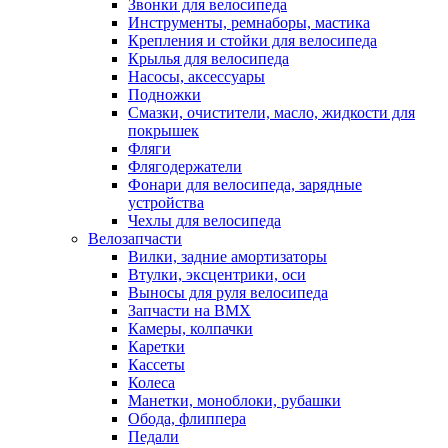
Звонки для велосипеда
Инструменты, ремнаборы, мастика
Крепления и стойки для велосипеда
Крылья для велосипеда
Насосы, аксессуары
Подножки
Смазки, очистители, масло, жидкости для
покрышек
Фляги
Флягодержатели
Фонари для велосипеда, зарядные
устройства
Чехлы для велосипеда
Велозапчасти
Вилки, задние амортизаторы
Втулки, эксцентрики, оси
Выносы для руля велосипеда
Запчасти на BMX
Камеры, колпачки
Каретки
Кассеты
Колеса
Манетки, моноблоки, рубашки
Обода, флиппера
Педали