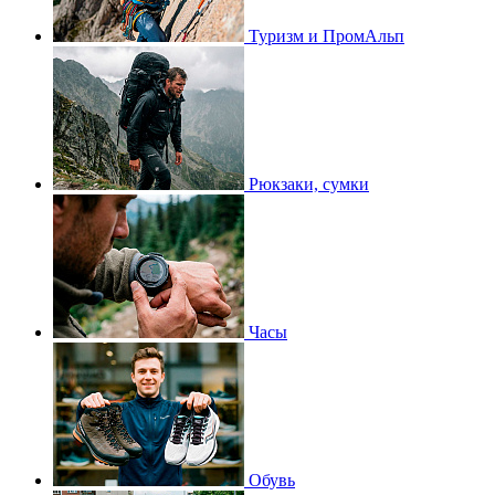
Туризм и ПромАльп
Рюкзаки, сумки
Часы
Обувь