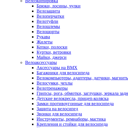
Велоэкипировка
Брюки, лосины, чулки
Велозащита
Велоперчатки
Велотуфли
Велошлемы
Велошорты
Рукава
Жилеты
Кепки, полоски
Куртки, ветровки
Майки, джерси
Велоаксессуары
Аксессуары на BMX
Багажники для велосипеда
Велокомпьютеры, адаптеры, датчики, магниты
Велосумки, чехлы
Велотренажеры
Грипсы, рога, обмотки, заглушки, зеркала зад
Детские велокресла, прицеп-коляска
Замки противоугонные для велосипеда
Защита на велосипед
Звонки для велосипеда
Инструменты, ремнаборы, мастика
Крепления и стойки для велосипеда