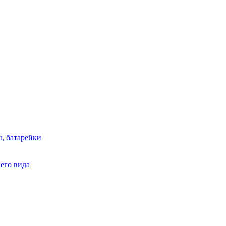
, батарейки
него вида