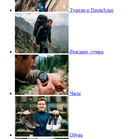
Туризм и ПромАльп
Рюкзаки, сумки
Часы
Обувь