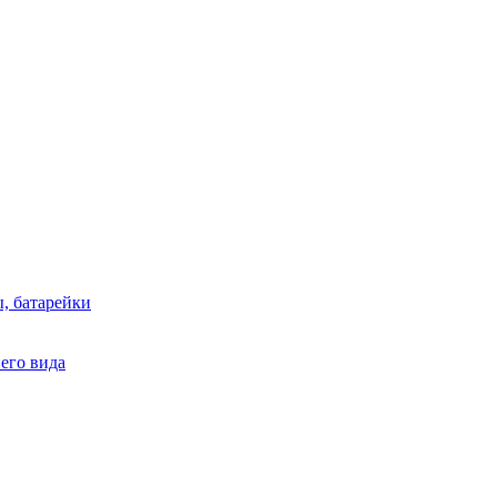
, батарейки
него вида