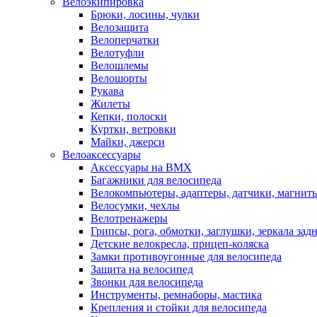
Велоэкипировка
Брюки, лосины, чулки
Велозащита
Велоперчатки
Велотуфли
Велошлемы
Велошорты
Рукава
Жилеты
Кепки, полоски
Куртки, ветровки
Майки, джерси
Велоаксессуары
Аксессуары на BMX
Багажники для велосипеда
Велокомпьютеры, адаптеры, датчики, магниты
Велосумки, чехлы
Велотренажеры
Грипсы, рога, обмотки, заглушки, зеркала зад
Детские велокресла, прицеп-коляска
Замки противоугонные для велосипеда
Защита на велосипед
Звонки для велосипеда
Инструменты, ремнаборы, мастика
Крепления и стойки для велосипеда