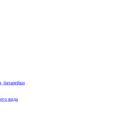
, батарейки
него вида