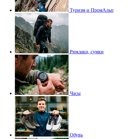
Туризм и ПромАльп
Рюкзаки, сумки
Часы
Обувь