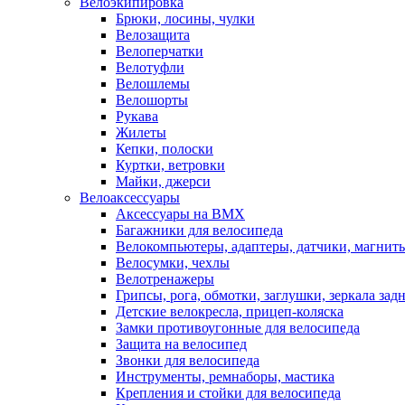
Велоэкипировка
Брюки, лосины, чулки
Велозащита
Велоперчатки
Велотуфли
Велошлемы
Велошорты
Рукава
Жилеты
Кепки, полоски
Куртки, ветровки
Майки, джерси
Велоаксессуары
Аксессуары на BMX
Багажники для велосипеда
Велокомпьютеры, адаптеры, датчики, магниты
Велосумки, чехлы
Велотренажеры
Грипсы, рога, обмотки, заглушки, зеркала зад
Детские велокресла, прицеп-коляска
Замки противоугонные для велосипеда
Защита на велосипед
Звонки для велосипеда
Инструменты, ремнаборы, мастика
Крепления и стойки для велосипеда