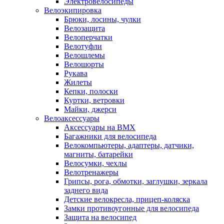
Электровелосипеды
Велоэкипировка
Брюки, лосины, чулки
Велозащита
Велоперчатки
Велотуфли
Велошлемы
Велошорты
Рукава
Жилеты
Кепки, полоски
Куртки, ветровки
Майки, джерси
Велоаксессуары
Аксессуары на BMX
Багажники для велосипеда
Велокомпьютеры, адаптеры, датчики,
магниты, батарейки
Велосумки, чехлы
Велотренажеры
Грипсы, рога, обмотки, заглушки, зеркала
заднего вида
Детские велокресла, прицеп-коляска
Замки противоугонные для велосипеда
Защита на велосипед