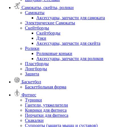
Самокаты, скейты, ролики
Самокаты
Аксессуары, запчасти для самоката
Электрические Самокаты
Скейтборды
Скейтборды
Дэки
Аксессуары, запчасти для скейта
Ролики
Роликовые коньки
Аксессуары, запчасти для роликов
Пластборды
Лонгборды
Защита
Баскетбол
Баскетбольная форма
Фитнес
Турники
Гантели, утяжелители
Коврики для фитнеса
Перчатки для фитнеса
Скакалки
Суппорты (защита мышц и суставов)