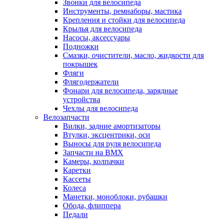
Звонки для велосипеда
Инструменты, ремнаборы, мастика
Крепления и стойки для велосипеда
Крылья для велосипеда
Насосы, аксессуары
Подножки
Смазки, очистители, масло, жидкости для
покрышек
Фляги
Флягодержатели
Фонари для велосипеда, зарядные
устройства
Чехлы для велосипеда
Велозапчасти
Вилки, задние амортизаторы
Втулки, эксцентрики, оси
Выносы для руля велосипеда
Запчасти на BMX
Камеры, колпачки
Каретки
Кассеты
Колеса
Манетки, моноблоки, рубашки
Обода, флиппера
Педали