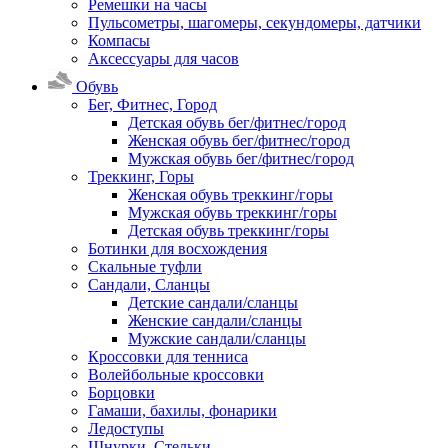
Ремешки на часы
Пульсометры, шагомеры, секундомеры, датчики
Компасы
Аксессуары для часов
Обувь
Бег, Фитнес, Город
Детская обувь бег/фитнес/город
Женская обувь бег/фитнес/город
Мужская обувь бег/фитнес/город
Треккинг, Горы
Женская обувь треккинг/горы
Мужская обувь треккинг/горы
Детская обувь треккинг/горы
Ботинки для восхождения
Скальные туфли
Сандали, Сланцы
Детские сандали/сланцы
Женские сандали/сланцы
Мужские сандали/сланцы
Кроссовки для тенниса
Волейбольные кроссовки
Борцовки
Гамаши, бахилы, фонарики
Ледоступы
Шнурки, Стельки