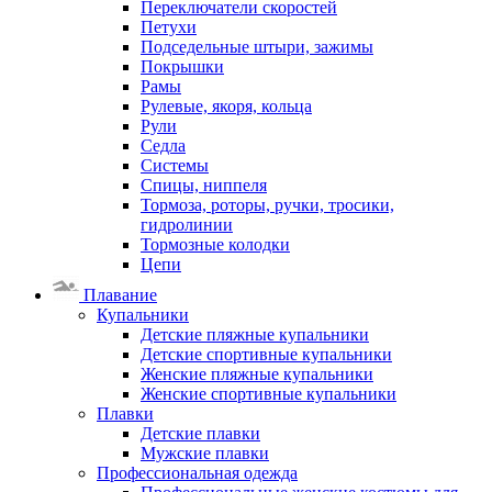
Переключатели скоростей
Петухи
Подседельные штыри, зажимы
Покрышки
Рамы
Рулевые, якоря, кольца
Рули
Седла
Системы
Спицы, ниппеля
Тормоза, роторы, ручки, тросики,
гидролинии
Тормозные колодки
Цепи
Плавание
Купальники
Детские пляжные купальники
Детские спортивные купальники
Женские пляжные купальники
Женские спортивные купальники
Плавки
Детские плавки
Мужские плавки
Профессиональная одежда