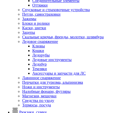
Соединительные элементы
Оттяжки
Спусковые и страховочные устройства
Петли, самостраховки
Зажимы
Блоки и ролики
Каски, щитки
Зацепы
Скальные крючья, френды, молотки, шлямбура
Ледовое снаряжение
Клювы
Кошки
Ледорубы
Ледовые инструменты
Ледобур
Темляки
Аксессуары и запчасти для ЛС
Лавинное снаряжение
Перчатки для туризма, альпинизма
Ножи и инструменты
Налобные фонари, футляры
Магнезия, мешочки
Средства по уходу
Термосы, посуда
Рюкзаки, сумки