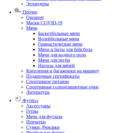
Эспандеры
Прочее
Ogosport
Маски COVID-19
Мячи
Баскетбольные мячи
Волейбольные мячи
Гимнастические мячи
Мячи и биты для бейсбола
Мячи для водного поло
Мячи для регби
Насосы для мячей
Крепления и багажники на машину
Подарочные сертификаты
Спортивное питание
Спортивные солнцезащитные очки
Литература
Футбол
Аксессуары
Гетры
Мячи для футзала
Перчатки
Сумки, Рюкзаки
Футбольная форма