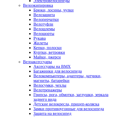
Электровелосипеды
Велоэкипировка
Брюки, лосины, чулки
Велозащита
Велоперчатки
Велотуфли
Велошлемы
Велошорты
Рукава
Жилеты
Кепки, полоски
Куртки, ветровки
Майки, джерси
Велоаксессуары
Аксессуары на BMX
Багажники для велосипеда
Велокомпьютеры, адаптеры, датчики,
магниты, батарейки
Велосумки, чехлы
Велотренажеры
Грипсы, рога, обмотки, заглушки, зеркала
заднего вида
Детские велокресла, прицеп-коляска
Замки противоугонные для велосипеда
Защита на велосипед