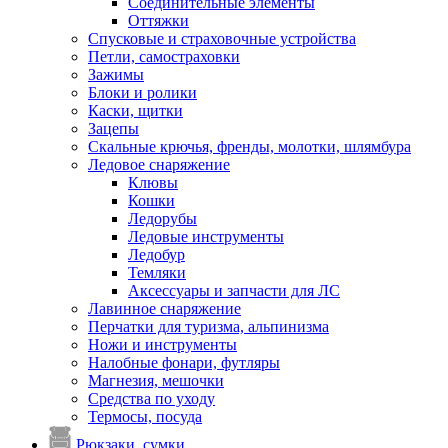
Соединительные элементы
Оттяжки
Спусковые и страховочные устройства
Петли, самостраховки
Зажимы
Блоки и ролики
Каски, щитки
Зацепы
Скальные крючья, френды, молотки, шлямбура
Ледовое снаряжение
Клювы
Кошки
Ледорубы
Ледовые инструменты
Ледобур
Темляки
Аксессуары и запчасти для ЛС
Лавинное снаряжение
Перчатки для туризма, альпинизма
Ножи и инструменты
Налобные фонари, футляры
Магнезия, мешочки
Средства по уходу
Термосы, посуда
Рюкзаки, сумки