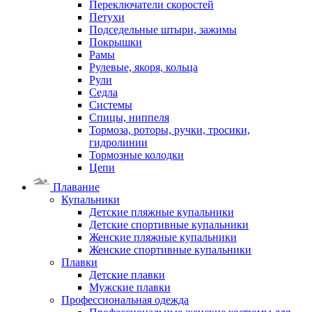
Переключатели скоростей
Петухи
Подседельные штыри, зажимы
Покрышки
Рамы
Рулевые, якоря, кольца
Рули
Седла
Системы
Спицы, ниппеля
Тормоза, роторы, ручки, тросики,
гидролинии
Тормозные колодки
Цепи
Плавание
Купальники
Детские пляжные купальники
Детские спортивные купальники
Женские пляжные купальники
Женские спортивные купальники
Плавки
Детские плавки
Мужские плавки
Профессиональная одежда