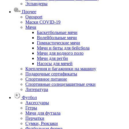
Эспандеры
Прочее
Ogosport
Маски COVID-19
Мячи
Баскетбольные мячи
Волейбольные мячи
Гимнастические мячи
Мячи и биты для бейсбола
Мячи для водного поло
Мячи для регби
Насосы для мячей
Крепления и багажники на машину
Подарочные сертификаты
Спортивное питание
Спортивные солнцезащитные очки
Литература
Футбол
Аксессуары
Гетры
Мячи для футзала
Перчатки
Сумки, Рюкзаки
Футбольная форма