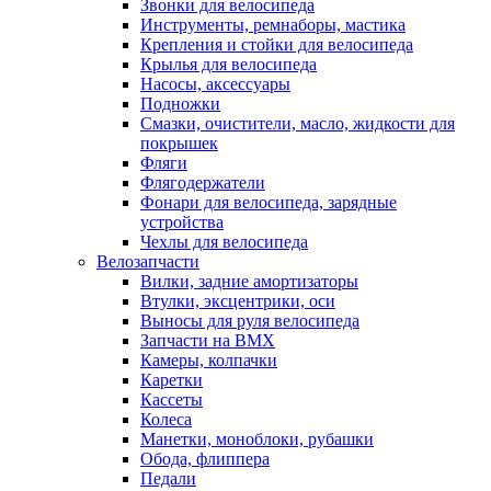
Звонки для велосипеда
Инструменты, ремнаборы, мастика
Крепления и стойки для велосипеда
Крылья для велосипеда
Насосы, аксессуары
Подножки
Смазки, очистители, масло, жидкости для
покрышек
Фляги
Флягодержатели
Фонари для велосипеда, зарядные
устройства
Чехлы для велосипеда
Велозапчасти
Вилки, задние амортизаторы
Втулки, эксцентрики, оси
Выносы для руля велосипеда
Запчасти на BMX
Камеры, колпачки
Каретки
Кассеты
Колеса
Манетки, моноблоки, рубашки
Обода, флиппера
Педали