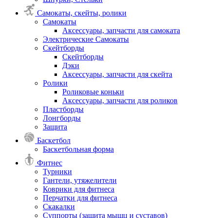
Самокаты, скейты, ролики
Самокаты
Аксессуары, запчасти для самоката
Электрические Самокаты
Скейтборды
Скейтборды
Дэки
Аксессуары, запчасти для скейта
Ролики
Роликовые коньки
Аксессуары, запчасти для роликов
Пластборды
Лонгборды
Защита
Баскетбол
Баскетбольная форма
Фитнес
Турники
Гантели, утяжелители
Коврики для фитнеса
Перчатки для фитнеса
Скакалки
Суппорты (защита мышц и суставов)