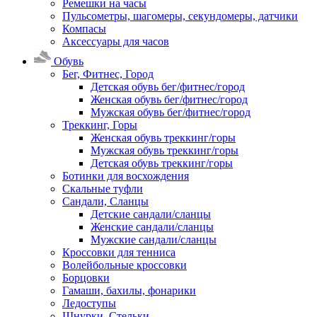
Ремешки на часы
Пульсометры, шагомеры, секундомеры, датчики
Компасы
Аксессуары для часов
Обувь
Бег, Фитнес, Город
Детская обувь бег/фитнес/город
Женская обувь бег/фитнес/город
Мужская обувь бег/фитнес/город
Треккинг, Горы
Женская обувь треккинг/горы
Мужская обувь треккинг/горы
Детская обувь треккинг/горы
Ботинки для восхождения
Скальные туфли
Сандали, Сланцы
Детские сандали/сланцы
Женские сандали/сланцы
Мужские сандали/сланцы
Кроссовки для тенниса
Волейбольные кроссовки
Борцовки
Гамаши, бахилы, фонарики
Ледоступы
Шнурки, Стельки